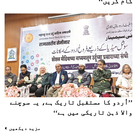
کام کریں‘‘
’’اُردو کا مستقبل تاریک ہے، یہ سوچنے
والا ذہن تاریکی میں ہے‘‘
مزید دیکھیں