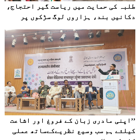
طلبہ کی حمایت میں ریاست گیر احتجاج،
دکانیں بند، ہزاروں لوگ سڑکوں پر
’’اپنی مادری زبان کے فروغ اور اشاعت
کیلئے ہم سب وسیع نظریےکےساتھ عملی