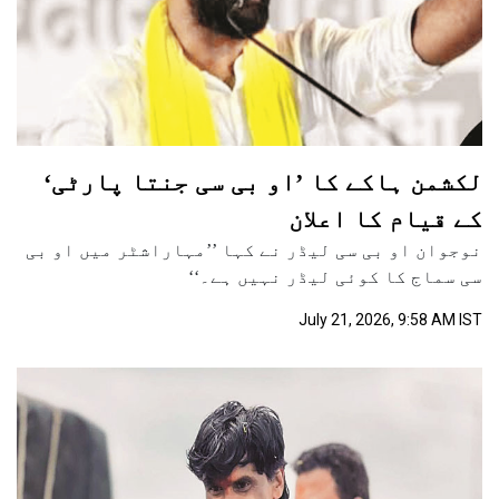
لکشمن ہاکے کا ’او بی سی جنتا پارٹی‘
کے قیام کا اعلان
نوجوان او بی سی لیڈر نے کہا ’’مہاراشٹر میں او بی
سی سماج کا کوئی لیڈر نہیں ہے۔‘‘
July 21, 2026, 9:58 AM IST