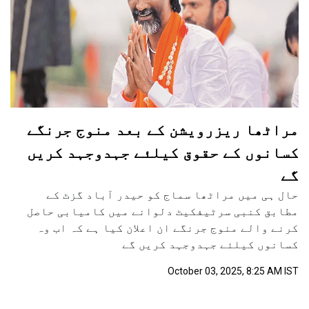
مراٹھا ریزرویشن کے بعد منوج جرنگے
کسانوں کے حقوق کیلئے جہدوجہد کریں
گے
حال ہی میں مراٹھا سماج کو حیدر آباد گزٹ کے
مطابق کنبی سرٹیفکیٹ دلوانے میں کامیابی حاصل
کرنے والے منوج جرنگے ان اعلان کیا ہے کہ اب وہ
کسانوں کیلئے جہدوجہد کریں گے
October 03, 2025, 8:25 AM IST