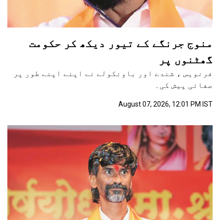
منوج جرنگے کے تیور دیکھ کر حکومت
گھٹنوں پر
فرنویس ، شندے اور باونکولے نے اپنے اپنے طور پر
صفائی پیش کی۔
August 07, 2026, 12:01 PM IST