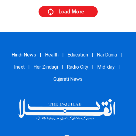
Hindi News
|
Health
|
Education
|
Nai Dunia
|
Inext
|
Her Zindagi
|
Radio City
|
Mid-day
|
Gujarati News