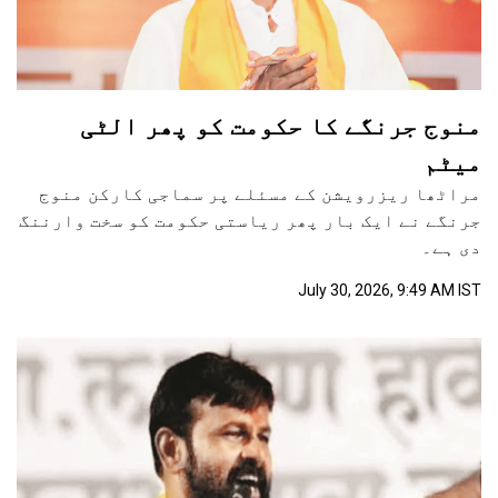
منوج جرنگے کا حکومت کو پھر الٹی
میٹم
مراٹھا ریزرویشن کے مسئلے پر سماجی کارکن منوج
جرنگے نے ایک بار پھر ریاستی حکومت کو سخت وارننگ
دی ہے۔
July 30, 2026, 9:49 AM IST