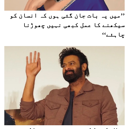
’’میں یہ بات جان گئی ہوں کہ انسان کو
سیکھنے کا عمل کبھی نہیں چھوڑنا
چاہئے‘‘