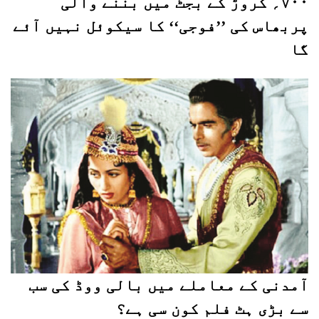
۷۰۰؍ کروڑ کے بجٹ میں بننے والی
پربھاس کی ’’فوجی‘‘ کا سیکوئل نہیں آئے
گا
آمدنی کے معاملے میں بالی ووڈ کی سب
سے بڑی ہٹ فلم کون سی ہے؟