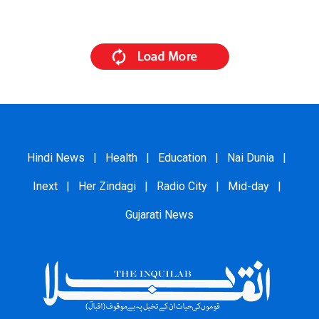
Hindi News
|
Health
|
Education
|
Nai Dunia
|
Inext
|
Her Zindagi
|
Radio City
|
Mid-day
|
Gujarati News