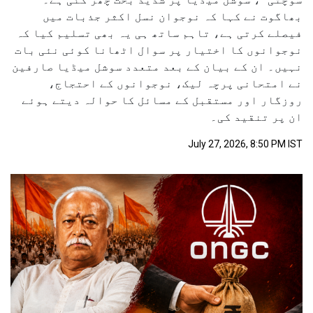
بھاگوت نے کہا کہ نوجوان نسل اکثر جذبات میں
فیصلے کرتی ہے، تاہم ساتھ ہی یہ بھی تسلیم کیا کہ
نوجوانوں کا اختیار پر سوال اٹھانا کوئی نئی بات
نہیں۔ ان کے بیان کے بعد متعدد سوشل میڈیا صارفین
نے امتحانی پرچہ لیک، نوجوانوں کے احتجاج،
روزگار اور مستقبل کے مسائل کا حوالہ دیتے ہوئے
ان پر تنقید کی۔
July 27, 2026, 8:50 PM IST