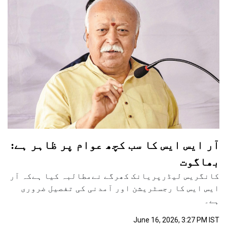
آر ایس ایس کا سب کچھ عوام پر ظاہر ہے:
بھاگوت
کانگریس لیڈرپریانک کھرگے نےمطالبہ کیا ہےکہ آر
ایس ایس کا رجسٹریشن اور آمدنی کی تفصیل ضروری
ہے۔
June 16, 2026, 3:27 PM IST