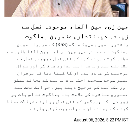
جین زی، جین الفا، موجودہ نسل سے
زیادہ دیانتدارہے: موہن بھاگوت
راشٹریہ سویم سیوک سنگھ (RSS) کے سربراہ موہن
بھاگوت نے ممبئی میں جین زی اور جین الفا طلبہ سے
خطاب کرتے ہوئے کہا کہ نئی نسل موجودہ نسل کے
مقابلے میں زیادہ ایماندار، صاف گو اور سوال
پوچھنے کی عادی ہے۔ ان کا کہنا تھا کہ نوجوان
بغیر سوچے سمجھے احکامات ماننے کے بجائے منطق
اور مکالمے کو ترجیح دیتے ہیں، جو ایک صحت مند
جمہوری معاشرے کی علامت ہے۔ بھاگوت نے اس بات پر
زور دیا کہ بزرگوں کو نئی نسل پر اپنے خیالات مسلط
کرنے کے بجائے ان سے بات چیت کرنی چاہئے۔
August 06, 2026, 8:22 PM IST