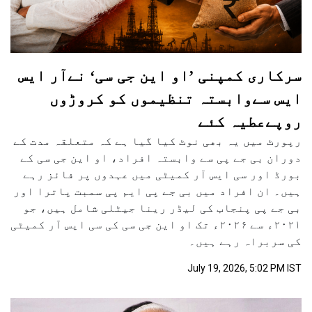
سرکاری کمپنی ’او این جی سی‘ نےآر ایس
ایس سےوابستہ تنظیموں کو کروڑوں
روپےعطیہ کئے
رپورٹ میں یہ بھی نوٹ کیا گیا ہے کہ متعلقہ مدت کے
دوران بی جے پی سے وابستہ افراد، او این جی سی کے
بورڈ اور سی ایس آر کمیٹی میں عہدوں پر فائز رہے
ہیں۔ ان افراد میں بی جے پی ایم پی سمبت پاترا اور
بی جے پی پنجاب کی لیڈر رینا جیٹلی شامل ہیں، جو
۲۰۲۱ء سے ۲۰۲۶ء تک او این جی سی کی سی ایس آر کمیٹی
کی سربراہ رہے ہیں۔
July 19, 2026, 5:02 PM IST