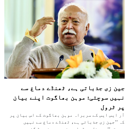
جین زی جذباتی ہے، ٹھنڈے دماغ سے
نہیں سوچتی: موہن بھاگوت اپنے بیان
پر ٹرول
آر ایس ایس کے سربراہ موہن بھاگوت کے اس بیان پر
کہ ’’جین زی جذباتی ہے، ٹھنڈے دماغ سے نہیں
سوچتی‘‘، سوشل میڈیا پر شدید بحث چھڑ گئی ہے۔