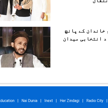
نتقال
 خاندان کے پانچ
د انتخابی میدان
ducation
|
Nai Dunia
|
Inext
|
Her Zindagi
|
Radio City
|