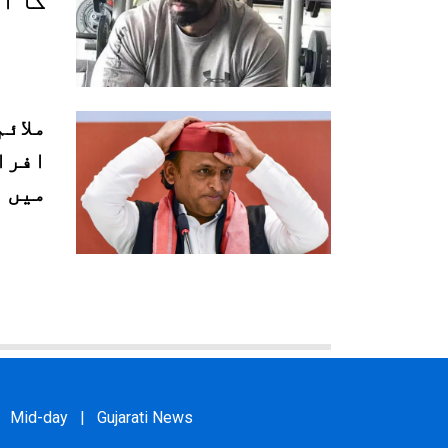
کا ا
ملائم
افرا
میں
Mid-day
|
Gujarati News