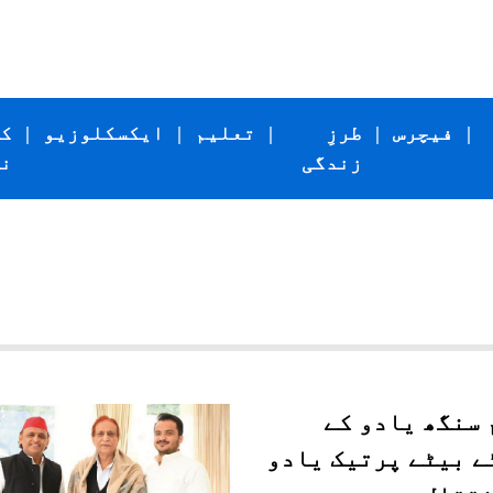
|
فیچرس
|
طرزِ
|
تعلیم
|
ایکسکلوزیو
|
ک
زندگی
ن
 سنگھ یادو کے
ے بیٹے پرتیک یادو