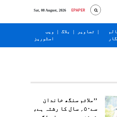
EPAPER
Sat, 08 August, 2026
الم
|
تصاویر
|
بلاگ
|
ویب
گار
اسٹوریز
’’ملائم سنگھ خاندان
سے۵۰؍ سال کا رشتہ ہے،