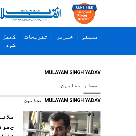
ممبئی
|
خبریں
|
تفریحات
|
کھیل
کود
MULAYAM SINGH YADAV
تمام
مضامین
MULAYAM SINGH YADAV
مضامین
ملائم
چھوٹ