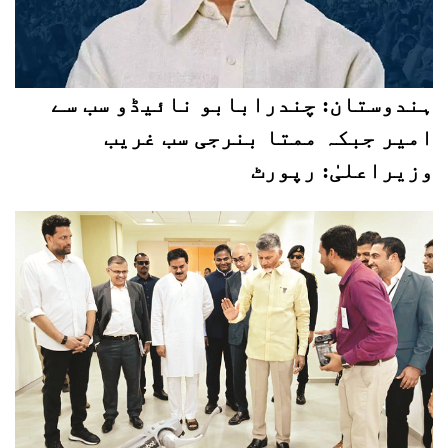
ہندوستان: چندرابابو نائیڈو سب سے
امیر جبکہ ممتا بنرجی سب غریب
وزیراعلیٰ: رپورٹ