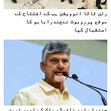
رتن ٹاٹا انوویشن ہب کے افتتاح کے
موقع پرروبوٹ نےچندرابابو کا
استقبال کیا
چندرا بابو نائیڈو ملک کے امیر ترین