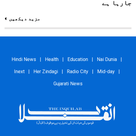
جارہا ہے
مزید دیکھیں
Hindi News
|
Health
|
Education
|
Nai Dunia
|
Inext
|
Her Zindagi
|
Radio City
|
Mid-day
|
Gujarati News