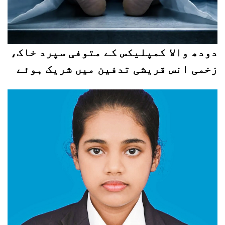
دودھ والا کمپلیکس کے متوفی سپرد خاک،
زخمی انس قریشی تدفین میں شریک ہوئے