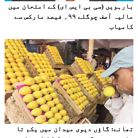
بارہویں (سی بی ایس ای) کے امتحان میں
عالیہ آصف چوگلے ۹۹؍ فیصد مارکس سے
کامیاب
تھانے: گاؤں دیوی میدان میں یکم تا