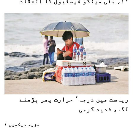
۱۰؍ مئی مینگو فیسٹیول کا انعقاد
ریاست میں درجہ ٔ حرارت پھر بڑھنے
لگا، شدید گرمی
مزید دیکھیں