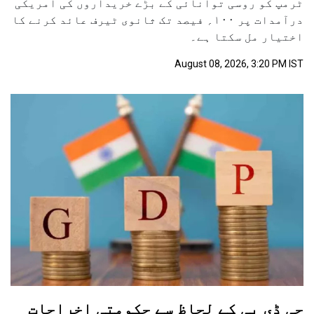
ٹرمپ کو روسی توانائی کے بڑے خریداروں کی امریکی
درآمدات پر ۱۰۰؍ فیصد تک ثانوی ٹیرف عائد کرنے کا
اختیار مل سکتا ہے۔
August 08, 2026, 3:20 PM IST
جی ڈی پی کے لحاظ سے حکومتی اخراجات