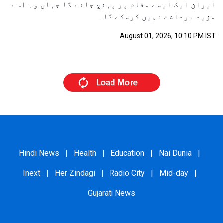
ایران ایک ایسے مقام پر پہنچ جائے گا جہاں وہ اسے
مزید برداشت نہیں کرسکے گا۔
August 01, 2026, 10:10 PM IST
Hindi News
|
Health
|
Education
|
Nai Dunia
|
Inext
|
Her Zindagi
|
Radio City
|
Mid-day
|
Gujarati News