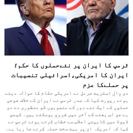
ٹرمپ کا ایران پر نئےحملوں کا حکم؛
ایران کا امریکی،اسرائیلی تنصیبات
پر حملےکا عزم
دی وال اسٹریٹ جرنل نے امریکی حکام کا حوالہ دیتے
ہوئے رپورٹ کیا کہ صدر ٹرمپ نے ایران کے خلاف فوجی
حملوں کے ایک نئے دور کے منصوبوں کو منظوری دے دی
ہے جو اس ہفتے کے آخر میں شروع ہوسکتے ہیں۔ کیمپ
ڈیوڈ میں کابینی اجلاس سے خطاب کرتے ہوئے ٹرمپ نے
کہا کہ امریکہ ان پر بہت سخت حملہ کرنے جا رہا ہے۔