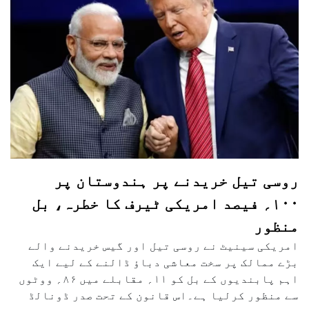
روسی تیل خریدنے پر ہندوستان پر
۱۰۰؍ فیصد امریکی ٹیرف کا خطرہ، بل
منظور
امریکی سینیٹ نے روسی تیل اور گیس خریدنے والے
بڑے ممالک پر سخت معاشی دباؤ ڈالنے کے لیے ایک
اہم پابندیوں کے بل کو ۱۱؍ مقابلے میں ۸۶؍ ووٹوں
سے منظور کرلیا ہے۔اس قانون کے تحت صدر ڈونالڈ