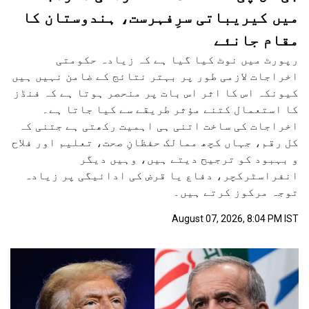
میں کیریباتی سرِفہرست، ہندوستان کا
مقام جانئے
رپورٹ میں نوٹ کیا گیا ہے کہ زیادہ حکومتی
اخراجات لازمی طور پر بہتر نتائج کے ضامن نہیں ہیں
کیونکہ اس کا اثر اس بات پر منحصر ہوتا ہے کہ فنڈز
کا استعمال کتنے مؤثر طریقے سے کیا جاتا ہے۔
اخراجات کی ساخت اتنی ہی اہمیت رکھتی ہے جتنی کہ
کل رقم، جہاں کچھ ممالک حفظانِ صحت، تعلیم اور فلاح
و بہبود کو ترجیح دیتے ہیں، وہیں دیگر
انفراسٹرکچر، دفاع یا قرض کی ادائیگی پر زیادہ
توجہ مرکوز کرتے ہیں۔
August 07, 2026, 8:04 PM IST