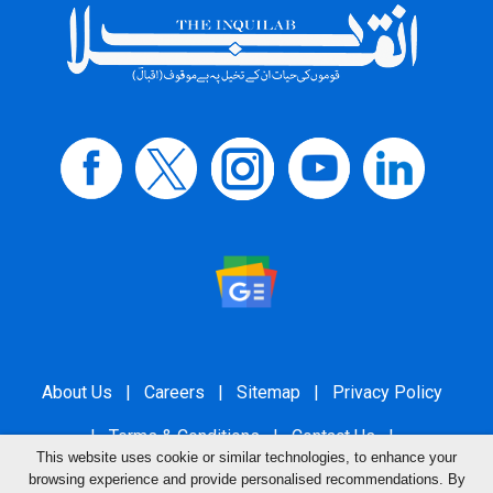
About Us
|
Careers
|
Sitemap
|
Privacy Policy
|
Terms & Conditions
|
Contact Us
|
This website uses cookie or similar technologies, to enhance your
Grievance Redressal
browsing experience and provide personalised recommendations. By