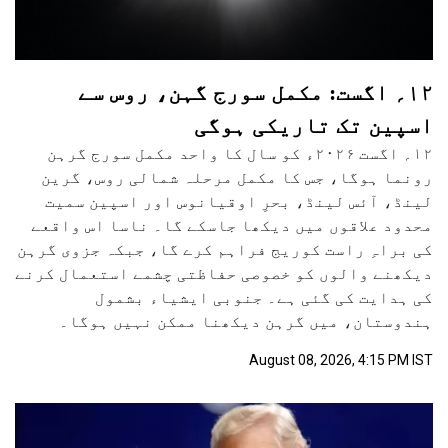
۱۲؍ اگست: مکمل سورج گہن، روس سے
اسپین تک تاریکی ہوگی
۱۲؍ اگست ۲۰۲۶ء کو سال کا واحد مکمل سورج گرہن
رونما ہوگا، جس کا مکمل مرحلہ شمالی روس، گرین
لینڈ، آئس لینڈ، بحرِ اوقیانوس اور اسپین سمیت
محدود علاقوں میں دیکھا جاسکے گا۔ ناسا اس واقعے
کی براہِ راست کوریج فراہم کرے گا، جبکہ جزوی گرہن
دیکھنے والوں کو خصوصی حفاظتی چشمے استعمال کرنے
کی ہدایت کی گئی ہے۔ جنوبی ایشیاء بشمول
ہندوستان، میں گرہن دیکھنا ممکن نہیں ہوگا۔
August 08, 2026, 4:15 PM IST