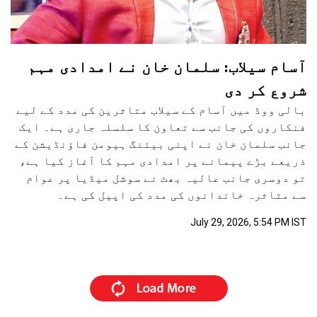
آسام سیلاب: سلمان خان نے امدادی مہم
شروع کر دی
بالی ووڈ میں آسام کے سیلاب متاثرین کی مدد کے لیے
فنکاروں کی جانب سے تعاون کا سلسلہ جاری ہے۔ ایک
جانب سلمان خان نے اپنی بیئنگ ہیومن فاؤنڈیشن کے
ذریعے بڑے پیمانے پر امدادی مہم کا آغاز کیا ہے،
تو دوسری جانب عالیہ بھٹ نے سوشل میڈیا پر عوام
سے متاثرہ خاندانوں کی مدد کی اپیل کی ہے۔
July 29, 2026, 5:54 PM IST