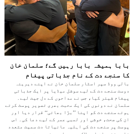
بابا ہمیشہ بابا رہیں گے؛ سلمان خان
کا سنجے دت کے نام جذباتی پیغام
بالی ووڈ سپر اسٹار سلمان خان نے اپنے دیرینہ
دوست سنجے دت کے لیے سوشل میڈیا پر ایک جذباتی
پیغام شیئر کیا، جس نے مداحوں کے دل جیت لیے۔
سلمان نے دونوں کی ایک محبت بھری تصویر پوسٹ کرتے
ہوئے سنجے دت کو اپنا ’’بڑا بھائی‘‘ قرار دیا اور
ان کی صحت، خوشی اور لمبی عمر کے لیے دعا کی۔ اس
پوسٹ پر سنجے دت کی اہلیہ مانیاتا دت سمیت متعدد
فلمی شخصیات اور لاکھوں مداحوں نے محبت بھرے