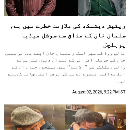
ریتیش دیشمکھ کی ملازمت خطرے میں ہے،
سلمان خان کے مذاق سے سوشل میڈیا
پرہلچل
بالی ووڈ کے سپر اسٹار سلمان خان اپنے بھائی سہیل
خان کی حوصلہ افزائی کے لیے ان دنوں نشر ہونے
والے ریئلٹی شو ’’الائنز‘‘ میں پہنچے، جہاں ان کے
ایک مذاقیہ تبصرے نے سب کی توجہ اپنی جانب کھینچ
لی۔
August 02, 2026, 9:22 PM IST