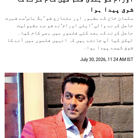
شوق پیدا ہوا
سلمان خان کے مشہور اور متنازع شو ’بگ باس‘سے شہرت
حاصل کرنے والی ’ایلی اورام‘نے شو سے مقبولیت
حاصل کرنے کے بعد کئی فلموں میں بھی کام کیا۔
لیکن کیا آپ جانتے ہیں کہ انہیں فلموں میں آنے کا
شوق کیسے پیدا ہوا۔
July 30, 2026, 11:24 AM IST