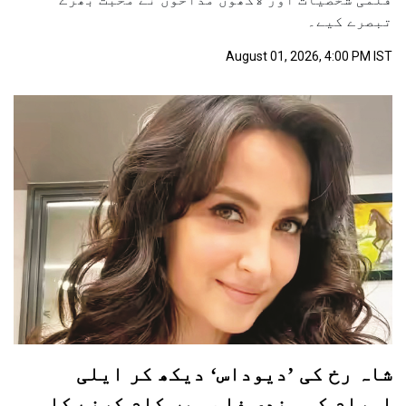
تبصرے کیے۔
August 01, 2026, 4:00 PM IST
شاہ رخ کی ’دیوداس‘ دیکھ کر ایلی
اورام کو ہندی فلم میں کام کرنے کا