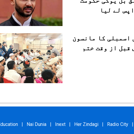
ق بل یوگی حکومت
اپس لے لیا
 اسمبلی کا مانسون
 قبل از وقت ختم
ducation
|
Nai Dunia
|
Inext
|
Her Zindagi
|
Radio City
|