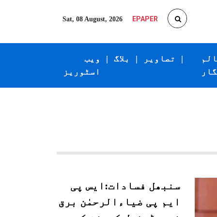
EPAPER
Sat, 08 August, 2026
الم
|
تصاویر
|
بلاگ
|
ویب
گار
اسٹوریز
سنبھل فسادات:ایس پی
ایم پی ضیاءالرحمٰن برق