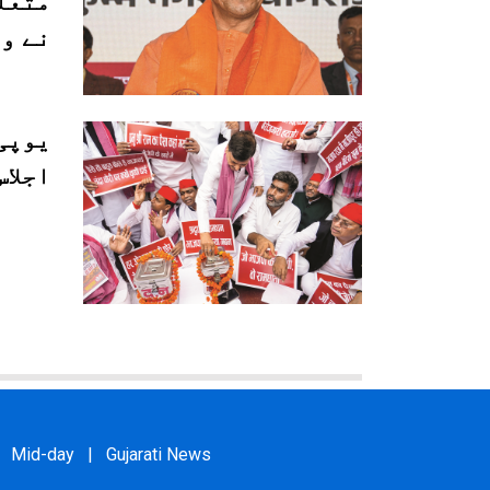
متعل
نے و
یوپی
اجلاس
Mid-day
|
Gujarati News