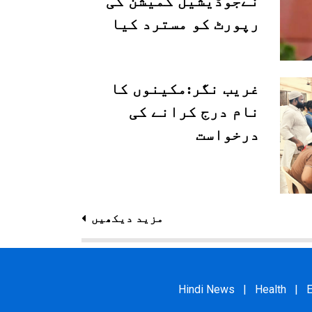
نےجوڈیشیل کمیشن کی
رپورٹ کو مسترد کیا
غریب نگر:مکینوں کا
نام درج کرانے کی
درخواست
مزید دیکھیں
Hindi News
|
Health
|
E