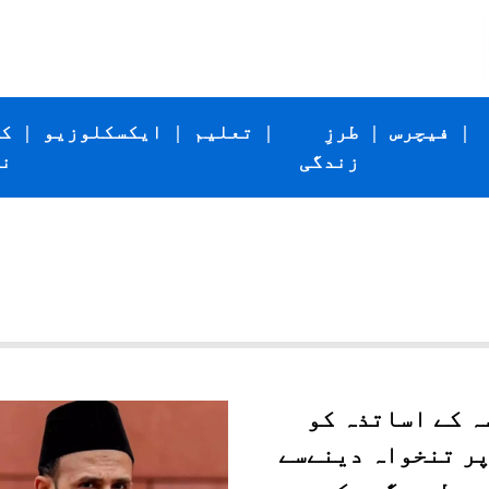
|
فیچرس
|
طرزِ
|
تعلیم
|
ایکسکلوزیو
|
ک
زندگی
ن
ہ کے اساتذہ کو
پر تنخواہ دینےسے