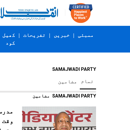
ممبئی
|
خبریں
|
تفریحات
|
کھیل
کود
SAMAJWADI PARTY
تمام
مضامین
SAMAJWADI PARTY
مضامین
مدرس
وقت 