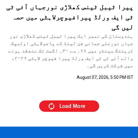
پیرا ٹیبل ٹینس کھلاڑی نورجہاں آئی ٹی
ٹی ایف ورلڈ پیرافیوچرلاہٹی میں حصہ
لیں گی
ہندوستان کی نمبر ایک پیرا ٹیبل ٹینس کھلاڑی نور
جہاں نورعلی جمانی فن لینڈ کے پاجولاہٹی اولمپک
ٹریننگ سینٹر میں ۲۸؍ سے ۳۰؍ اگست تک منعقد ہونے
والے آئی ٹی ٹی ایف ورلڈ پیرا فیوچر لاہٹی ۲۰۲۶ء
میں شرکت کریں گی۔
August 07, 2026, 5:50 PM IST