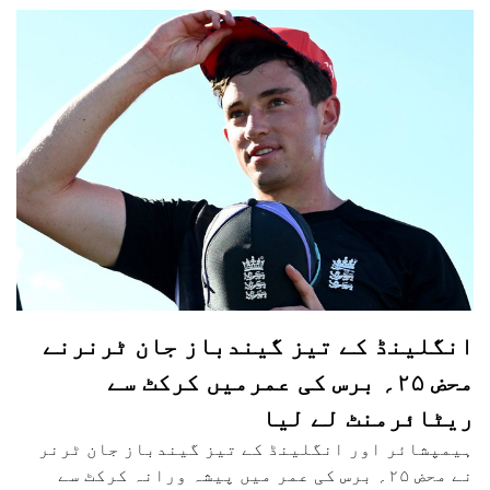
انگلینڈ کے تیز گیندباز جان ٹرنرنے
محض ۲۵؍ برس کی عمرمیں کرکٹ سے
ریٹائرمنٹ لے لیا
ہیمپشائر اور انگلینڈ کے تیز گیندباز جان ٹرنر
نے محض ۲۵؍ برس کی عمر میں پیشہ ورانہ کرکٹ سے