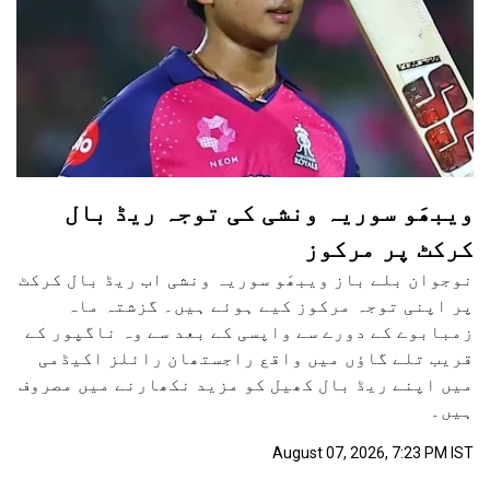
ویبھَو سوریہ ونشی کی توجہ ریڈ بال
کرکٹ پر مرکوز
نوجوان بلے باز ویبھَو سوریہ ونشی اب ریڈ بال کرکٹ
پر اپنی توجہ مرکوز کیے ہوئے ہیں۔ گزشتہ ماہ
زمبابوے کے دورے سے واپسی کے بعد سے وہ ناگپور کے
قریب تلے گاؤں میں واقع راجستھان رائلز اکیڈمی
میں اپنے ریڈ بال کھیل کو مزید نکھارنے میں مصروف
ہیں۔
August 07, 2026, 7:23 PM IST