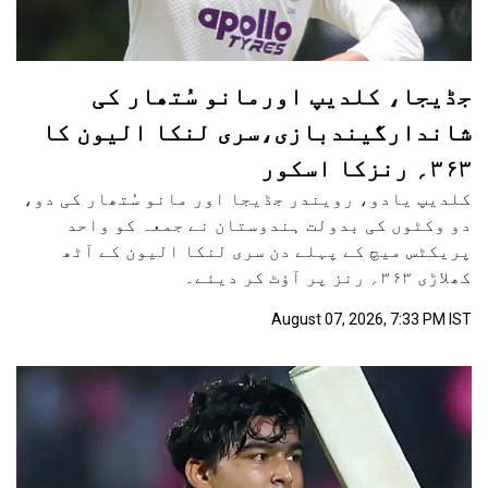
جڈیجا، کلدیپ اورمانو سُتھار کی
شاندارگیندبازی،سری لنکا الیون کا
۳۶۳؍ رنزکا اسکور
کلدیپ یادو، رویندر جڈیجا اور مانو سُتھار کی دو،
دو وکٹوں کی بدولت ہندوستان نے جمعہ کو واحد
پریکٹس میچ کے پہلے دن سری لنکا الیون کے آٹھ
کھلاڑی ۳۶۳؍ رنز پر آؤٹ کر دیئے۔
August 07, 2026, 7:33 PM IST