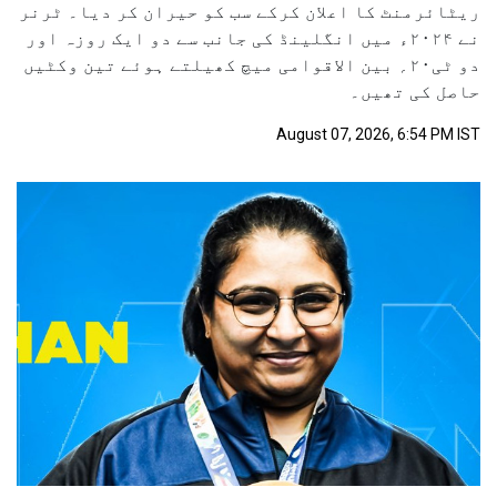
ریٹائرمنٹ کا اعلان کرکے سب کو حیران کر دیا۔ ٹرنر
نے ۲۰۲۴ء میں انگلینڈ کی جانب سے دو ایک روزہ اور
دو ٹی۲۰؍ بین الاقوامی میچ کھیلتے ہوئے تین وکٹیں
حاصل کی تھیں۔
August 07, 2026, 6:54 PM IST