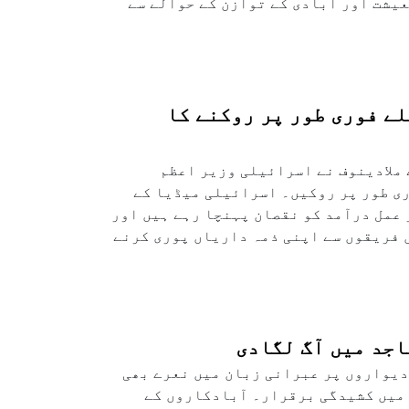
یشت اور آبادی کے توازن کے حوالے سے
لے فوری طور پر روکنے کا
 ایلچی نکولائے ملادینوف نے اسرائیلی وزیر اعظم
ری طور پر روکیں۔ اسرائیلی میڈیا کے
 عمل درآمد کو نقصان پہنچا رہے ہیں اور
 فریقوں سے اپنی ذمہ داریاں پوری کرنے
دیواروں پر عبرانی زبان میں نعرے بھی
میں کشیدگی برقرار۔ آبادکاروں کے