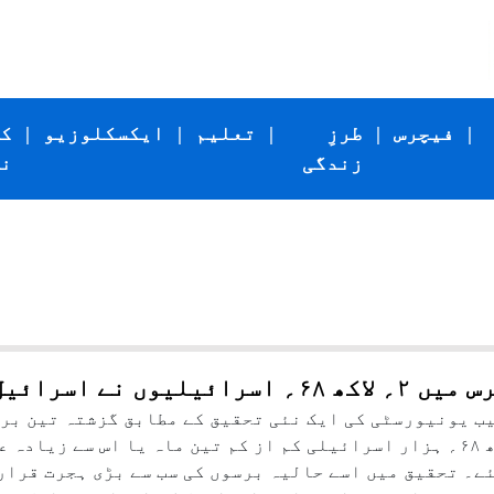
|
فیچرس
|
طرزِ
|
تعلیم
|
ایکسکلوزیو
|
ک
زندگی
ن
۲؍ لاکھ ۶۸؍ ہزار اسرائیلی کم از کم تین ماہ یا اس سے زیا
ے۔ تحقیق میں اسے حالیہ برسوں کی سب سے بڑی ہجرت قرار