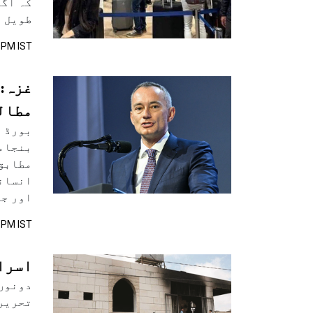
کہ اگر
طویل ا
 PM IST
غزہ: 
مطال
بنجامن
مطابق 
انسانی
اور جن
 PM IST
اسرائیل
دونوں 
تحریر 