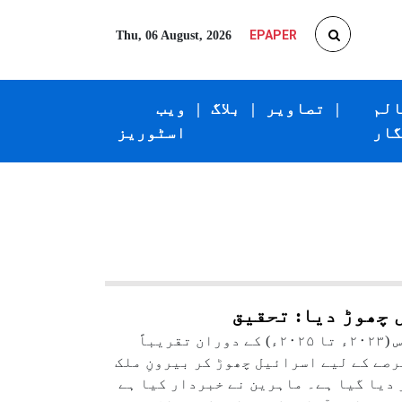
EPAPER
Thu, 06 August, 2026
الم
|
تصاویر
|
بلاگ
|
ویب
گار
اسٹوریز
تل ابیب یونیورسٹی کی ایک نئی تحقیق کے مطابق گزشتہ تین برس (۲۰۲۳ء تا ۲۰۲۵ء) کے دوران تقریباً
دہ عرصے کے لیے اسرائیل چھوڑ کر بیرونِ ملک
 دیا گیا ہے۔ ماہرین نے خبردار کیا ہے