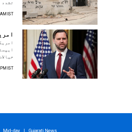
تشدد اور ۴؍ فلسطینیوں کی موت کے خلاف احتجاجی مظاہرے ک
7 AM IST
امری
امریکی
ایپسٹی
خیالات
8 PM IST
Mid-day
|
Gujarati News