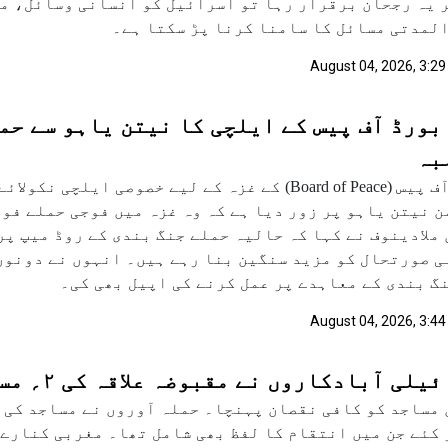
 یہ رجحان برقرار رہا تو اسرائیل کو انسانی وسائل، مع
لمدتی مسائل کا سامنا کرنا پڑ سکتا ہے۔
August 04, 2026, 3:29
بورڈ آف پیس کے ایلچی کا نیتن یاہو سے حم
بہ
بورڈ آف پیس (Board of Peace) کے غزہ کے لیے خصوصی
 نیتن یاہو پر زور دیا ہے کہ وہ غزہ میں فوجی حملے فو
ملادینوف نے کہا کہ حالیہ حملے جنگ بندی کے روڈ میپ پر
 صورتحال کو مزید سنگین بنا رہے ہیں۔ انہوں نے دونوں
گ بندی کے معاہدے پر عمل کرنے کی اپیل بھی کی۔
August 04, 2026, 3:44
ی آبادکاروں نے مقبوضہ علاقہ کی ۲؍ مساجد میں آگ لگادی
مساجد کو کافی نقصان پہنچا۔ حملہ آوروں نے مساجد کی 
کئے جن میں انتقام کا لفظ بھی شامل تھا۔ مغربی کنارے 