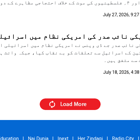
ے دوران تل ابیب میں ۹؍ افراد گرفتار۔
July 27, 2026, 9:2
کی نائب صدر کی امریکی نظام میں اسرائیلی
 نائب صدر جے ڈی وینس نے امریکی نظام میں اسرائیلی اث
ن کے اسرائیل سے تعلقات کو بے نقاب کیا، جبکہ وائٹ ہاو
 سے متفق ہیں۔
July 18, 2026, 4:3
ducation
|
Nai Dunia
|
Inext
|
Her Zindagi
|
Radio City
|