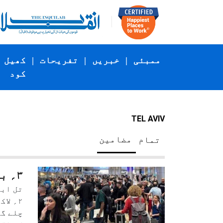
ممبئی
|
خبریں
|
تفریحات
|
کھیل
کود
TEL AVIV
مضامین
تمام
۳؍ برس میں ۲؍ لاکھ ۶۸؍ اسرائیلیوں نے اسرائیل چھوڑ دیا: تحقیق
چلے گئ