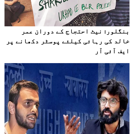
بنگلور: نیٹ احتجاج کے دوران عمر
خالد کی رہائی کیلئے پوسٹر دکھانے پر
ایف آئی آر