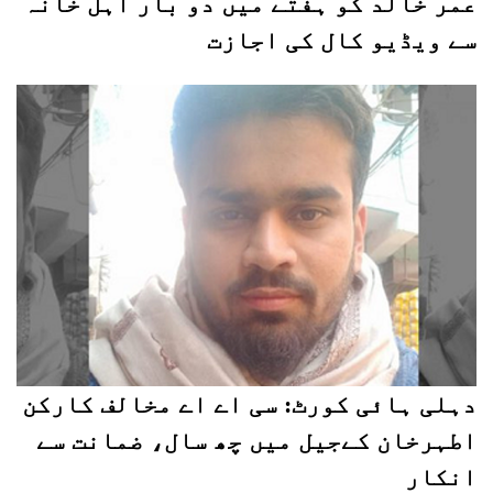
عمر خالد کو ہفتے میں دو بار اہل خانہ
سے ویڈیو کال کی اجازت
دہلی ہائی کورٹ: سی اے اے مخالف کارکن
اطہرخان کےجیل میں چھ سال، ضمانت سے
انکار