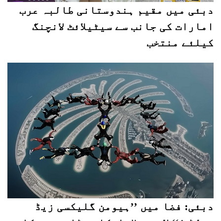
دبئی میں مقیم ہندوستانی طالبہ عرب
امارات کی جانب سے سیٹیلائٹ لانچنگ
کیلئے منتخب
دبئی: فضا میں ’’ہیومن گلیکسی زیڈ