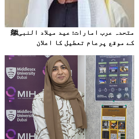
متحدہ عرب امارات: عید میلاد النبیﷺ
کے موقع پرعام تعطیل کا اعلان