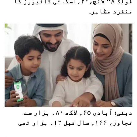
فولڈ ۸‘‘ لانچ،۲۰؍اسکائی ڈائیورز کا
منفرد مظاہرہ
دبئی: آبادی ۴۵؍ لاکھ ۸۰؍ ہزار سے
تجاوز، ۱۴۴؍ سال قبل ۱۲؍ ہزار تھی