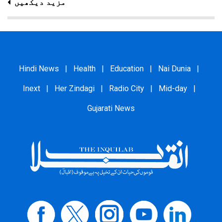
مزید دیکھیں
Hindi News
|
Health
|
Education
|
Nai Dunia
|
Inext
|
Her Zindagi
|
Radio City
|
Mid-day
|
Gujarati News