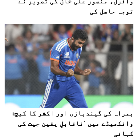
وائرل، منصور علی خان کی تصویر نے
توجہ حاصل کی
بمراہ کی گیندبازی اور اکشر کا کیچ:
وانکھیڈے میں `ناقابلِ یقین جیت کی
کہانی