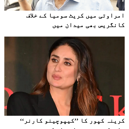
امراوتی میں کریٹ سومیا کے خلاف
کانگریس بھی میدان میں
کرینہ کپور کا ’’کیپوچینو کارنر‘‘