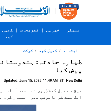
ممبئی
|
خبریں
|
تفریحات
|
کھیل
کود
ابتداء
کھیل کود
کرکٹ
طیارہ حادثہ: ہندوستانی
پیش کیا
Updated: June 15, 2025, 11:49 AM IST | New Delhi
میچ سے قبل کھلاڑیوں نے احمد آباد ای
ایک منٹ کی خاموشی بھی اختیار کی۔ بی