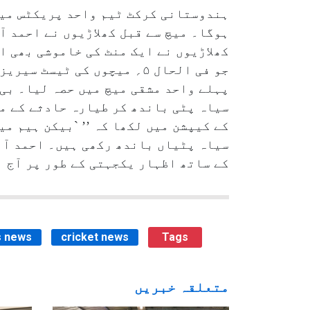
ہوگا۔ میچ سے قبل کھلاڑیوں نے احمد ا
کھلاڑیوں نے ایک منٹ کی خاموشی بھی ا
پہلے واحد مشقی میچ میں حصہ لیا۔ بی 
سیاہ پٹی باندھ کر طیارہ حادثے کے مت
کے کیپشن میں لکھا کہ ’’ `بیکن ہیم م
سیاہ پٹیاں باندھ رکھی ہیں۔ احمد آ
کے ساتھ اظہار یکجہتی کے طور پر آج 
s news
cricket news
Tags
متعلقہ خبریں