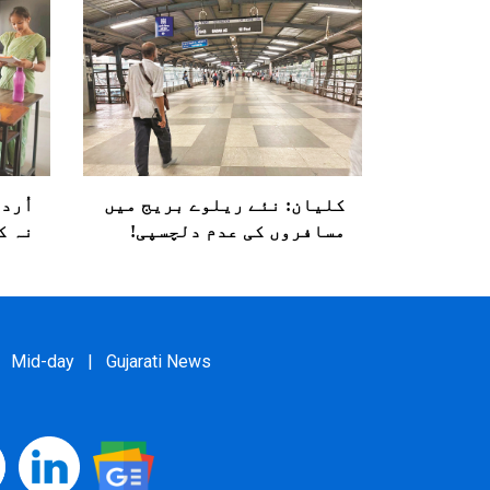
کلیان: نئے ریلوے بریج میں
اُرد
مسافروں کی عدم دلچسپی!
نہ ک
Mid-day
|
Gujarati News