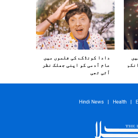
یں
دادا کونڈکے کی فلموں میں
انکم
عام آدمی کو اپنی جھلک نظر
آتی تھی
Hindi News
|
Health
|
E