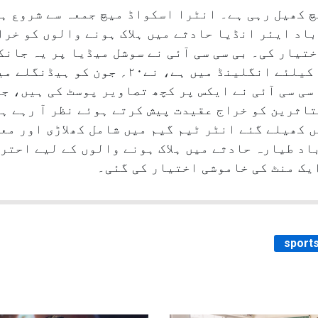
ٓباد ایئر انڈیا حادثے میں ہلاک ہونے والوں کو خر
ختیار کی۔ بی سی سی آئی نے سوشل میڈیا پر یہ جان
جو فی الحال ۵؍ میچوں کی ٹیسٹ سیریز کیلئے انگلی
سی سی آئی نے ایکس پر کچھ تصاویر پوسٹ کی ہیں، جن
اثرین کو خراج عقیدت پیش کرتے ہوئے نظر آ رہے ہیں
یں کھیلے گئے انٹر ٹیم گیم میں شامل کھلاڑی اور مع
باد طیارہ حادثے میں ہلاک ہونے والوں کے لیے احت
ایک منٹ کی خاموشی اختیار کی گئی۔
sport