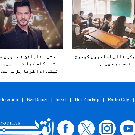
وکی خالی اسامیوں کودرج
آدتیہ نارائن نے بچپن م
رنےسے بے چینی
اتنا کام کیا کہ انہیں 
ٹیکس ادا کرنا پڑتا تھا
ducation
|
Nai Dunia
|
Inext
|
Her Zindagi
|
Radio City
|