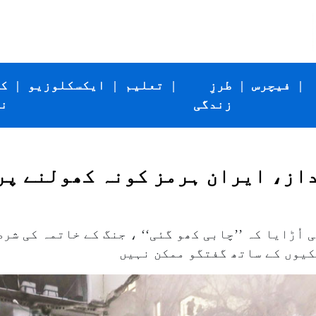
|
فیچرس
|
طرزِ
|
تعلیم
|
ایکسکلوزیو
|
ک
زندگی
ن
از، ایران ہرمز کونہ کھولنے پر
اُڑایا کہ ’’چابی کھو گئی‘‘ ، جنگ کے خاتمہ کی شر
کیوں کے ساتھ گفتگو ممکن نہیں