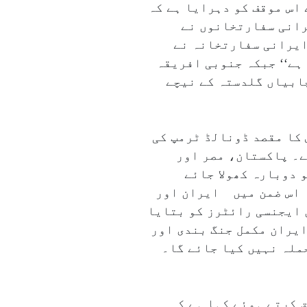
اس موقف کو دہرایا ہے کہ
رانی سفارتخانوں نے
ایرانی سفارتخانہ نے
ہے‘‘ جبکہ جنوبی افریقہ
ابیاں گلدستہ کے نیچے
اس کا مقصد ڈونالڈ ٹرمپ کی
ے۔ پاکستان، مصر اور
 دوبارہ کھولا جائے
۔ اس ضمن میں ایران اور
 ایجنسی رائٹرز کو بتایا
ایران مکمل جنگ بندی اور
حملہ نہیں کیا جائے گا۔
 کرتے ہوئے کہا ہے کہ