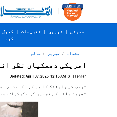
ممبئی
|
خبریں
|
تفریحات
|
کھیل
کود
ابتداء
خبریں
عالم
امریکی دھمکیاں نظر اند
Updated: April 07, 2026, 12:16 AM IST | Tehran
ٹرمپ کی وارننگ کا یہ کہہ کرمذاق بھی 
تجویز ملنے کی تصدیق کی مگرکہا: دھم