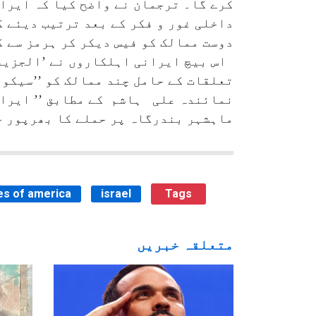
کرے گا۔ ترجمان نے واضح کیا کہ ایرا
داخلی غور و فکر کے بعد ترتیب دیئے 
دوست ممالک کو فیس دیکر کر ہرمز سے 
اس بیچ ایرانی اہلکاروں نے ’الجزیرہ 
تعلقات کے حامل چند ممالک کو ’’سیکور
نمائندہ علی ہاشم کے مطابق ’’ ایران
ماہشہر بندرگاہ پر حملے کا بھرپور ج
es of america
israel
Tags
متعلقہ خبریں