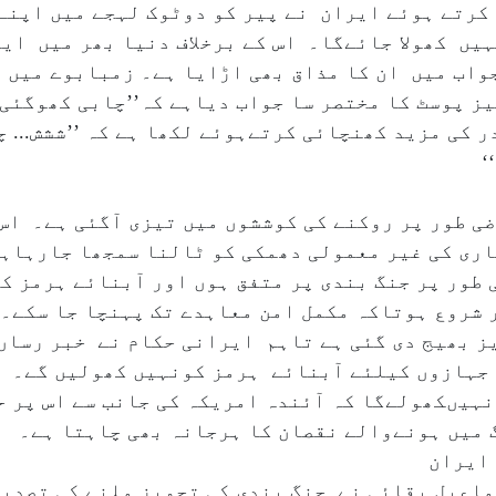
کرتے ہوئے ایران نے پیر کو دوٹوک لہجے میں اپنے 
ہیں کھولا جائےگا۔ اس کے برخلاف دنیا بھر میں ای
جواب میں ان کا مذاق بھی اڑایا ہے۔ زمبابوے میں 
یز پوسٹ کا مختصر سا جواب دیاہے کہ’’چابی کھوگئی 
کی مزید کھنچائی کرتےہوئے لکھا ہے کہ ’’ششش... چ
‘
و عارضی طور پر روکنے کی کوششوں میں تیزی آگئی ہے۔ 
باری کی غیر معمولی دھمکی کو ٹالنا سمجھا جارہاہ
طور پر جنگ بندی پر متفق ہوں اور آبنائے ہرمز کو
 شروع ہوتاکہ مکمل امن معاہدے تک پہنچا جا سکے
ز بھیج دی گئی ہے تاہم ایرانی حکام نے خبر رساں
 جہازوں کیلئے آبنائے ہرمز کونہیں کھولیں گے۔ 
 نہیںکھولےگا کہ آئندہ امریکہ کی جانب سے اس پر 
 میں ہونےوالے نقصان کا ہرجانہ بھی چاہتا ہے۔
 ایران
اعیل بقائی نے جنگ بندی کی تجویز ملنے کی تصدیق