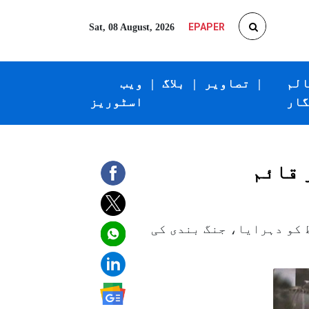
EPAPER
Sat, 08 August, 2026
الم
|
تصاویر
|
بلاگ
|
ویب
گار
اسٹوریز
 قائم
ط کو دہرایا، جنگ بندی کی