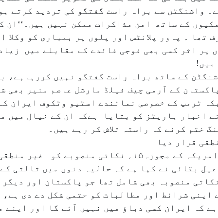
ے۔ واشنگٹن سے براہ راست گفتگو کی تردید کرتے ہو
مکیوں کے ساتھ امن مذاکرات ممکن نہیں ہیں۔‘‘ان ک
ف تھا ۔ پاور پلانٹس اور پلوں پر بمباری کو وکلا ا
ں پر اثر کسی بھی فوجی فائدے کے مقابلے میں زیاد
میں!
اشنگٹن کے ساتھ براہ راست گفتگو نہیں کررہاہے، ب
اکستان کے آرمی چیف فیلڈ مارشل عاصم منیر بھی ش
بکہ ٹرمپ کے خصوصی نمائندے اسٹیو وٹکوف ایران کے
ے اخبار ہاریٹز کو بتایا ہےکہ ان کے خیال میں م
گ ختم کرنے کا راستہ تلاش کر رہے ہیں۔
اس بیچ ایران نے جنگ بندی سے متعلق امریکہ کے مجوزہ۱۵؍ نکا
عیل بقائی نے کہا ہے کہ حالیہ دنوں میں ثالثی کے
ان تک پہنچائی گئیں، جن میں۱۵؍ نکاتی منصوبہ بھی شامل تھا جو پاکستان 
 اپنی شرائط اور مطالبات کو حتمی شکل دے دی ہے، 
ے کہ ایران کسی دباؤ میں نہیں آئے گا اور اپنے 