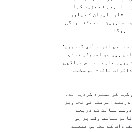
ئے انہوں نے مزید کہا
ا اشارہ ایران کے پاور
ور ماہرین نے ممکنہ جنگی
ہ ہوگا۔
رطانوی اخبار ’دی گارجین‘
امل ہیں جو امریکی نائب
 وزیر خارجہ عباس عراقچی
ذاکرات ناکام ہو سکتے
تی منصوبے کو غیر منطقی کہہ کر مسترد کردیا ہے۔
 ذریعے امریکہ کی تجاویز
اور دیگر دوست ممالک کے ذریعے
تاہم مناسب وقت پر ہی
مفادات کے مطابق فیصلے