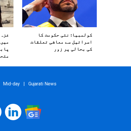
کولمبیا: نئی حکومت کا
غزہ 
اسرائیل سے معاشی تعلقات
کی بحالی پر زور
پابن
متحد
Mid-day
|
Gujarati News