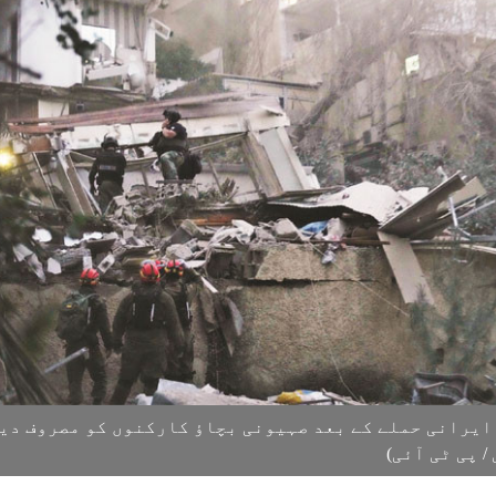
ایرانی حملے کے بعد صہیونی بچاؤ کارکنوں کو مصروف دی
 پی ٹی آئی)