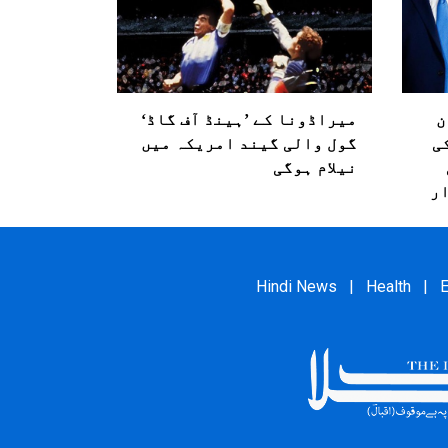
ن
میراڈونا کے ’ہینڈ آف گاڈ‘
ی
گول والی گیند امریکہ میں
نیلام ہوگی
ر
Hindi News
|
Health
|
E