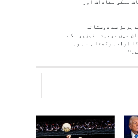
ات ملکی مفادات اور
ے ہرمز سے دوستانہ
ان میں موجود الجزیرہ کے
ا ارادہ رکھتا ہے ۔ وہ
۔‘‘