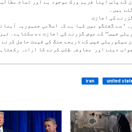
ن کے پاس اپنا فریم ورک موجود ہے اور تمام مطالب
گئے ہیں۔
گزرنے کی اجازت
‘ سے گفتگو میں کہا ہے کہ اسلامی جمہوریہ آبنائ
یٹی فیس‘‘ کے عوض گزرنے کی اجازت دے سکتاہے۔ تہر
 سیکوریٹی فیس کے ذریعے جنگ کی قیمت حاصل کرنے ک
واب دینے اور معاوضہ طلب کرنے کا ارادہ رکھتاہے
iran
united stat