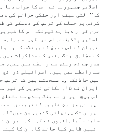
اسلامی جمہوریہ نے اس کا جواب دیا ہ
کہ’’الٹی میٹم اور جنگی جرائم کی دھ
گرڈس پر حملے کی ٹرمپ کی دھمکی کی طر
جرم قرار دیا ہے کیونکہ اس کا شہریو
اسٹیو وِٹکوف عباس عراقچی سے رابطہ 
تہران کے اس دعویٰ کے برخلاف کہ وہ و
کے مطابق جنگ بندی کے مذاکرات میں پ
صدر جے ڈی وینس سے رابطے میں ہیں، ج
سے رابطے میں ہیں۔ اسرائیلی ذرائع ن
ہیں حالانکہ وہ سمجھتے ہیں کہ ٹرمپ جن
ایران نے ۱۵؍ نکاتی تجویز کو غیر منطقی قرار دیا
ایرانی وزارتِ خارجہ کے ترجمان اسما
ایر
سامنے آیا۔انہوں نے کہا کہ ایران نے
انہیں ظاہر کیا جائے گا۔ان کا کہنا ہ