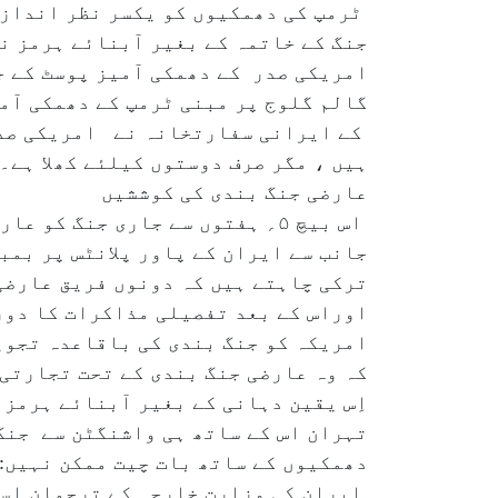
ٹرمپ کی دھمکیوں کو یکسر نظر انداز 
جنگ کے خاتمہ کے بغیر آبنائے ہرمز ن
امریکی صدر کے دھمکی آمیز پوسٹ کے 
گالم گلوج پر مبنی ٹرمپ کے دھمکی آم
کے ایرانی سفارتخانہ نے امریکی صدر 
ہیں ، مگر صرف دوستوں کیلئے کھلا ہے۔‘
عارضی جنگ بندی کی کوششیں
اس بیچ ۵؍ ہفتوں سے جاری جنگ ک
جانب سے ایران کے پاور پلانٹس پر بم
ترکی چاہتے ہیں کہ دونوں فریق عارضی 
اوراس کے بعد تفصیلی مذاکرات کا دور
امریکہ کو جنگ بندی کی باقاعدہ تجوی
کہ وہ عارضی جنگ بندی کے تحت تجارتی
اِس یقین دہانی کے بغیر آبنائے ہرمز
تہران اس کے ساتھ ہی واشنگٹن سے جنگ
دھمکیوں کے ساتھ بات چیت ممکن نہیں:
ایران کی وزارت خارجہ کے ترجمان اسم