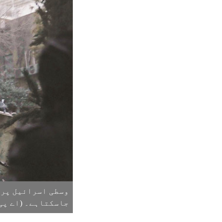
وسطی اسرائیل پر 
جاسکتاہے۔ (اے پی /