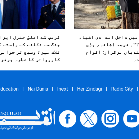
میں داخل امدادی اشیاء
ٹرمپ کے اعلیٰ جنرل ایرا
میں۳۳؍ فیصد اضافہ، بڑی
جنگ سے نکلنے کے راستے ک
دیاں برقرار: اقوام
تلاش میں؛ وسیع تر جوابی
ہ
کارروائی کا خطرہ برقرا
ducation
|
Nai Dunia
|
Inext
|
Her Zindagi
|
Radio City
|