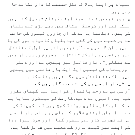
بنیاد پر اپنا پہلا ٹائٹل جیتنے کا داؤ لگانے جا
رہی ہیں۔
چاروں ٹیموں نے نہ صرف اپنے کپتان تبدیل کئے ہیں
بلکہ ٹیم اور کوچنگ اسٹاف میں بھی بڑی تبدیلیاں
کی ہیں۔ دیکھنا یہ ہے کہ ان چاروں ٹیموں کی جانب
سے ہر شعبے میں کی گئی تبدیلیاں کامیاب ہوں گی یا
نہیں۔ ان ۴؍ میں سے ۳؍ ٹیمیں آئی پی ایل کے فائنل
میں پہنچی ہیں لیکن ٹائٹل سے محروم رہیں۔ ان میں
سے بنگلور۳؍ بار فائنل میں پہنچی ہے اور دہلی
اورپنجاب کی ٹیمیں ایک ایک بار فائنل میں پہنچی
ہیں۔ لکھنؤ فائنل میں جگہ نہیں بنا سکا ہے۔
پاٹیدار آر سی بی کیلئے مددگار ہوں گے
آر سی بی نے رجت پاٹیدار کو اپنا نیا کپتان مقرر
کیا ہے۔ انہوں نے دنیش کارتک کو مینٹور بنایا ہے
جبکہ اومکار سالوی بولنگ کوچ ہوں گے۔ کوچنگ کی
ذمہ داریاں اینڈی فلاور کے پاس ہیں۔ اس بار آر سی
بی نے تجربہ کار بھونیشور کمار اور جوش ہیزل ووڈ
کو اپنے تیز گیند بازی کے شعبے میں شامل کیا ہے۔
اس نے ان دونوں پر۲۳ء۲۵؍ کروڑ روپے خرچ کئے ہیں۔