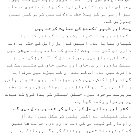
پھر اس بار وراٹ کوہلی اپنے کریئر کے آخری مرحلے
میں آر سی بی کو پہلا خطاب دلانے میں کوئی کسر نہیں
چھوڑیں گے۔
پنت اور ظہیر لکھنؤ کی حمایت کرتے ہیں
لکھنؤ سپر جائنٹس نے رشبھ پنت کو ٹیم کا نیا
کپتان بنایا ہے۔ انہیں کے ایل راہل کی جگہ یہ ذمہ
داری دی گئی ہے۔ پنت لکھنؤ کے ساتھ پہلے سیشن میں
ابتدائی دباؤ میں ہوں گے۔ ان کے ۳؍ تیزگیندباز
مینک یادو، اویس خان اور محسن خان کی فٹنیس شک کے
دائرے میں ہے۔ اس کے بعد ان کے بیڑے میں صرف اہم
گیند باز آکاش دیپ، شمر جوزف اور روی بشنوئی باقی
رہ گئے ہیں تاہم لکھنؤ میں لیجنڈری ظہیر خان بطور
سرپرست موجود ہیں۔ جسٹن لینگر کو ہیڈ کوچ کے عہدے
پر برقرار رکھا گیا ہے۔
اکشر اور بدانی مل کر دہلی کی تقدیر بدل دیں گے
دہلی کیپٹلس نے اکشر پٹیل کی شکل میں ایک آل
راؤنڈر کو کپتانی کی ذمہ داری دی، جس سے شائقین
کو کم توقعات تھیں۔ پونٹنگ کی جگہ ہیمانگ بدانی