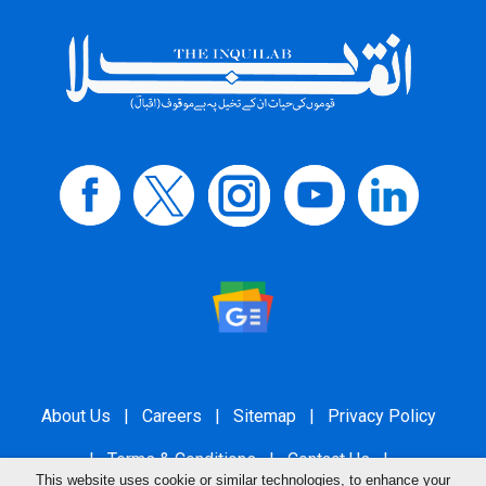
About Us
|
Careers
|
Sitemap
|
Privacy Policy
|
Terms & Conditions
|
Contact Us
|
This website uses cookie or similar technologies, to enhance your