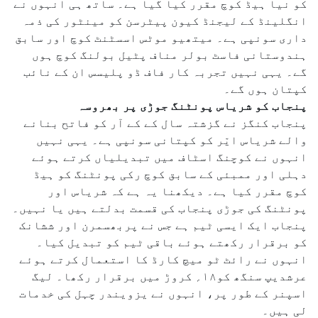
کو نیا ہیڈ کوچ مقرر کیا گیا ہے۔ ساتھ ہی انہوں نے
انگلینڈ کے لیجنڈ کیون پیٹرسن کو مینٹور کی ذمہ
داری سونپی ہے۔ میتھیو موٹس اسسٹنٹ کوچ اور سابق
ہندوستانی فاسٹ بولر مناف پٹیل بولنگ کوچ ہوں
گے۔ یہی نہیں تجربہ کار فاف ڈو پلیسس ان کے نائب
کپتان ہوں گے۔
پنجاب کو شریاس پونٹنگ جوڑی پر بھروسہ
پنجاب کنگز نے گزشتہ سال کے کے آر کو فاتح بنانے
والے شریاس ایّر کو کپتانی سونپی ہے۔ یہی نہیں
انہوں نے کوچنگ اسٹاف میں تبدیلیاں کرتے ہوئے
دہلی اور ممبئی کے سابق کوچ رکی پونٹنگ کو ہیڈ
کوچ مقرر کیا ہے۔ دیکھنا یہ ہے کہ شریاس اور
پونٹنگ کی جوڑی پنجاب کی قسمت بدلتے ہیں یا نہیں۔
پنجاب ایک ایسی ٹیم ہے جس نے پربھسمرن اور ششانک
کو برقرار رکھتے ہوئے باقی ٹیم کو تبدیل کیا۔
انہوں نے رائٹ ٹو میچ کارڈ کا استعمال کرتے ہوئے
عرشدیپ سنگھ کو۱۸؍ کروڑ میں برقرار رکھا۔ لیگ
اسپنر کے طور پر، انہوں نے یزویندر چہل کی خدمات
لی ہیں۔