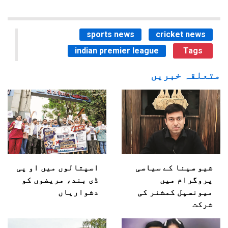
sports news
cricket news
indian premier league
Tags
متعلقہ خبریں
شیو سینا کے سیاسی
اسپتالوں میں او پی
پروگرام میں
ڈی بند، مریضوں کو
میونسپل کمشنر کی
دشواریاں
شرکت