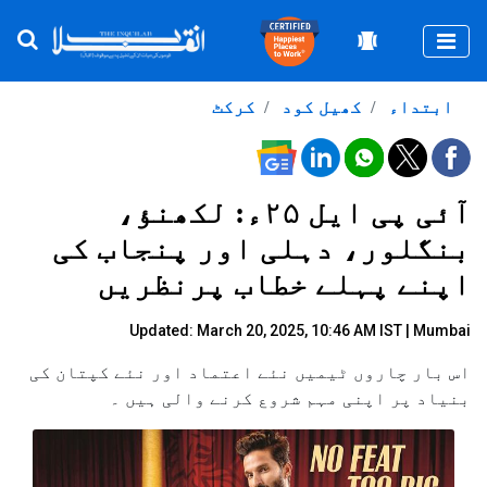
Togg
ابتداء
کھیل کود
کرکٹ
آئی پی ایل ۲۵ء: لکھنؤ،
بنگلور، دہلی اور پنجاب کی
اپنے پہلے خطاب پرنظریں
Updated: March 20, 2025, 10:46 AM IST | Mumbai
اس بار چاروں ٹیمیں نئے اعتماد اور نئے کپتان کی
بنیاد پر اپنی مہم شروع کرنے والی ہیں ۔