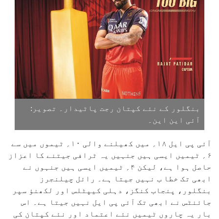
بنگلور کے نئے کپتان رجت پاٹیدار۔ تصویر:
آئی این این۔
آئی پی ایل ۱۸؍ میں کھیلنے والی ۱۰؍ ٹیموں میں سے
۶؍ ٹیمیں ایسی ہیں جنہیں یہ ٹرافی جیتنے کا اعزاز
حاصل ہوا ہے، لیکن ۴؍ ٹیمیں ایسی ہیں جنہوں نے
ابھی تک خطا ب نہیں جیتا ہے۔ رائل چیلنجرز
بنگلور، پنجاب کنگز، دہلی کیپٹلس اور لکھنؤ سپر
جائنٹس نے ابھی تک آئی پی ایل نہیں جیتا ہے۔ اس
بار یہ چاروں ٹیمیں نئے اعتماد اور نئے کپتان کی