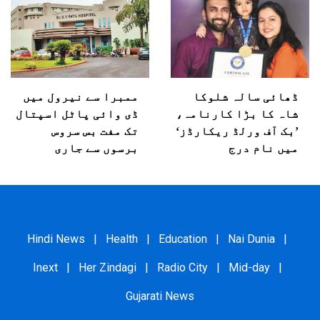
ڈھائی سالہ شلوکا
ممبرا سے نیرول میں
شاہ کا بڑا کارنامہ،
ڈی وائی پاٹل اسپتال
’بک آف ورلڈ ریکارڈز‘
تک مفت بس سروس
میں نام درج
برسوں سے جاری
Hindi News
|
Health
|
Education
|
Nai Dunia
|
Inext
|
Her Zindagi
|
Radio City
|
Mid-day
|
Gujarati News