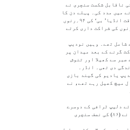
کے لیکن مشیر خان کی ناقابل شکست سنچری نے
نے میں مدد کی۔ پہلے دن کا
کھیل ختم ہونے تک انڈیا’بی‘ نے۷؍ وکٹوں پر ۲۰۲؍رن بنا لئے تھے۔ قابل ذکر ہے کہ ایک وقت انڈیا’ بی‘ کی ۹۴؍رنوں
 گر چکی تھیں لیکن اس کے بعد مشیر خان نے نودیپ سینی کے ساتھ مل کر ۱۰۸؍ رنوں کی شراکت داری کرتے
۲۲؍گیندیں کھیل کر ۱۰۵؍رن بنائے جن میں ۱۰؍چوکے اور ۲؍ چھکے شامل تھے۔ وہیں نودیپ
یمنیو ایشورن کی وکٹ گرنے کے بعد میدان پر
صبر سے کھیلا اور تنوش
 نے اپنی ہی گیند پر ۶۹؍ کے اسکور پر زندگی دی تھی۔ انڈر۔
دیپ یادیو کی گیند بازی
 ۲۰۲۲ءکے بعد اپنا پہلا ریڈ بال میچ کھیل رہے تھے، نے
ئے دلیپ ٹرافی کے دوسرے
میچ کے پہلے دن انڈیا ’ڈی‘ کو ۱۶۴؍رنوں پر سمیٹ دیا۔ انڈیا’ ڈی‘ کی جانب سے اکشر پٹیل نے (۸۶) کی نصف سنچری
انڈیا’ سی‘ کیلئے وجے کمار ویشاکھ نے مہلک گیند بازی کرتے ہوئے ۱۲؍اووروں میں صرف ۱۹؍ رن دے کر ۳؍وکٹیں حاصل