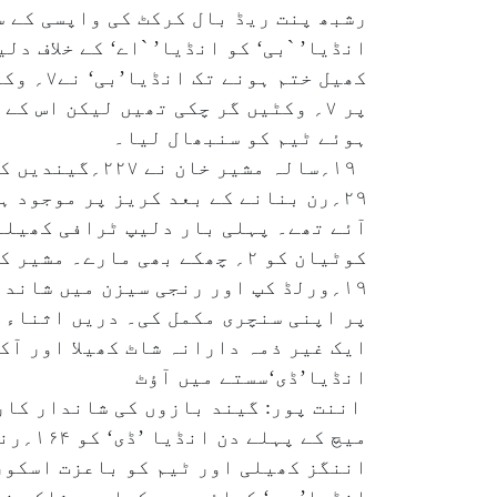
انڈیا’ `بی‘ کو انڈیا’ `اے‘ کے خلاف د
ہوئے ٹیم کو سنبھال لیا۔
آئے تھے۔ پہلی بار دلیپ ٹرافی کھیلن
۱۹؍ورلڈ کپ اور رنجی سیزن میں شاند
ایک غیر ذمہ دارانہ شاٹ کھیلا اور آ
انڈیا’ڈی‘سستے میں آؤٹ
اننت پور: گیند بازوں کی شاندار کار
اننگز کھیلی اور ٹیم کو باعزت اسکو