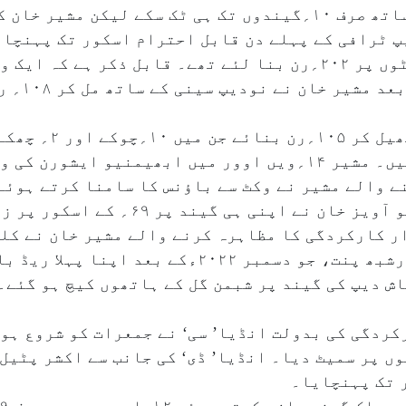
رشبھ پنت ریڈ بال کرکٹ کی واپسی کے ساتھ صرف ۱۰؍گیندوں تک ہی ٹک س
لیپ ٹرافی کے پہلے دن قابل احترام اسکور تک پہنچا
پر ۷؍ وکٹیں
۱۹؍سالہ مشیر خان نے ۷
۲۹؍رن بنانے کے بعد کریز پر موجود ہیں۔ مشیر ۱۴؍ویں اوور میں ابھ
ے والے مشیر نے وکٹ سے باؤنس کا سامنا کرتے ہوئے 
کوٹیان کو ۲؍ چھکے بھی مارے۔ مشیر کو آویز خان
ار کارکردگی کا مظاہرہ کرنے والے مشیر خان نے کل
پر اپنی سنچری مکمل کی۔ دریں اثناء رشبھ پنت، جو دسمبر
کاش دیپ کی گیند پر شبمن گل کے ہاتھوں کیچ ہو گئے۔
کردگی کی بدولت انڈیا’ سی‘ نے جمعرات کو شروع ہو
ر تک پہنچایا۔