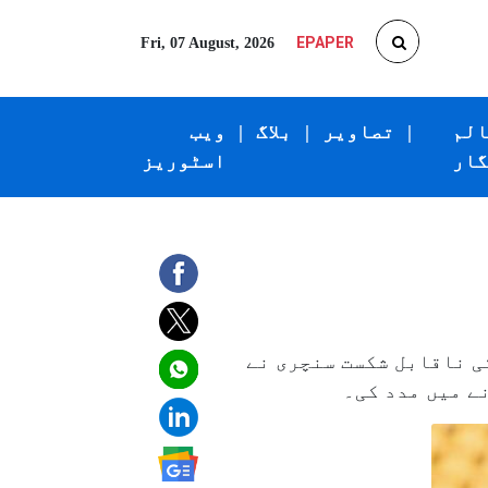
EPAPER
Fri, 07 August, 2026
الم
|
تصاویر
|
بلاگ
|
ویب
گار
اسٹوریز
کے لیکن مشیر خان کی ناقابل شکست سنچری نے
نے میں مدد کی۔