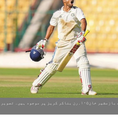
انڈیا ’بی‘ کے بلے بازمشیر خان۱۰۵؍رن بناکر کریز پر موجود ہیں۔ تصوی