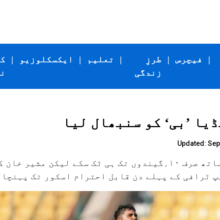
|
فیچرس
|
طرزِ
|
تعلیم
|
ایکسکلوزیو
|
ک
زندگی
ن
یا ’بی‘ کو سنبھال لیا
Updated: Sep
رشبھ پنت ریڈ بال کرکٹ کی واپسی کے ساتھ صرف ۱۰؍گیندوں تک ہی ٹک س
لیپ ٹرافی کے پہلے دن قابل احترام اسکور تک پہنچا