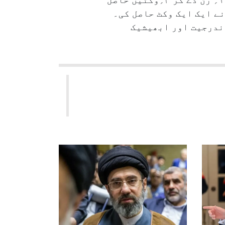
اور ہریتھک شوکین نے ایک ایک وکٹ حاصل کی۔
 پر ۹۱؍رن بنالئے ہیں۔ بابا اندرجیت اور ابھیشیک