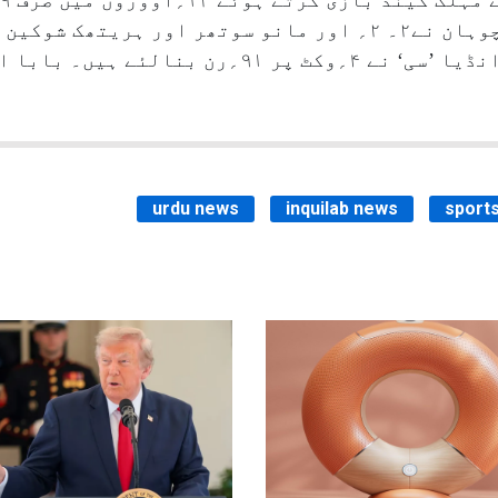
کیں، جبکہ انشول کمبوج اور ہمانشو چوہان نے۲۔ ۲؍ اور مانو سوتھر 
انڈیا’بی‘ کے ۱۶۴؍رنوں کے جواب میں انڈیا ’سی‘ نے ۴؍وکٹ
urdu news
inquilab news
sport