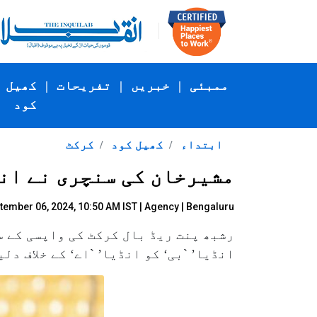
ممبئی
|
خبریں
|
تفریحات
|
کھیل
کود
ابتداء
کھیل کود
کرکٹ
مشیرخان کی سنچری نے انڈ
tember 06, 2024, 10:50 AM IST |
Agency
| Bengaluru
انڈیا’ `بی‘ کو انڈیا’ `اے‘ کے خلاف د