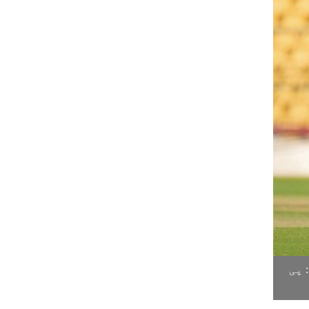
ر : پی