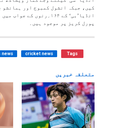
پورل کریز پر موجود ہیں۔
s news
cricket news
Tags
متعلقہ خبریں