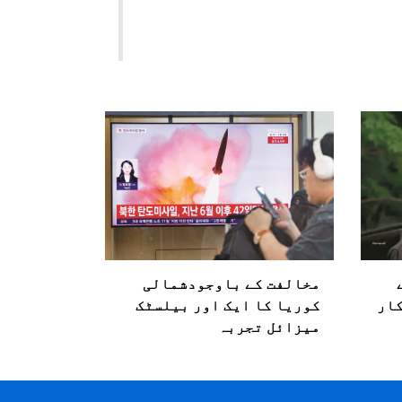
مخالفت کے باوجودشمالی
کار
کوریا کا ایک اور بیلسٹک
میزائل تجربہ