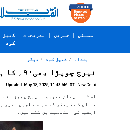
ممبئی
|
خبریں
|
تفریحات
|
کھیل
کود
ابتداء
کھیل کود
دیگر
نیرج چوپڑا بھی۹۰؍ کا ہندسہ عبور کرنے میں کامیاب
Updated: May 18, 2025, 11:43 AM IST | New Delhi
ایشیائی ایتھلیٹ بن گئے ہیں۔