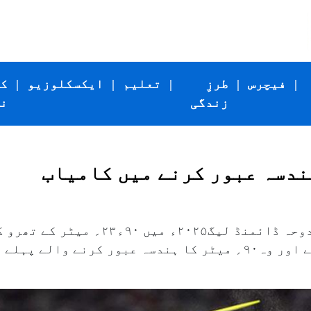
|
فیچرس
|
طرزِ
|
تعلیم
|
ایکسکلوزیو
|
ک
زندگی
ن
اسٹار جیولن تھروور نیرج چوپڑا نے دوحہ ڈا
یہ ان کے کریئر کا سب سے طویل تھرو ہے اور وہ۹۰؍ میٹر کا ہندسہ عبور