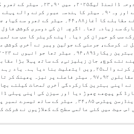
اسٹار جیولن تھروور نیرج چوپڑا نے دوحہ ڈا
یہ ان کے کریئر کا سب سے طویل تھرو ہے اور وہ۹۰؍ میٹر کا ہندسہ عبور
ایشیائی ایتھلیٹ بن گئے ہیں۔ نیرج نے مقابلے کا آغاز۸۸
رک سے زیادہ تھا۔ اگرچہ ان کی دوسری کوشش فاؤل 
یٹر کا تھرو کرکے سب کو حیران کر دیا۔ اپنے کریئر کا سب سے
نے نئے کوچ، جان زیلیزنی، کے ساتھ پہلا بڑا مقاب
نے انہیں عالمی سطح پر۹۰؍ میٹر عبور کرنے والے۲۵؍ویں ایتھلیٹ ب
نے پیرس اولمپکس میں جیولن تھرو کے مقابلوں ۹۲ء۹۷؍ میٹر فاصلے 
مپئن ویبر نے اپنی بہترین کارکردگی آخری لمحات کیلئے ب
ارڈ کو پیچھے چھوڑ دیا اور سیزن کی اپنی پہلی ڈا
اس میٹ میں کئی عالمی سطح کے کھلاڑیوں نے شرکت ک