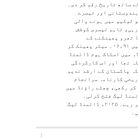
ئمنڈ لیگ۲۰۲۵ء میں ۹۰ء۲۳؍ میٹر کے تھرو کے ساتھ تاریخ رقم کر دی۔
 کرنے والے پہلے ہندوستانی اور تیسرے
ء۴۴؍ میٹر کے تھرو سے کیا، جو ٹوکیو میں ہونے والی
رہی، تاہم تیسری کوشش
 لمبا تھرو پھینکنے کے
باوجود نیرج چوپڑا پہلی پوزیشن حاصل نہ کرسکے، جرمنی کے جولین ویبر نے آخری کوشش میں ۹۱ء۰۶؍ میٹر پھینک کر
پہلی پوزیشن حاصل کی۔ نیرج کا پچھلا بہترین ریکارڈ۸۹ء۹۴؍ میٹر تھا جو انہوں نے ۲۰۲۳ء میں اسٹاک ہوم ڈائمنڈ
لہ تھا اور اس کارکردگی
نا دیا ہے۔ یاد رہے کہ پاکستان کے ارشد ندیم
پر نیزہ پھینک کر تاریخی کارنامہ سرانجام
چا کر رکھی، چھٹے راؤنڈ میں
ئمنڈ لیگ فتح کرلی۔
گریناڈا کے دو بار کے عالمی چمپئن اینڈرسن پیٹرس ۸۵ء۳۴؍ میٹر کے ساتھ تیسرے نمبر پر رہے۔ ۲۰۲۵ء ڈائمنڈ لیگ
ی۔