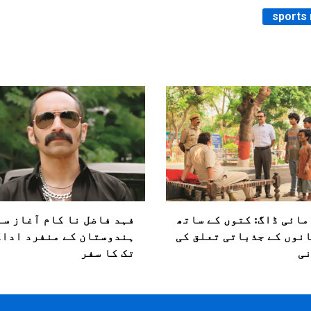
sports
مائی ڈاگ: کتوں کے ساتھ
فہد فاضل نا کام آغاز سے
نوں کے جذباتی تعلق کی
ہندوستان کے منفرد ادا
ی
تک کا سفر