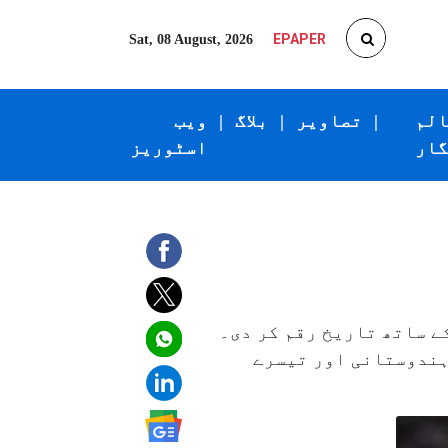
EPAPER
Sat, 08 August, 2026
الم
|
تصاویر
|
بلاگ
|
ویب
گار
اسٹوریز
ئمنڈ لیگ۲۰۲۵ء میں ۹۰ء۲۳؍ میٹر کے تھرو کے ساتھ تاریخ رقم کر دی۔
 کرنے والے پہلے ہندوستانی اور تیسرے