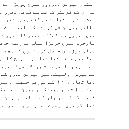
عالمی چمپئن شپ کیلئے کوالیفائنگ ما
میں انہوں نے۹۰ء۲۳؍ م
لیگ میں قائم کیا تھا۔ یہ نیرج کا اپ
دیا تھا۔ ۲۰۲۲ءکے یورپی چ
ایک بڑا تھرو پھینک کر چوپڑا کے ریک
کیلنڈر میں تیسرے نمبر پر رہنے والی 