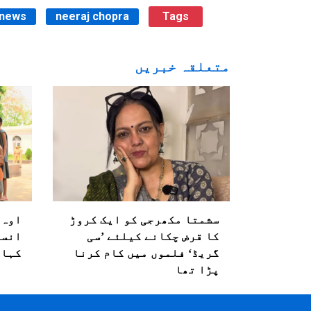
 news
neeraj chopra
Tags
متعلقہ خبریں
سشمتا مکھرجی کو ایک کروڑ
اوہ 
کا قرض چکانے کیلئے ’سی
انسا
گریڈ‘ فلموں میں کام کرنا
کہان
پڑا تھا