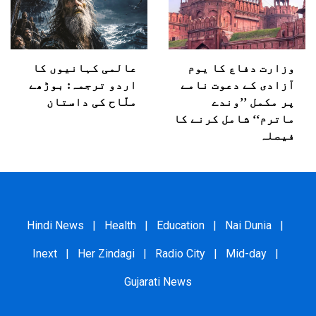
وزارت دفاع کا یوم
عالمی کہانیوں کا
آزادی کے دعوت نامے
اردو ترجمہ: بوڑھے
پر مکمل ’’وندے
ملّاح کی داستان
ماترم‘‘ شامل کرنے کا
فیصلہ
Hindi News
|
Health
|
Education
|
Nai Dunia
|
Inext
|
Her Zindagi
|
Radio City
|
Mid-day
|
Gujarati News