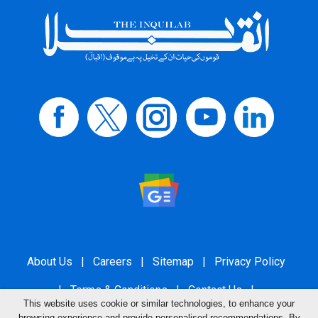
About Us
|
Careers
|
Sitemap
|
Privacy Policy
|
Terms & Conditions
|
Contact Us
|
This website uses cookie or similar technologies, to enhance your
browsing experience and provide personalised recommendations. By