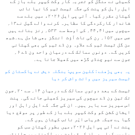
کمیٹی نے منگل کو تجربہ کار وکٹ کیپر بلے باز کے
ایل راہل کو پنت کی جگہ ٹیسٹ ٹیم کا نیا نائب
کپتان مقرر کیا۔ آئی پی ایل ۲۰۲۶ء میں بلے سے
شاندار کارکردگی کا مظاہرہ کرنے والے گیل نے۱۳؍
میچوں میں۴۱ء۴۴؍ کی اوسط سے ۵۳۳؍ رنز بنائے ہیں
جس میں ۱۵۲؍ رن کی ناٹ آؤٹ اننگز بھی شامل ہے۔شبھ
من گل ٹیسٹ ٹیم کے علاوہ ون ڈے ٹیم کی بھی کپتانی
کریں گے۔ دونوں ممالک کے درمیان واحد ون ڈے ۶؍
جون سے نیو چنڈی گڑھ میں کھیلا جانا ہے۔
یہ بھی پڑھئے : کلین سویپ: بنگلہ دیش نے پاکستان کو
ٹیسٹ سیریز میں وائٹ واش کر دیا
ٹیسٹ کے بعد دونوں ممالک کے درمیان ۱۴؍ سے ۲۰؍جون
تک تین ون ڈے میچوں کی سیریز کھیلی جائے گی۔ پنت
اس سیریز سے باہر ہیں۔ ان کی جگہ کے ایل راہل اور
ایشان کشن کو وکٹ کیپر بلے باز کے طور پر موقع دیا
گیا ہے جبکہ شریاس ایّر نائب کپتان ہوں گے۔
پنت نے آئی پی ایل ۲۰۲۶ءمیں بطور کپتان سب کو
مایوس کیا ہے۔ ان کی قیادت میں لکھنؤ سپر جائنٹس