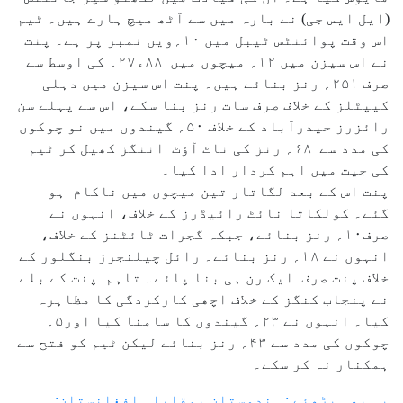
(ایل ایس جی) نے بارہ میں سے آٹھ میچ ہارے ہیں۔ ٹیم
اس وقت پوائنٹس ٹیبل میں ۱۰؍ویں نمبر پر ہے۔ پنت
نے اس سیزن میں ۱۲؍ میچوں میں ۸۸ء۲۷؍ کی اوسط سے
صرف ۲۵۱؍ رنز بنائے ہیں۔ پنت اس سیزن میں دہلی
کیپٹلز کے خلاف صرف سات رنز بنا سکے، اس سے پہلے سن
رائزرز حیدرآباد کے خلاف ۵۰؍ گیندوں میں نو چوکوں
کی مدد سے ۶۸؍ رنز کی ناٹ آؤٹ اننگز کھیل کر ٹیم
کی جیت میں اہم کردار ادا کیا۔
پنت اس کے بعد لگاتار تین میچوں میں ناکام ہو
گئے۔ کولکاتا نائٹ رائیڈرز کے خلاف، انہوں نے
صرف۱۰؍ رنز بنائے، جبکہ گجرات ٹائٹنز کے خلاف،
انہوں نے ۱۸؍ رنز بنائے۔ رائل چیلنجرز بنگلور کے
خلاف پنت صرف ایک رن ہی بنا پائے۔ تاہم پنت کے بلے
نے پنجاب کنگز کے خلاف اچھی کارکردگی کا مظاہرہ
کیا۔ انہوں نے ۲۳؍ گیندوں کا سامنا کیا اور۵؍
چوکوں کی مدد سے ۴۳؍ رنز بنائے لیکن ٹیم کو فتح سے
ہمکنار نہ کر سکے۔
یہ بھی پڑھئے : ہندوستان بمقابلہ افغانستان: