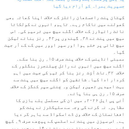
جسپریت بمراہ کو آرام دیا گیا
کپتان پنت راجستھان رائلز کے خلاف اپنا کھاتہ بھی
کھولنے میں ناکام رہے۔ تاہم، انہوں نے کولکاتا
نائٹ رائیڈرز کے خلاف اگلے میچ میں ترمیم کی۔ اس
میچ میں پنت نے ۳۸؍ گیندوں پر۴۲؍ رنز بنائے لیکن
میچ ٹائی پر ختم ہوا اور سپر اوور میں کے کے آر جیت
گیا۔
ممبئی انڈینس کے خلاف پنت صرف ۱۵؍ رن بنا سکے۔
اگلے میچ میں انہوں نے رائل چیلنجرز بنگلور کے
خلاف ۳۲؍ناٹ آؤٹ رنز بنا کر ٹیم کی جیت میں اہم
کردار ادا کیا۔ شائقین کو اگلے میچ میں پنت سے
بہت امیدیں تھیں، لیکن وہ چنئی سپر کنگز کے خلاف
صرف ۱۵؍ رن ہی بنا پائے۔
آئی پی ایل ۲۰۲۶ء میں ان کی مسلسل بلے بازی کا
مظاہرہ نہ کرنے کی وجہ سے سلیکٹرز نے پنت کو
افغانستان کے خلاف ون ڈے اسکواڈ سے باہر کر دیا
ہے۔ اس سیزن میں پنت نے اسٹمپ کے پیچھے صرف ۹؍ کیچ
لیے ہیں۔ پچھلے سیزن میں، پنت نے ۱۴؍ میچوں میں