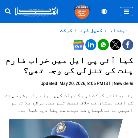
Togg
ابتداء
کھیل کود
کرکٹ
کیا آئی پی ایل میں خراب فارم
پنت کی تنزلی کی وجہ تھی؟
Updated: May 20, 2026, 8:05 PM IST | New delhi
ہندوستانی کرکٹ ٹیم کے وکٹ کیپر بلے باز رشبھ پنت
کو افغانستان کے خلاف ٹیسٹ ٹیم میں موقع ملا تاہم
انہیں نائب کپتان کے عہدے سے ہٹا دیا گیا ہے۔