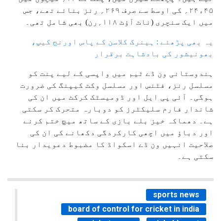
۴۵ء۲۴؍ کی اوسط سے صرف ۲۶۹؍ رنز بنائے تھے، جس
میں ایک سنچری (ناٹ آؤٹ ۱۱۸؍رن) بھی شامل تھی۔
یہ بھی پڑھئے : ہینرک کلاسن کے پاس اورنج کیپ،
بھونیشور کی بادشاہت برقرار
ہندوستانی ون ڈے ٹیم میں واپسی کے لیے پنت کو
مسلسل رنز، فٹنس اور مسلسل وکٹ کیپنگ کی ضرورت
ہوگی۔ آئی پی ایل اور ڈومیسٹک کرکٹ میں ان کی
شاندار فارم سلیکٹرز کو دوبارہ متحرک کر سکتی
ہے۔ دھماکہ خیز بلے بازی کے ساتھ میچ ختم کرنے
اور دباؤ میں اچھی کارکردگی دکھانے کی ان کی
صلاحیت انہیں ون ڈے اسکواڈ کا مضبوط دعویدار بنا
سکتی ہے۔
sports news
board of control for cricket in india