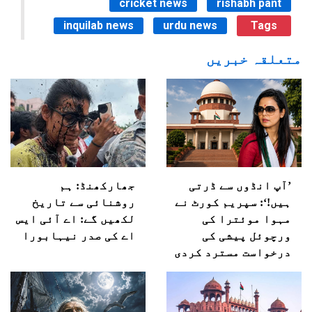
cricket news
rishabh pant
inquilab news
urdu news
Tags
متعلقہ خبریں
’آپ انڈوں سے ڈرتی
جھارکھنڈ: ہم
ہیں!‘: سپریم کورٹ نے
روشنائی سے تاریخ
مہوا موئترا کی
لکھیں گے: اے آئی ایس
ورچوئل پیشی کی
اے کی صدر نیہابورا
درخواست مسترد کردی