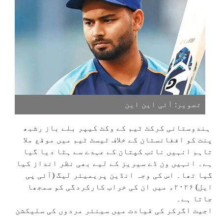
تصویر: آئی این این
ہندوستانی کرکٹ ٹیم کے وکٹ کیپر بلے باز رشبھ
پنت کو افغانستان کے خلاف ٹیسٹ ٹیم میں موقع ملا
تاہم انہیں نائب کپتان کے عہدے سے ہٹا دیا گیا
ہے۔ انہیں ون ڈے سیریز کے لیے بھی نظر انداز کیا
گیا تھا۔ اس کی وجہ انڈین پریمیئر لیگ (آئی پی
ایل) ۲۰۲۶ء میں ان کی خراب کارکردگی کو سمجھا
جاتا ہے۔
اجیت اگرکر کی قیادت میں سینئر مردوں کی سلیکشن