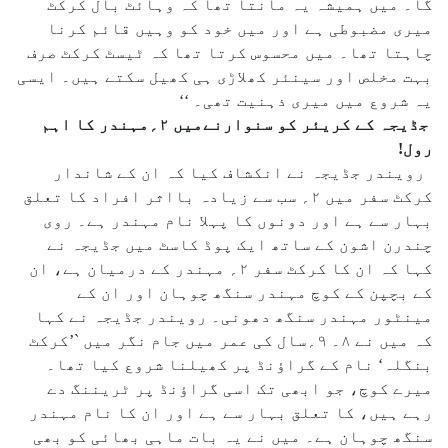
گا۔ میں ہمیشہ یہ مانتا تھا کہ وہائٹ بال کرکٹ
میری مضبوطی ہے اور میں خود کو وہیں قائم کرنا
چاہتا تھا۔ میں محسوس کرتا تھا کہ ٹیسٹ کرکٹ صرف
بہت مخلص اور سینئر کھلاڑی ہی کھیل سکتے ہیں۔ ایسی
یہ شروع میں میری ذہنیت تھی۔ ‘‘
جڈیجہ کے کریئر کو سنوارنےمیں ۲؍مہندر کا اہم
رول!
رویندر جڈیجہ نے انکشاف کیا کہ ان کے شاندار
کرکٹ سفر میں ۲؍ سب سے زیادہ بااثر افراد کا تعلق
بہار سے ہے اور دونوں کا پہلا نام مہندر ہے۔ روی
چندرن اشون کے ساتھ ایک پوڈ کاسٹ میں جڈیجہ نے
کہا کہ ان کا کرکٹ سفر ۲؍ مہندر کے درمیان ہے، ان
کے بچپن کے کوچ مہندر سنگھ چوہان اور ان کے
مینٹور مہندر سنگھ دھونی۔ رویندر جڈیجہ نے کہا
کہ میں نے ۸۔ ۹؍سال کی عمر میں جام نگر میں `’کرکٹ
بنگلہ‘ نام کے گراؤنڈ پر کھیلنا شروع کیا تھا۔
میرے کوچ، جو ابھی تک اسی گراؤنڈ پر ٹریننگ دے
رہے ہیں، کا تعلق بہار سے ہے اور ان کا نام مہندر
سنگھ چوہان ہے۔ میں نے یہ بات ماہی بھائی کو بھی