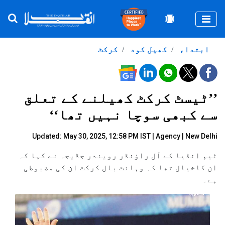
Togg
ابتداء
کھیل کود
کرکٹ
’’ٹیسٹ کرکٹ کھیلنے کے تعلق
سے کبھی سوچا نہیں تھا‘‘
Updated: May 30, 2025, 12:58 PM IST |
Agency
| New Delhi
ٹیم انڈیا کے آل راؤنڈر رویندر جڈیجہ نے کہا کہ
ان کاخیال تھا کہ وہائٹ بال کرکٹ ان کی مضبوطی
ہے۔