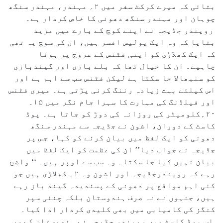
بتائی کہ میرے کرکٹ سفر میں ۲؍ مہندر، مہندر سنگھ
چوہان اور مہندر سنگھ دھونی کا خاص کردار ہے۔
رویندر جڈیجہ نے اپنے کوچ کے بارے میں مزید
بتایا کہ وہ ایک پولیس افسر ہیں، ان کی سوچ یہ تھی
کہ ایک کھلاڑی کو اپنی فٹنس کے عروج پر ہونا
چاہیے۔ ان کا خیال تھا کہ بلے بازی اور گیندبازی
کو سنبھالا جا سکتا ہے لیکن فٹنس سب سے اہم ہے اور
اس کیلئے بہت زیادہ رننگ کرنی پڑتی ہے۔ میری فٹنس
اور فیلڈنگ کی مہارت کا سہرا جام نگر میں ۱۵۔
۲۰؍کلومیٹر کی روزانہ کی دوڑ کو جاتا ہے۔ پوڈ
کاسٹ کے دوران، اشون نے جڈیجہ سے مہندر سنگھ
دھونی کو ایک لفظ میں بیان کرنے کو کہا، جس پر
جڈیجہ نے جواب دیا’’ ان کی عظمت کو ایک لفظ میں
بیان نہیں کیا جا سکتا۔ وہ سب سے اوپر ہیں۔ ‘‘ واضح
رہے کہ رویندرجڈیجہ اور اشون وہ ۲؍ کھلاڑی ہیں جو
کئی اہم مواقع پر دھونی کے پسندیدہ گیند باز رہے
ہیں، جنہوں نے نہ صرف ہندوستان بلکہ چنئی سپر
کنگز کی کامیابی میں بھی کلیدی کردار ادا کیا۔
اس پوڈ کاسٹ میں رویندر جڈیجہ نے ہندوستان کے سب