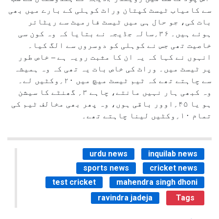
سے کامیاب ٹیسٹ کپتان وراٹ کوہلی کے بارے میں بھی
بات کی، جو حال ہی میں ٹیسٹ فارمیٹ سے ریٹائر
ہوئے ہیں۔ ۳۶؍سالہ جڈیجہ نے بتایا کہ وہ کون سی
خاصیت تھی جس نے کوہلی کو دوسروں سے الگ کیا۔
انہوں نے کہا کہ یہ ان کا مثبت رویہ ہے – خاص طور
پر ٹیسٹ میں۔ وراٹ کی خاص بات یہ تھی کہ وہ ہمیشہ
سے چاہتے تھے کہ ٹیم ٹیسٹ میچ میں ۲۰؍وکٹیں لے۔
وہ کبھی ہار نہیں مانتے، چاہے ۳؍ گھنٹے کا سیشن
ہو یا ۴۵؍اوور باقی ہوں، وہ پھر بھی مخالف ٹیم کی
تمام ۱۰؍وکٹیں لینا چاہتے تھے۔
urdu news
inquilab news
sports news
cricket news
test cricket
mahendra singh dhoni
ravindra jadeja
Tags