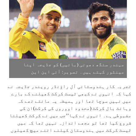
مہندر سنگھ دھونی (بائیں) کو جڈیجہ اپنا
مینٹور کہتے ہیں۔ تصویر: آئی این این
تجربہ کار ہندوستانی آل راؤنڈر رویندر جڈیجہ نے
کہا کہ انہوں نے کبھی ٹیسٹ کرکٹ کھیلنے کے بارے
میں نہیں سوچا تھا اور ہمیشہ یہ مانتے تھے کہ
وہائٹ بال کرکٹ (محدود اووروں کی کرکٹ)ان کی
مضبوطی ہے۔ انہوں نے کہا’’جب میں نے کرکٹ کھیلنا
شروع کیا تھا تو مجھے اندازہ نہیں تھا کہ میں
ٹیسٹ کرکٹ میں ہندوستان کیلئے اتنے میچ کھیلوں