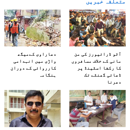
متعلقہ خبریں
آٹو ڈرائیورز کی من
دھاراوی کےمیگھ
مانی کے خلاف مسافروں
واڑی میں انہدامی
کا رکشا اسٹینڈ پر
کارروائی کے دوران
ڈھائی گھنٹے تک
ہنگامہ
دھرنا