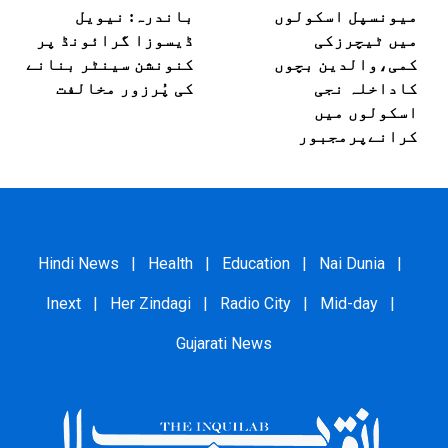
میونسپل اسکولوں
باندرہ: نیویل
میں ٹیچرزکی
ڈیسوزا گرائونڈ پر
کمی،والدین بچوں
کنونشن سینٹر بنانے
کاداخلہ نجی
کی پُرزور مخالفت
اسکولوں میں
کرانےپرمجبور
Hindi News
|
Health
|
Education
|
Nai Dunia
|
Inext
|
Her Zindagi
|
Radio City
|
Mid-day
|
Gujarati News