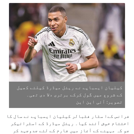
کیلیان ایمباپے نے ریئل میڈرڈ کیلئے کھیل
کے شروع میں گول کرکے برتری دلا دی تھی۔
تصویر: آئی این این
فرانس کےا سٹار فٹبالر کیلیان ایمباپے نے سال کا
اختتام خوش آئند کیا۔ ریئل میڈرڈ کے اسٹرائیکر
جو کہ مہینے کے آغاز میں فارم کے لئے جدوجہد کر