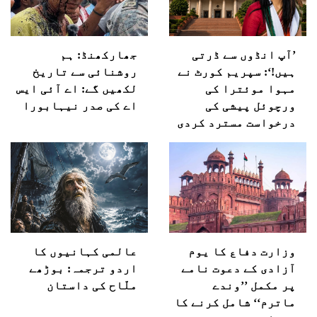
’آپ انڈوں سے ڈرتی
جھارکھنڈ: ہم
ہیں!‘: سپریم کورٹ نے
روشنائی سے تاریخ
مہوا موئترا کی
لکھیں گے: اے آئی ایس
ورچوئل پیشی کی
اے کی صدر نیہابورا
درخواست مسترد کردی
وزارت دفاع کا یوم
عالمی کہانیوں کا
آزادی کے دعوت نامے
اردو ترجمہ: بوڑھے
پر مکمل ’’وندے
ملّاح کی داستان
ماترم‘‘ شامل کرنے کا