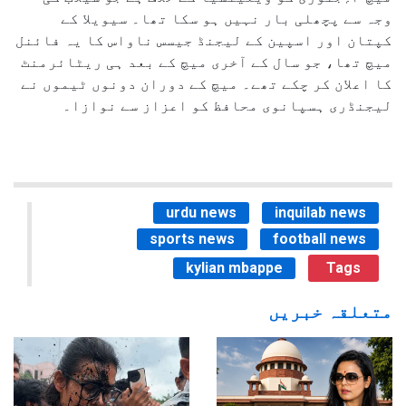
وجہ سے پچھلی بار نہیں ہو سکا تھا۔ سیویلا کے
کپتان اور اسپین کے لیجنڈ جیسس ناواس کا یہ فائنل
میچ تھا، جو سال کے آخری میچ کے بعد ہی ریٹائرمنٹ
کا اعلان کر چکے تھے۔ میچ کے دوران دونوں ٹیموں نے
لیجنڈری ہسپانوی محافظ کو اعزاز سے نوازا۔
urdu news
inquilab news
sports news
football news
kylian mbappe
Tags
متعلقہ خبریں