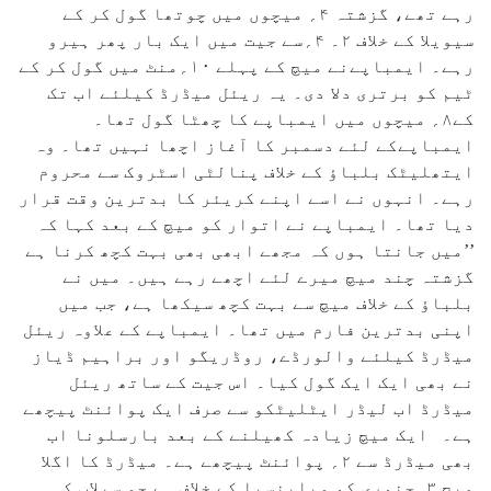
رہے تھے، گزشتہ ۴؍ میچوں میں چوتھا گول کر کے
سیویلا کے خلاف ۲۔ ۴؍سے جیت میں ایک بار پھر ہیرو
رہے۔ ایمباپےنے میچ کے پہلے ۱۰؍منٹ میں گول کر کے
ٹیم کو برتری دلا دی۔ یہ ریئل میڈرڈ کیلئے اب تک
کے۸؍ میچوں میں ایمباپے کا چھٹا گول تھا۔
ایمباپےکے لئے دسمبر کا آغاز اچھا نہیں تھا۔ وہ
ایتھلیٹک بلباؤ کے خلاف پنالٹی اسٹروک سے محروم
رہے۔ انہوں نے اسے اپنے کریئر کا بدترین وقت قرار
دیا تھا۔ ایمباپے نے اتوار کو میچ کے بعد کہا کہ
’’میں جانتا ہوں کہ مجھے ابھی بھی بہت کچھ کرنا ہے
گزشتہ چند میچ میرے لئے اچھے رہے ہیں۔ میں نے
بلباؤ کے خلاف میچ سے بہت کچھ سیکھا ہے، جب میں
اپنی بدترین فارم میں تھا۔ ایمباپے کے علاوہ ریئل
میڈرڈ کیلئے والورڈے، روڈریگو اور براہیم ڈیاز
نے بھی ایک ایک گول کیا۔ اس جیت کے ساتھ ریئل
میڈرڈ اب لیڈر ایٹلیٹکو سے صرف ایک پوائنٹ پیچھے
ہے۔ ایک میچ زیادہ کھیلنے کے بعد بارسلونا اب
بھی میڈرڈ سے ۲؍ پوائنٹ پیچھے ہے۔ میڈرڈ کا اگلا
میچ ۳؍جنوری کو ویلینسیا کے خلاف ہے جو سیلاب کی