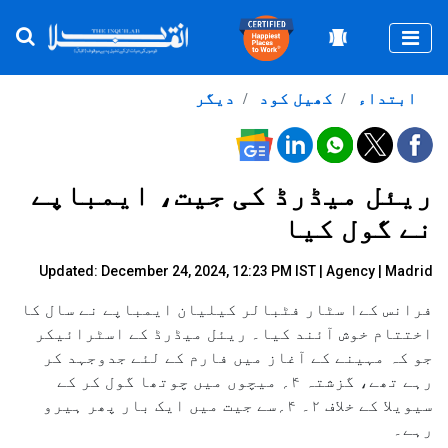
Togg
ابتداء
کھیل کود
دیگر
ریئل میڈرڈ کی جیت، ایمباپے
نے گول کیا
Updated: December 24, 2024, 12:23 PM IST |
Agency
| Madrid
فرانس کےا سٹار فٹبالر کیلیان ایمباپے نے سال کا
اختتام خوش آئند کیا۔ ریئل میڈرڈ کے اسٹرائیکر
جو کہ مہینے کے آغاز میں فارم کے لئے جدوجہد کر
رہے تھے، گزشتہ ۴؍ میچوں میں چوتھا گول کر کے
سیویلا کے خلاف ۲۔ ۴؍سے جیت میں ایک بار پھر ہیرو
رہے۔