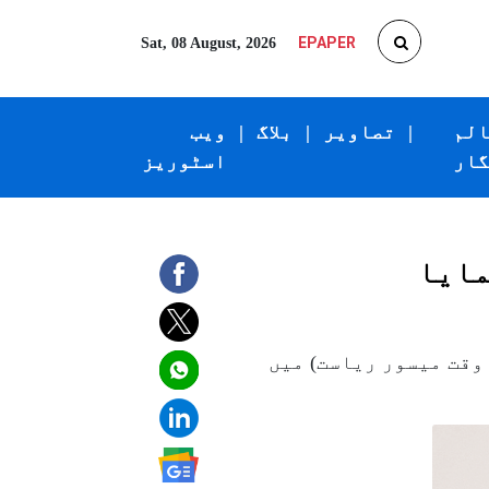
EPAPER
Sat, 08 August, 2026
الم
|
تصاویر
|
بلاگ
|
ویب
گار
اسٹوریز
مایا
 ان کی پیدائش ۳؍ جنوری ۱۹۴۰ءکوبنگلور (اس وقت میسور ریاست) میں