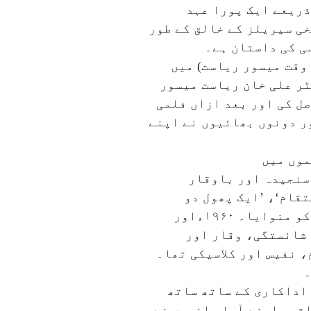
ذریعے ایک پورا عہد
ی سیریلز کے خالق کے طور
ی کی داستان ہے۔
 ان کی پیدائش ۳؍ جنوری ۱۹۴۰ءکوبنگلور (اس وقت میسور ریاست) میں
ٹر علی خان ریاست میسور
ل کی اور بعد ازاں فلمی
ور دونوں بھائیوں نے اپنے
یاں فلموں میں
کا سنجیدہ اور باوقار
تقام‘، ’ایک پھول دو
مالی‘، ’نواب صاحب‘ جیسی فلموں میں انہوں نے رومانوی اور سنجیدہ ہیرو کے طور پر خود کو منوایا۔ ۱۹۶۰ءاور
 شائستگی، وقار اور
، نفیس اور کلاسیکی تھا۔
۔
اداکاری کے ساتھ ساتھ
ثر سامنے آیا۔ انہوں نے