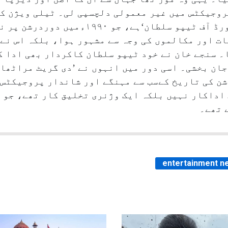
روجیکٹس میں غیر معمولی دلچسپی لی۔ ٹیلی ویژن کی
سب سے بڑا اور یادگار کارنامہ’ دی سورڈ آف ٹیپ
ت اور مکالموں کی وجہ سے مشہور ہوا، بلکہ اس نے 
۔ سنجے خان نے خود ٹیپو سلطان کاکردار بھی ادا ک
جان بخشی۔ اسی دور میں انہوں نے ’دی گریٹ مراٹھا
شن کی تاریخ کےسب سے مہنگے اور شاندار پروجیکٹس 
 اداکار نہیں بلکہ ایک وژنری تخلیق کار تھے، جو 
 تھے۔
entertainment n