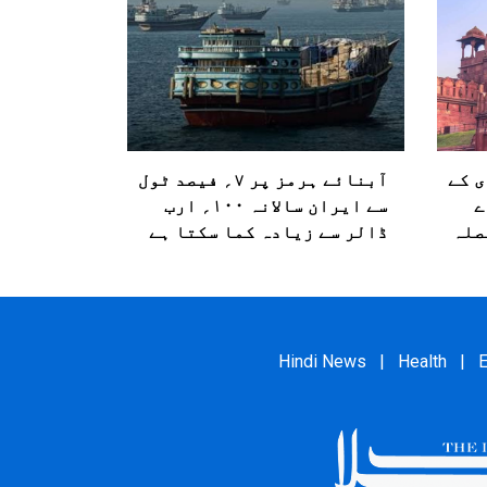
ی کے
آبنائے ہرمز پر ۷؍ فیصد ٹول
ے
سے ایران سالانہ ۱۰۰؍ ارب
صلہ
ڈالر سے زیادہ کما سکتا ہے
Hindi News
|
Health
|
E