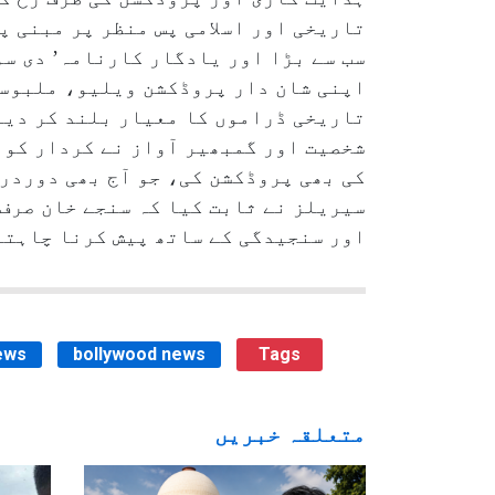
تاریخی اور اسلامی پس منظر پر مبنی پ
اپنی شان دار پروڈکشن ویلیو، ملبوسا
تاریخی ڈراموں کا معیار بلند کر دیا
شخصیت اور گمبھیر آواز نے کردار کو 
کی بھی پروڈکشن کی، جو آج بھی دوردر
سیریلز نے ثابت کیا کہ سنجے خان صرف
اور سنجیدگی کے ساتھ پیش کرنا چاہتے
ews
bollywood news
Tags
متعلقہ خبریں