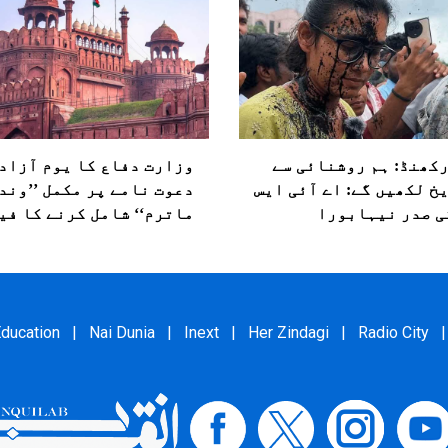
کھنڈ: ہم روشنائی سے
وزارت دفاع کا یوم آزاد
خ لکھیں گے: اے آئی ایس
دعوت نامے پر مکمل ’’وند
ی صدر نیہابورا
ماترم‘‘ شامل کرنے کا فی
ducation
|
Nai Dunia
|
Inext
|
Her Zindagi
|
Radio City
|