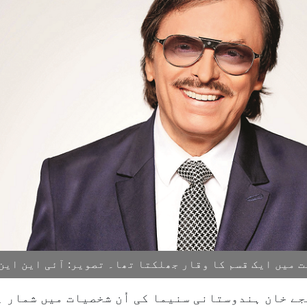
 میں ایک قسم کا وقار جھلکتا تھا۔ تصویر: آئی این این
ے خان ہندوستانی سنیما کی اُن شخصیات میں شمار ہ