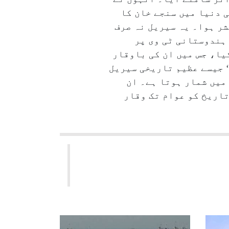
 دنیا میں سنجے خان کا
و سلطان‘ہے، جو ۱۹۹۰ءمیں دوردرشن پر نشر ہوا۔ یہ سیریل نہ صرف
ہندوستانی ٹی وی پر
یا، جس میں ان کی باوقار
‘ جیسے عظیم تاریخی سیریل
میں شمار ہوتا ہے۔ ان
تاریخ کو عوام تک وقار