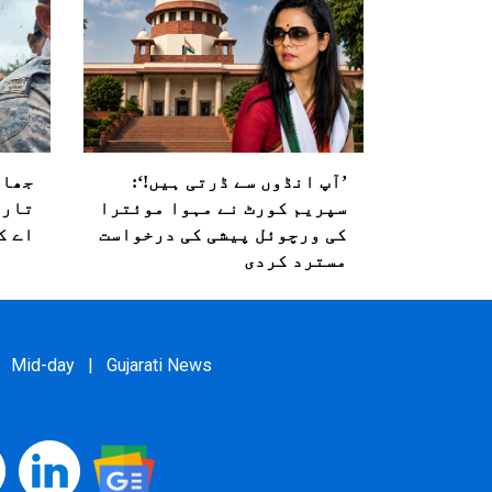
’آپ انڈوں سے ڈرتی ہیں!‘:
جھار
سپریم کورٹ نے مہوا موئترا
تاری
کی ورچوئل پیشی کی درخواست
اے ک
مسترد کردی
Mid-day
|
Gujarati News