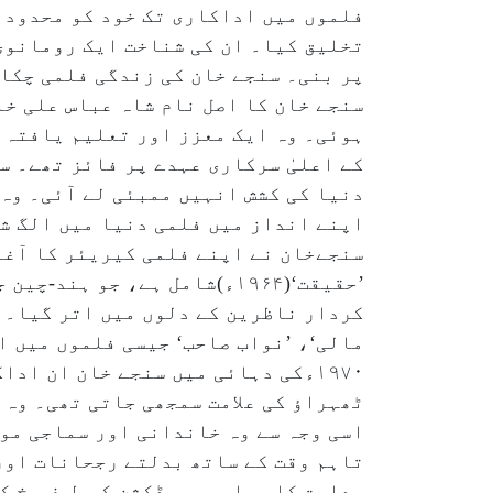
فلموں میں اداکاری تک خود کو محدود 
تخلیق کیا۔ ان کی شناخت ایک رومانوی
پر بنی۔ سنجے خان کی زندگی فلمی چکا
ہوئی۔ وہ ایک معزز اور تعلیم یافتہ 
کے اعلیٰ سرکاری عہدے پر فائز تھے۔ س
دنیا کی کشش انہیں ممبئی لے آئی۔ و
اپنے انداز میں فلمی دنیا میں الگ 
’حقیقت‘(۱۹۶۴ء)شامل ہے، جو 
کردار ناظرین کے دلوں میں اتر گیا۔ ا
۱۹۷۰ءکی دہائی میں سنجے خان ان ا
ٹھہراؤ کی علامت سمجھی جاتی تھی۔ وہ 
اسی وجہ سے وہ خاندانی اور سماجی مو
تاہم وقت کے ساتھ بدلتے رجحانات اور
ہدایت کاری اور پروڈکشن کی طرف رخ کی