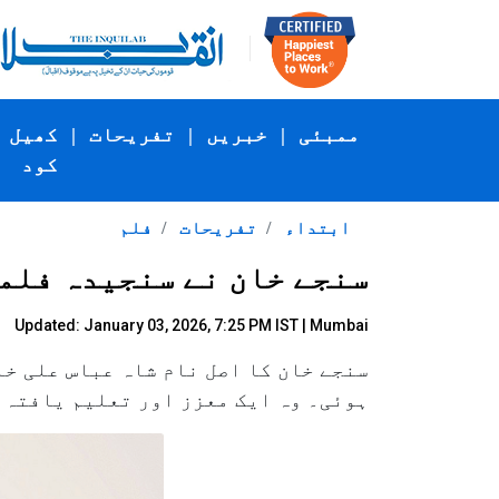
ممبئی
|
خبریں
|
تفریحات
|
کھیل
کود
ابتداء
تفریحات
فلم
سنجے خان نے سنجیدہ فلم
Updated: January 03, 2026, 7:25 PM IST | Mumbai
ہوئی۔ وہ ایک معزز اور تعلیم یافتہ 