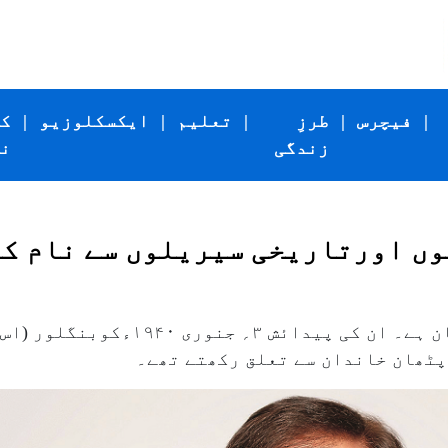
|
فیچرس
|
طرزِ
|
تعلیم
|
ایکسکلوزیو
|
ک
زندگی
ن
وں اورتاریخی سیریلوں سے نام ک
سنجے خان کا اصل نام شاہ عباس علی خان ہے۔
پٹھان خاندان سے تعلق رکھتے تھے۔