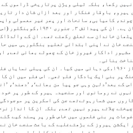
نہیں رکھا، بلکہ ٹیلی ویژن پرتاریخی ڈراموں کے 
 ہیرو، باوقار فنکار اور بعد ازاں شان دار تاریخ
چوند، کامیابی، سانحات اور پھر غیر معمولی واپس
سنجے خان کا اصل نام شاہ عباس علی خان ہے۔
پٹھان خاندان سے تعلق رکھتے تھے۔ ان کے والدڈاک
نجے خان نے اپنی ابتدائی تعلیم بنگلورہی میں حاص
ہ مشہور اداکار فیروز خان کے چھوٹے بھائی تھے، ا
شناخت بنائی۔
سنجےخان نے اپنے فلمی کیریئر کا آغاز ۱۹۶۰ءکی دہائی میں کیا۔ ان کی پہلی نما
ہند-چین جنگ پر بنی ایک یادگار فلم تھی۔ اس فلم میں ان 
س کے بعد’دلہن وہی جو پیا من بھائے‘، ’دھند‘، ’ان
داکاروں میں شمارہوتےتھے جن کی اسکرین پر موجودگی
چیختے چلاتے ہیرو نہیں تھے، بلکہ ان کا انداز نرم
ضوعات پر بنی فلموں میں خاص طور پر پسند کیے گئے
 ایکشن ہیروز کے بڑھتےغلبے کے باعث سنجے خان نے 
ا۔ یہی وہ موڑ تھا جہاں سے ان کا اصل اور دیرپا ا