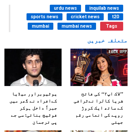
urdu news
inquilab news
sports news
cricket news
t20
mumbai
mumbai news
Tags
متعلقہ خبریں
’’لاک اپ۲‘‘ کی فاتح
یوٹیوبراور میڈیا
شریا کالرا نےٹرافی
کےافراد نے گھر میں
کے ساتھ ایک کروڑ
جبراً داخل ہوکر
روپے کی انعامی رقم
فوٹیج بنائی: سی جے
جیتی
پی ترجمان