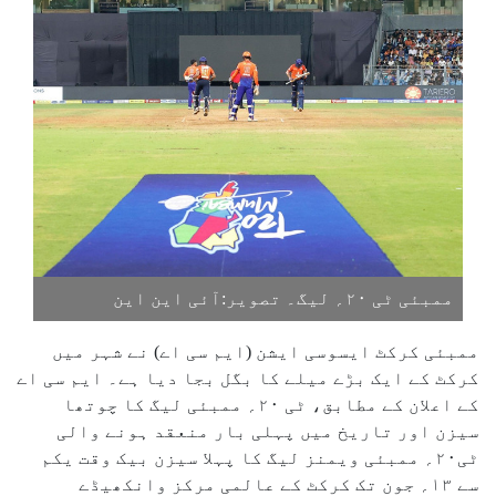
ممبئی ٹی ۲۰؍ لیگ۔ تصویر:آئی این این
ممبئی کرکٹ ایسوسی ایشن (ایم سی اے) نے شہر میں
کرکٹ کے ایک بڑے میلے کا بگل بجا دیا ہے۔ ایم سی اے
کے اعلان کے مطابق، ٹی ۲۰؍ ممبئی لیگ کا چوتھا
سیزن اور تاریخ میں پہلی بار منعقد ہونے والی
ٹی۲۰؍ ممبئی ویمنز لیگ کا پہلا سیزن بیک وقت یکم
سے ۱۳؍ جون تک کرکٹ کے عالمی مرکز وانکھیڈے