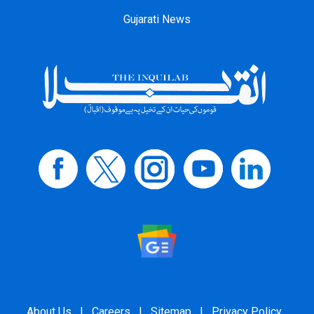
Gujarati News
About Us
|
Careers
|
Sitemap
|
Privacy Policy