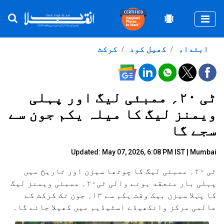
Togg
ابتداء
کھیل کود
کرکٹ
ٹی ۲۰؍ ممبئی لیگ اور پہلی
ویمنز لیگ کا میلہ یکم جون سے
سجے گا
Updated: May 07, 2026, 6:08 PM IST | Mumbai
ٹی ۲۰؍ ممبئی لیگ کا چوتھا سیزن اور تاریخ میں
پہلی بار منعقد ہونے والی ٹی۲۰؍ ممبئی ویمنز لیگ
کا پہلا سیزن بیک وقت یکم سے ۱۳؍ جون تک کرکٹ کے
عالمی مرکز وانکھیڈے اسٹیڈیم میں کھیلا جائے گا۔