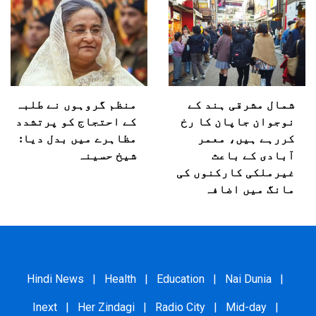
شمال مشرقی ہند کے
منظم گروہوں نے طلبہ
نوجوان جاپان کا رخ
کے احتجاج کو پرتشدد
کررہے ہیں، معمر
مظاہرے میں بدل دیا:
آبادی کے باعث
شیخ حسینہ
غیرملکی کارکنوں کی
مانگ میں اضافہ
Hindi News
|
Health
|
Education
|
Nai Dunia
|
Inext
|
Her Zindagi
|
Radio City
|
Mid-day
|