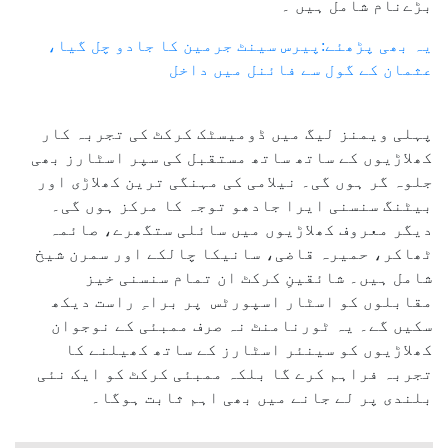
بڑےنام شامل ہیں ۔
یہ بھی پڑھئے:پیرس سینٹ جرمین کا جادو چل گیا،
عثمان کے گول سے فائنل میں داخل
پہلی ویمنز لیگ میں ڈومیسٹک کرکٹ کی تجربہ کار
کھلاڑیوں کے ساتھ ساتھ مستقبل کی سپر اسٹارز بھی
جلوہ گر ہوں گی۔ نیلامی کی مہنگی ترین کھلاڑی اور
بیٹنگ سنسنی ایرا جادھو توجہ کا مرکز ہوں گی۔
دیگر معروف کھلاڑیوں میں سائلی ستگھرے، صائمہ
ٹھاکر، حمیرہ قاضی، سانیکا چالکے اور سمرن شیخ
شامل ہیں۔ شائقینِ کرکٹ ان تمام سنسنی خیز
مقابلوں کو اسٹار اسپورٹس پر براہِ راست دیکھ
سکیں گے۔ یہ ٹورنامنٹ نہ صرف ممبئی کے نوجوان
کھلاڑیوں کو سینئر اسٹارز کے ساتھ کھیلنے کا
تجربہ فراہم کرے گا بلکہ ممبئی کرکٹ کو ایک نئی
بلندی پر لے جانے میں بھی اہم ثابت ہوگا۔