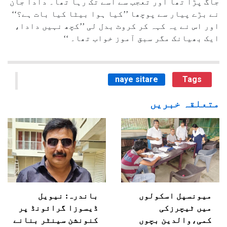
جاگ پڑا تھا اور تعجب سے اُسے تک رہا تھا۔ دادا جان
نے بڑے پیار سے پوچھا ’’کیا ہوا بیٹا کیا بات ہے؟‘‘
اور اس نے یہ کہہ کر کروٹ بدل لی ’’کچھ نہیں دادا،
ایک بھیانک مگر سبق آموز خواب تھا۔ ‘‘
naye sitare
Tags
متعلقہ خبریں
میونسپل اسکولوں
باندرہ: نیویل
میں ٹیچرزکی
ڈیسوزا گرائونڈ پر
کمی،والدین بچوں
کنونشن سینٹر بنانے