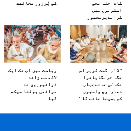
کاداخلہ نجی
کی پُرزور مخالفت
اسکولوں میں
کرانےپرمجبور
’’۱۵؍اگست کوہر اس
ریاست میں اب تک ایک
جگہ ترنگایاترا
لاکھ سے زائد
نکالی جائےجہاں
ڈرائیوروں نے
دھاراوی واسیوں
مراٹھی بولنا سیکھ
کوبھیجا جائے گا‘‘
لیا