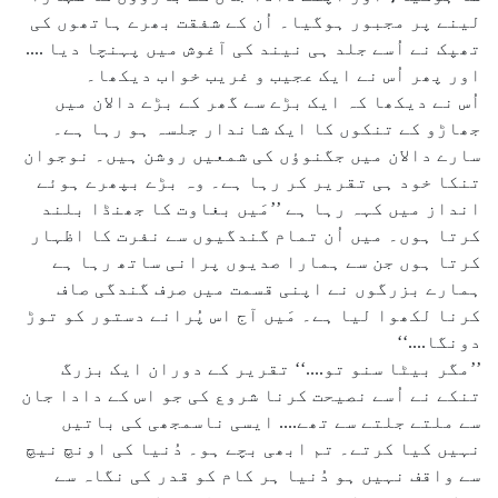
لینے پر مجبور ہوگیا۔ اُن کے شفقت بھرے ہاتھوں کی
تھپک نے اُسے جلد ہی نیند کی آغوش میں پہنچا دیا ....
اور پھر اُس نے ایک عجیب و غریب خواب دیکھا۔
اُس نے دیکھا کہ ایک بڑے سے گھر کے بڑے دالان میں
جھاڑو کے تنکوں کا ایک شاندار جلسہ ہو رہا ہے۔
سارے دالان میں جگنوؤں کی شمعیں روشن ہیں۔ نوجوان
تنکا خود ہی تقریر کر رہا ہے۔ وہ بڑے بپھرے ہوئے
انداز میں کہہ رہا ہے ’’مَیں بغاوت کا جھنڈا بلند
کرتا ہوں۔ میں اُن تمام گندگیوں سے نفرت کا اظہار
کرتا ہوں جن سے ہمارا صدیوں پرانی ساتھ رہا ہے
ہمارے بزرگوں نے اپنی قسمت میں صرف گندگی صاف
کرنا لکھوا لیا ہے۔ مَیں آج اس پُرانے دستور کو توڑ
دونگا....‘‘
’’مگر بیٹا سنو تو....‘‘ تقریر کے دوران ایک بزرگ
تنکے نے اُسے نصیحت کرنا شروع کی جو اس کے دادا جان
سے ملتے جلتے سے تھے.... ایسی ناسمجھی کی باتیں
نہیں کیا کرتے۔ تم ابھی بچے ہو۔ دُنیا کی اونچ نیچ
سے واقف نہیں ہو دُنیا ہر کام کو قدر کی نگاہ سے