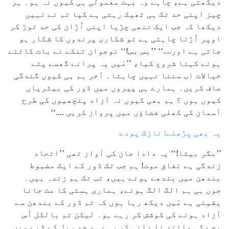
دیکھتی ہے، چاہے وہ بہت معمولی ہی کیوں نہ ہو۔ ہر
چیز اپنی حد تک ہی ٹھیک رہتی ہے کیا تم نے نہیں
دیکھا کہ جب ایک ننھی چڑیا اپنی اُڑان کی حد توڑ کر
اوپر اُڑنا چاہتی ہے تو شکاری پرندوں کا شکار ہو
جاتی ہے اور....‘‘ ’’بس بس!‘‘ نوجوان تنکے نے بات کاٹتے
ہوئے کہنا شروع کیا، ’’مَیں یہ پرانے گھسے پٹے
خیالات اب سننا نہیں چاہتا۔ آخر ہم ہی کیوں گندگی
صاف کریں۔ ہمارے ہی پیروں میں ڈور کی بیٹریاں
کیوں ہوں ؟ ہم بھی کیوں نہ آزاد پنچھیوں کی طرح
آسمان کی کھلی فضاؤں میں پرواز کریں ....‘‘
یہ بھی پڑھئے: نازک پودے
’’مگر بیٹا!‘‘ یہ دادا جان کی آواز تھی ’’اتحاد
زندگی ہے نفاق موت! ہم جب تک ڈور کے ایک مضبوط
بندھن میں بندھے ہوئے ہیں، تب تک ہم زندہ ہیں۔
جوں ہی ہم الگ الگ ہوئے، ہماری ہستی کا مٹ جانا
یقینی ہے مَیں دیکھ رہا ہوں کہ تم ڈور کے بندھن سے
آزاد ہونے کی کوشش کر رہے ہو۔ لیکن تم بالکل اُس
بچے کی مانند نا دانی کر رہے ہو جو ریل کے ڈبے میں