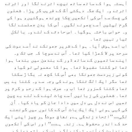
آہستہ ہوا کے ساتھ ساتھ نیچے اترنے لگا اور اترتے
اترتے وہ ایک جگہ دہکتی آگ کے قریب گر پڑا۔ شعلوں
کی چمک سے اُس کی آنکھیں چکا چوندھ ہوگئیں، ہوا کی
گرم لپٹیں اُسے چھونے لگیں۔ اُس کا بدن جھلسنے لگا
وہ حواس باختہ ہوگیا۔ اس حادثے کے لئے وہ بالکل
تیار نہیں تھا۔
اب اسے ہوش آیا۔ ہوا کے شریر جھونکے نے اُسے موت کی
سرحد پر لا کھڑا کیا تھا۔ اُس نے سوچا کہ جب تک وہ
اپنے ساتھیوں کے ساتھ ڈور کے بندھن میں بندھا ہوا
تھا تو کتنا مضبوط تھا۔ ہوا کا معمولی تو کیا،
کوئی زبردست جھونکا بھی اُس کا کچھ نہ بگاڑ سکتا
تھا مگر ایک الگ تنکا ہونے کی وجہ سے وہ کتنا بے بس
تھا، کتنا کمزور تھا اب وہ صرف ہوا کے رحم و کرم پر
تھا۔ شعلوں کی زبانیں اُسے چاٹ لینے کے لئے بے چین
تھیں اس نے دل ہی دل میں دادا جان کو یاد کیا۔ اُن
کی کہی ہوئی ایک ایک بات اُس کے کانوں میں گونجنے
لگی.... ’’اتحاد زندگی ہے، نفاق موت! ہر چیز اپنی ایک
حد کے اندر محفوظ ہے۔ زندہ ہے....‘‘ اور اس کی آنکھوں
سے ندامت کے آنسو ٹپکنے لگے۔ اس کے ہاتھ دعا کے