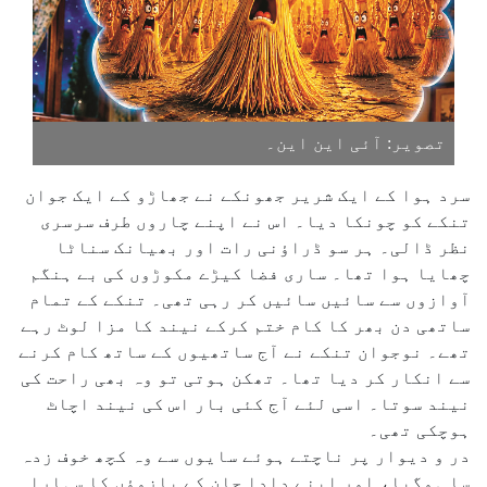
تصویر: آئی این این۔
سرد ہوا کے ایک شریر جھونکے نے جھاڑو کے ایک جوان
تنکے کو چونکا دیا۔ اس نے اپنے چاروں طرف سرسری
نظر ڈالی۔ ہر سو ڈراؤنی رات اور بھیانک سناٹا
چھایا ہوا تھا۔ ساری فضا کیڑے مکوڑوں کی بے ہنگم
آوازوں سے سائیں سائیں کر رہی تھی۔ تنکے کے تمام
ساتھی دن بھر کا کام ختم کرکے نیند کا مزا لوٹ رہے
تھے۔ نوجوان تنکے نے آج ساتھیوں کے ساتھ کام کرنے
سے انکار کر دیا تھا۔ تھکن ہوتی تو وہ بھی راحت کی
نیند سوتا۔ اسی لئے آج کئی بار اس کی نیند اچاٹ
ہوچکی تھی۔
در و دیوار پر ناچتے ہوئے سایوں سے وہ کچھ خوف زدہ
سا ہوگیا، اور اپنے دادا جان کے بازوؤں کا سہارا