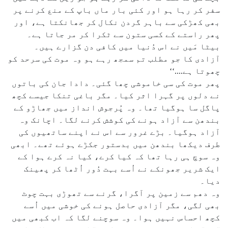
سفر کر رہا ہو اور کئی بار ماں باپ کے منع کرنے پر
بھی کھڑکی سے باہر گردن نکال کر جھانکتا ہے، اور
پھر راستے کے کسی ستون سے ٹکرا کر مر جاتا ہے۔
بیٹا مَیں نے اس دُنیا میں کافی دن گزارے ہیں۔
آزادی کا جو مطلب تم سمجھ رہے ہو وہ موت کی سرحد کو
چھوتا ہے....‘‘
پھر موت کی سی خاموشی چھا گئی۔ دادا جان کی باتوں
نے دلوں پر گہرا اثر کیا۔ مگر باغی تنکا جیسے کچھ
پاگل سا ہوگیا تھا۔ وہ پُرجوش انداز میں جھاڑو کے
بندھن سے آزاد ہونے کی کوشش کرنے لگا۔ اچانک وہ
آزاد ہوگیا۔ بڑے غرور سے اس نے اپنے ساتھیوں کی
طرف دیکھا بندھن میں بدستور جکڑے ہوئے تھے۔ ابھی
وہ سوچ ہی رہا تھا کہ کیا کرے، کیا نہ کرے ہوا کے
ایک شریر جھونکے نے اُسے بہت دُور اُٹھا کر پھینک
دیا۔
وہ دھم سے زمین پر آگرا، گرنے سے تھوڑی بہت چوٹ
بھی لگی، مگر آزادی حاصل ہونے کی خوشی میں اُسے
کچھ احساس نہیں ہوا۔ وہ سوچنے لگا کہ اب کبھی میں