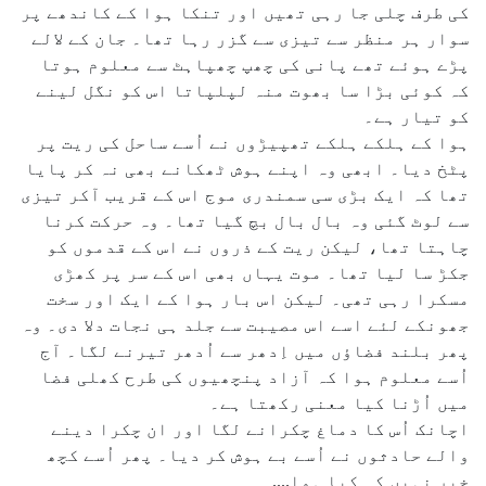
کی طرف چلی جا رہی تھیں اور تنکا ہوا کے کاندھے پر
سوار ہر منظر سے تیزی سے گزر رہا تھا۔ جان کے لالے
پڑے ہوئے تھے پانی کی چھپ چھپاہٹ سے معلوم ہوتا
کہ کوئی بڑا سا بھوت منہ لپلپاتا اس کو نگل لینے
کو تیار ہے۔
ہوا کے ہلکے ہلکے تھپیڑوں نے اُسے ساحل کی ریت پر
پٹخ دیا۔ ابھی وہ اپنے ہوش ٹھکانے بھی نہ کر پایا
تھا کہ ایک بڑی سی سمندری موج اس کے قریب آکر تیزی
سے لوٹ گئی وہ بال بال بچ گیا تھا۔ وہ حرکت کرنا
چاہتا تھا، لیکن ریت کے ذروں نے اس کے قدموں کو
جکڑ سا لیا تھا۔ موت یہاں بھی اس کے سر پر کھڑی
مسکرا رہی تھی۔ لیکن اس بار ہوا کے ایک اور سخت
جھونکے لئے اسے اس مصیبت سے جلد ہی نجات دلا دی۔ وہ
پھر بلند فضاؤں میں اِدھر سے اُدھر تیرنے لگا۔ آج
اُسے معلوم ہوا کہ آزاد پنچھیوں کی طرح کھلی فضا
میں اُڑنا کیا معنی رکھتا ہے۔
اچانک اُس کا دماغ چکرانے لگا اور ان چکرا دینے
والے حادثوں نے اُسے بے ہوش کر دیا۔ پھر اُسے کچھ
خبر نہیں کہ کیا ہوا....