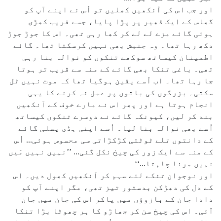
اور جب اس کی آنکھیں کھلیں تو اُس نے اپنے آپ کو
گھاس کے ایک ڈھیر پر پڑا پایا، جسے قریب کھڑی
ہوئی گائے مزے لے لے کر کھا رہی تھی۔ اس کا جوڑ جوڑ
دکھ رہا تھا۔ وہ جنبش بھی نہیں کرسکتا تھا۔ گائے
اطمینان کیساتھ سوکھے تنکوں کو نوالہ بنا رہی
تھی۔ باغی تنکا بھی گائے کے منہ سے قریب تر ہوتا
جا رہا تھا۔ اب اُسے یقین ہوگیا تھا کہ موت نہیں ٹل
سکتی۔ بزرگوں کی باتوں پر عمل نہ کرنے کا یہی
انجام ہوتا ہے اور پھر اس نے مارے خوف کے آنکھیں
بند کر لیں، کیونکہ گائے نے دوسرے تنکوں کیساتھ
اُسے بھی نوالہ بنا لیا۔ اُسے اپنی ہڈی پسلی گائے
کے دانتوں تلے ٹوٹتی کڑکڑاتی سی محسوس ہوئی... اُس
کے منہ سے ایک زور کی چیخ نکل گئی... ’’نہیں نہیں مَیں
نہیں مرنا چاہتا...‘‘
اور نوجوان تنکے لئے سہم کر آنکھیں کھول دیں۔ اس
کے دل کی دھڑکن بدستور تیز تھی، مگر اپنے آپ کو
دادا جان کے بازوؤں میں پاکر اس کی جان میں جان
آئی۔ اس کی چیخ سن کر جھاڑو کا ہر چھوٹا بڑا تنکا