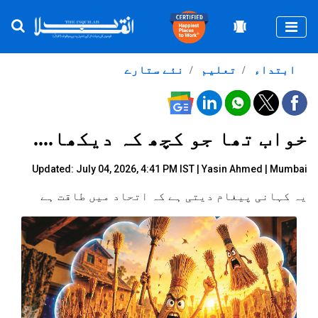
Togg
ابتداء
تعلیم
نئے ستارے
خواب تھا جو کچھ کہ دیکھا....
Updated: July 04, 2026, 4:41 PM IST |
Yasin Ahmed
| Mumbai
یہ کہانی پیغام دیتی ہے کہ اتحاد میں طاقت ہے