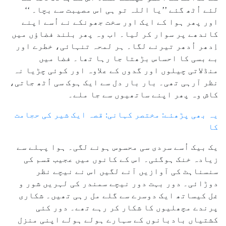
لئے اُٹھ گئے ’’یا اللہ تو ہی اس مصیبت سے بچا۔ ‘‘
اور پھر ہوا کے ایک اور سخت جھونکے نے اُسے اپنے
کاندھے پر سوار کر لیا۔ اب وہ پھر بلند فضاؤں میں
اِدھر اُدھر تیرنے لگا۔ ہر لمحہ تنہائی، خطرے اور
بے بسی کا احساس بڑھتا جا رہا تھا۔ فضا میں
منڈلاتی چیلوں اور گدوں کے علاوہ اور کوئی چڑیا نہ
نظر آرہی تھی۔ بار بار دل سے ایک ہوک سی اُٹھ جاتی،
کاش وہ پھر اپنے ساتھیوں سے جا ملے۔
یہ بھی پڑھئے: مختصر کہانی: قصہ ایک شیر کی حجامت
کا
یک بیک اُسے سردی سی محسوس ہونے لگی۔ ہوا پہلے سے
زیادہ خنک ہوگئی۔ اس کے کانوں میں عجیب قسم کی
سنسناہٹ کی آوازیں آنے لگیں اس نے نیچے نظر
دوڑائی۔ دور بہت دور نیچے سمندر کی لہریں شور و
غل کیساتھ ایک دوسرے سے گلے مل رہی تھیں۔ شکاری
پرندے مچھلیوں کا شکار کر رہے تھے۔ دور کئی
کشتیاں بادبانوں کے سہارے ہولے ہولے اپنی منزل