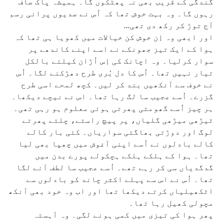
گندگی کے قریب بھی نہ پھٹکوں گا۔ ہمیشہ پاک صاف
رہوں گا۔ وہ بہت خوش تھا کہ اُس نے صدیوں پرانی رسم
آج توڑ کر رکھ دی تھی...
اور ابھی وہ اِن خوش کن خیالات میں کھویا ہی تھا کہ
ہوا کے ایک تیز جھونکے نے اسے اپنے کاندھے پر
سوار کرلیا۔ وہ اچانک کی اِس اُڑان کیلئے بالکل
تیار نہیں تھا۔ اُس کا دل بُری طرح دھڑکنے لگا۔ اُس
نے خوف سے آنکھیں بند کر لیں۔ کچھ لمحے اسی طرح
گزرے۔ اُسے عجیب سا لگ رہا تھا۔ اس نے نیچے دیکھا۔
ہر چیز اُسے گھومتی پھرتی ہوئی معلوم ہو رہی تھی۔
ٹیڑھی میڑھی گلیاں، پر پیچ راستے، چلتے پھرتے
لوگ اور دوڑتی بھاگتی سواریاں۔ کئی بار کالے
کالے بادلوں نے اُسے اپنی آغوش میں چھپا بھی لیا
تھا۔ ہوا کے ہلکے ہلکے ہچکولے پورے بدن میں
گدگدیاں سی کر رہے تھے۔ اُسے عجیب سا لطف آنے لگا
تھا۔ اُس نے اس سے پہلے اکثر چاند کو بادلوں سے
اٹکھیلیاں کرتے دیکھا تھا اور اب وہ خود بھی آنکھ
مچولی کھیل رہا تھا۔
پھر ہوا کی تیزی میں کمی ہونے لگی۔ وہ آہستہ