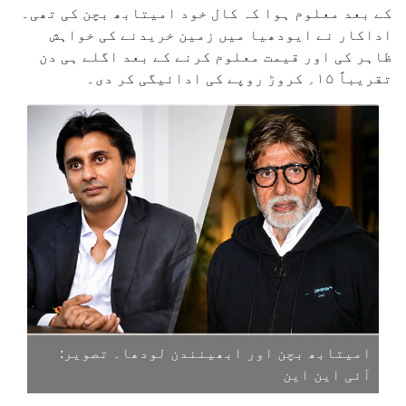
کے بعد معلوم ہوا کہ کال خود امیتابھ بچن کی تھی۔
اداکار نے ایودھیا میں زمین خریدنے کی خواہش
ظاہر کی اور قیمت معلوم کرنے کے بعد اگلے ہی دن
تقریباً ۱۵؍ کروڑ روپے کی ادائیگی کر دی۔
امیتابھ بچن اور ابھینندن لودھا۔ تصویر:
آئی این این