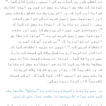
نے لفظی طور پر کھڑے ہو کر انہیں ریٹرن کال کیا۔‘‘
لودھا کے مطابق امیتابھ بچن نے فون پر اپنا تعارف
کرایا اور کہا کہ وہ اتر پردیش سے تعلق رکھتے ہیں
اور ایودھیا میں زمین خریدنے کی خواہش رکھتے
ہیں۔ انہوں نے بتایا کہ امیتابھ بچن نے کہا کہ
’’ابھینندن جی، میں اتر پردیش کا ہوں اور مجھے
ایودھیا میں زمین خریدنی ہے۔‘‘ لودھا کے مطابق
انہوں نے جواب دیا کہ ’’ہم ضرور آپ کے لیے یہ
انتظام کریں گے۔‘‘ انہوں نے مزید انکشاف کیا کہ
اداکار نے خریداری سے قبل پلاٹ کی قیمت کے بارے
میں دریافت کیا۔ لودھا نے پہلے قیمت بتانے میں
ہچکچاہٹ ظاہر کی، تاہم جب امیتابھ بچن نے بتایا
کہ وہ تقریباً ۱۵؍ ہزار مربع فٹ کا پلاٹ خریدنا
چاہتے ہیں تو انہیں آگاہ کیا گیا کہ اس کی قیمت
تقریباً ۱۵؍ کروڑ روپے ہوگی۔
یہ بھی پڑھئے: دلجیت دوسانجھ نے ’’ستلج‘‘ بلامعاوضہ
کی، فلم عوام تک پہنچانا مقصد تھا: ہنی ٹریہن
لودھا کے مطابق، اگلے ہی دن امیتابھ بچن نے مکمل