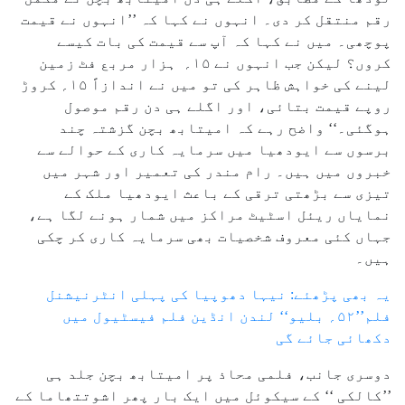
رقم منتقل کر دی۔ انہوں نے کہا کہ ’’انہوں نے قیمت
پوچھی۔ میں نے کہا کہ آپ سے قیمت کی بات کیسے
کروں؟ لیکن جب انہوں نے ۱۵؍ ہزار مربع فٹ زمین
لینے کی خواہش ظاہر کی تو میں نے اندازاً ۱۵؍ کروڑ
روپے قیمت بتائی، اور اگلے ہی دن رقم موصول
ہوگئی۔‘‘ واضح رہے کہ امیتابھ بچن گزشتہ چند
برسوں سے ایودھیا میں سرمایہ کاری کے حوالے سے
خبروں میں ہیں۔ رام مندر کی تعمیر اور شہر میں
تیزی سے بڑھتی ترقی کے باعث ایودھیا ملک کے
نمایاں ریئل اسٹیٹ مراکز میں شمار ہونے لگا ہے،
جہاں کئی معروف شخصیات بھی سرمایہ کاری کر چکی
ہیں۔
یہ بھی پڑھئے: نیہا دھوپیا کی پہلی انٹرنیشنل
فلم’’۵۲؍ بلیو‘‘ لندن انڈین فلم فیسٹیول میں
دکھائی جائے گی
دوسری جانب، فلمی محاذ پر امیتابھ بچن جلد ہی
’’کالکی ‘‘ کے سیکوئل میں ایک بار پھر اشوتتھاما کے