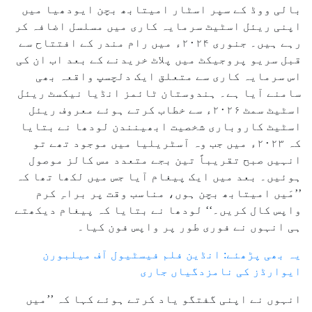
بالی ووڈ کے سپر اسٹار امیتابھ بچن ایودھیا میں
اپنی ریئل اسٹیٹ سرمایہ کاری میں مسلسل اضافہ کر
رہے ہیں۔ جنوری ۲۰۲۴ء میں رام مندر کے افتتاح سے
قبل سریو پروجیکٹ میں پلاٹ خریدنے کے بعد اب ان کی
اس سرمایہ کاری سے متعلق ایک دلچسپ واقعہ بھی
سامنے آیا ہے۔ ہندوستان ٹائمز انڈیا نیکسٹ ریئل
اسٹیٹ سمٹ ۲۰۲۶ء سے خطاب کرتے ہوئے معروف ریئل
اسٹیٹ کاروباری شخصیت ابھینندن لودھا نے بتایا
کہ ۲۰۲۳ء میں جب وہ آسٹریلیا میں موجود تھے تو
انہیں صبح تقریباً تین بجے متعدد مس کالز موصول
ہوئیں۔ بعد میں ایک پیغام آیا جس میں لکھا تھا کہ
’’مَیں امیتابھ بچن ہوں، مناسب وقت پر براہِ کرم
واپس کال کریں۔‘‘ لودھا نے بتایا کہ پیغام دیکھتے
ہی انہوں نے فوری طور پر واپس فون کیا۔
یہ بھی پڑھئے: انڈین فلم فیسٹیول آف میلبورن
ایوارڈز کی نامزدگیاں جاری
انہوں نے اپنی گفتگو یاد کرتے ہوئے کہا کہ ’’میں