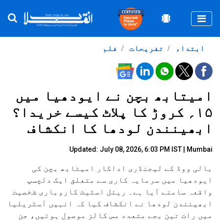
Togg
ابتداء
تفریحات
فلم
امیتابھ بچن نے ایودھیا میں
۱۵؍ کروڑ کا پلاٹ کیسے خریدا؟
ابھینندن لودھا کا انکشاف
Updated: July 08, 2026, 6:03 PM IST | Mumbai
بالی ووڈ کے لیجنڈری اداکار امیتابھ بچن کی
ایودھیا میں سرمایہ کاری سے متعلق ایک دلچسپ
واقعہ سامنے آیا ہے۔ ریئل اسٹیٹ کاروباری شخصیت
ابھینندن لودھا نے انکشاف کیا کہ انہیں آسٹریلیا
میں رات تین بجے متعدد مس کالز موصول ہوئیں، جن