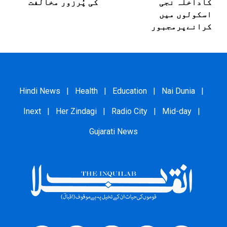
کاداخلہ نجی
کی پُرزور مخالفت
اسکولوں میں
کرانےپرمجبور
Hindi News
|
Health
|
Education
|
Nai Dunia
|
Inext
|
Her Zindagi
|
Radio City
|
Mid-day
|
Gujarati News