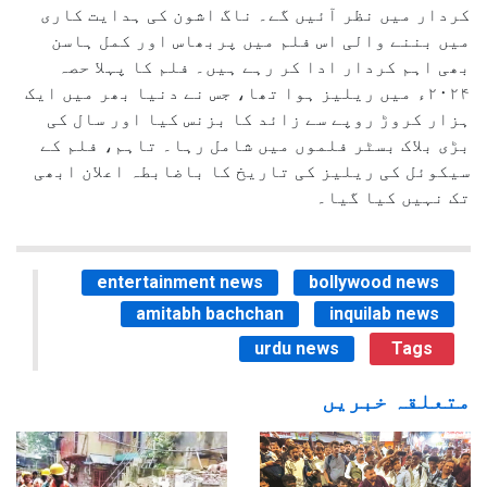
کردار میں نظر آئیں گے۔ ناگ اشون کی ہدایت کاری
میں بننے والی اس فلم میں پربھاس اور کمل ہاسن
بھی اہم کردار ادا کر رہے ہیں۔ فلم کا پہلا حصہ
۲۰۲۴ء میں ریلیز ہوا تھا، جس نے دنیا بھر میں ایک
ہزار کروڑ روپے سے زائد کا بزنس کیا اور سال کی
بڑی بلاک بسٹر فلموں میں شامل رہا۔ تاہم، فلم کے
سیکوئل کی ریلیز کی تاریخ کا باضابطہ اعلان ابھی
تک نہیں کیا گیا۔
entertainment news
bollywood news
amitabh bachchan
inquilab news
urdu news
Tags
متعلقہ خبریں