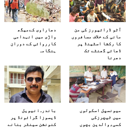
آٹو ڈرائیورز کی من
دھاراوی کےمیگھ
مانی کے خلاف مسافروں
واڑی میں انہدامی
کا رکشا اسٹینڈ پر
کارروائی کے دوران
ڈھائی گھنٹے تک
ہنگامہ
دھرنا
میونسپل اسکولوں
باندرہ: نیویل
میں ٹیچرزکی
ڈیسوزا گرائونڈ پر
کمی،والدین بچوں
کنونشن سینٹر بنانے