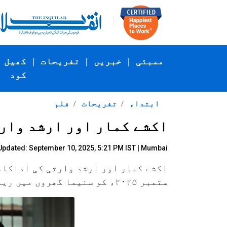
ممبئی
|
خبریں
|
تفریحات
|
کھیل
کود
ابتداء
تفریحات
فلم
اکشے کمار اور ارشد وارثی کی ’’جو
Updated: September 10, 2025, 5:21 PM IST | Mumbai
ستمبر ۲۰۲۵ء کو سنیما گھروں میں ریلیز ہوگی۔