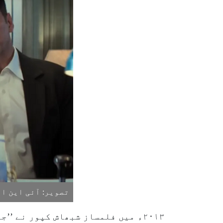
تصویر: آئی این ا
۲۰۱۳ء میں فلمساز شبھاش کپور نے ’