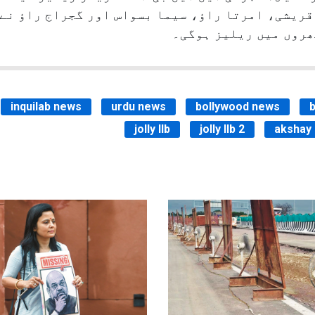
 قریشی، امرتا راؤ، سیما بسواس اور گجراج راؤ ن
inquilab news
urdu news
bollywood news
jolly llb
jolly llb 2
akshay