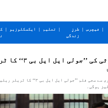
|
فیچرس
|
طرزِ
|
تعلیم
|
ایکسکلوزیو
|
ک
زندگی
ن
لی ایل ایل بی ۳‘‘ کا ٹریلر ریلیز