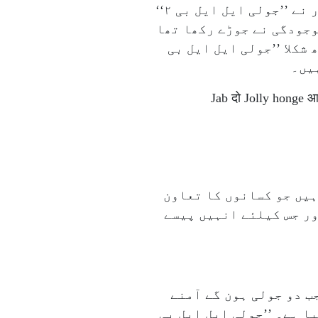
نبھائے تھے۔ اس فلم نے باکس آفس پر کم کاروبار کیا تھا۔ تاہم، چار سال بعد اکشے کمار نے ’’جولی ایل ایل بی ۲‘‘
وجودگی نے جوڑے رکھا تھا
ادا کیا تھا۔ تاہم، ۸؍ برسوں بعد شوربھ شکلا ’’جولی ایل ایل بی
Jab दो Jolly honge आ
ہیں جو کسانوں کا تعاون
کر رہے ہیں اور جس کیلئے انہیں پیسے
 ہے کہ ’’جب دو جولی ہون گے آمنے
ل ایل بی ۳ کا ٹریلر ریلیز کیا گیا ہے۔ ’’جولی ایل ایل بی