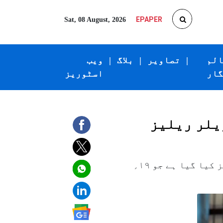
EPAPER
Sat, 08 August, 2026
الم
|
تصاویر
|
بلاگ
|
ویب
گار
اسٹوریز
اکشے کمار اور ارشد وارثی کی اداکاری سے سجی فلم ’’جولی ایل ایل بی ۳‘‘ کا ٹریلر ریلیز کیا گیا ہے جو ۱۹؍