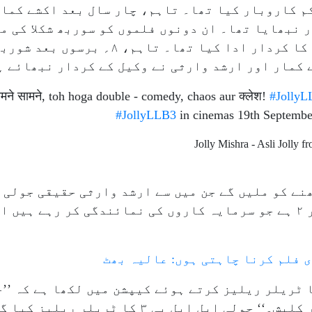
 نبھایا تھا۔ ان دونوں فلموں کو سوربھ شکلا کی م
جنہوں نے اس میں جج سندر لال ترپاٹھی کا کردار 
मने सामने, toh hoga double - comedy, chaos aur क्लेश!
#JollyL
#JollyLLB3
in cinemas 19th Septembe
کھنے کو ملیں گے جن میں سے ارشد وارثی حقیقی جولی 
کررہے ہیں جبکہ اکشے کمار جولی نمبر ۲ ہے جو سرمایہ کاروں کی نمائندگی 
ی فلم کرنا چاہتی ہوں: عالیہ بھٹ
کمار نے ’’جولی ایل ایل بی ۳‘‘ کا ٹریلر ریلیز کرتے ہوئے کیپشن میں لکھا
سامنے تو ہوگا ڈبل کامیڈی، چاؤز اور کلیش۔‘‘ جولی ای