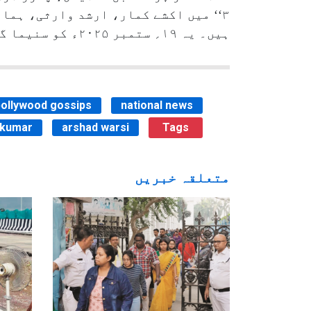
۳‘‘ میں اکشے کمار، ارشد وارثی، ہما
ہیں۔ یہ ۱۹؍ ستمبر ۲۰۲۵ء کو سنیما گھروں میں ریلیز ہوگی۔
bollywood gossips
national news
 kumar
arshad warsi
Tags
متعلقہ خبریں