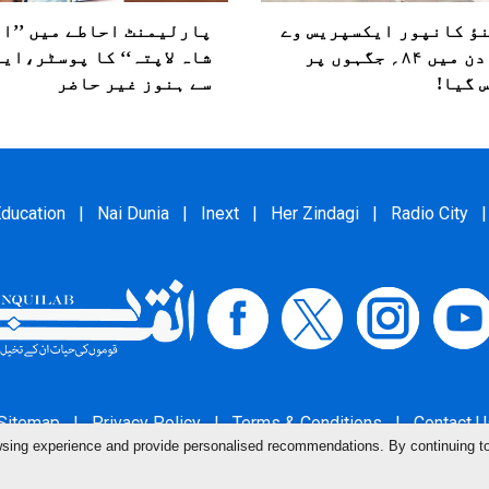
ؤ کانپور ایکسپریس وے
پارلیمنٹ احاطے میں ’’ا
۱۸؍ دن میں ۸۴؍ جگہوں پر
شاہ لاپتہ‘‘ کا پوسٹر،ای
 گیا!
سے ہنوز غیر حاضر
ducation
|
Nai Dunia
|
Inext
|
Her Zindagi
|
Radio City
|
Sitemap
|
Privacy Policy
|
Terms & Conditions
|
Contact U
owsing experience and provide personalised recommendations. By continuing t