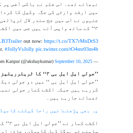
میں ارشد وارثی کی جگہ وکیل کا کردار
۳‘‘ کے ساتھ واپس آئے ہیں جس میں اکشے کمار اور ارشد وارثی نے وکیل کے کردار نبھائے ہیں۔
LB3Trailer
out now:
https://t.co/TX7rMnDtS3
r.
#JollyVsJolly
pic.twitter.com/tO4mr03m4h
September 10, 2025
— Jolly Mishra - Asli Jolly from Kanpur (@akshaykumar)
’’جولی ایل ایل بی ۳‘‘ کا ٹریلرریلیز
’’جولی ایل ایل بی ‘‘ میں دو جولی دی
تھمائے جارہے ہیں۔
یہ بھی پڑھئے: مَیں راحا کیلئے کامیڈ
اکشے 