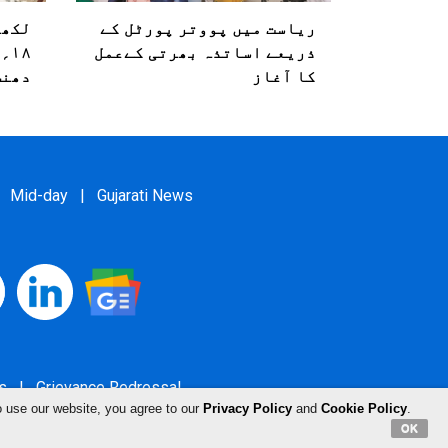
ریاست میں پووتر پورٹل کے
لکھن
ذریعے اساتذہ بھرتی کےعمل
کا آغاز
دھنس
Mid-day
|
Gujarati News
s
|
Grievance Redressal
o use our website, you agree to our
Privacy Policy
and
Cookie Policy
.
OK