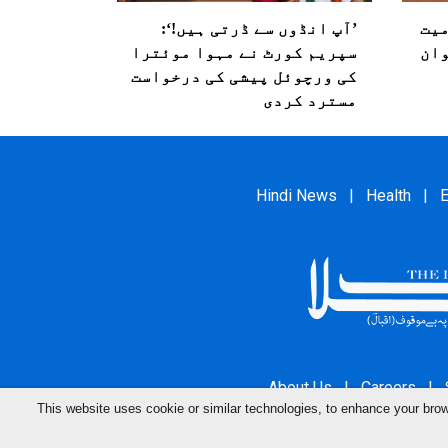
میت
’آپ انڈوں سے ڈرتی ہیں!‘:
وان
سپریم کورٹ نے مہوا موئترا
کی ورچوئل پیشی کی درخواست
مسترد کردی
Hindi News
|
Health
|
E
About Us
|
Careers
|
This website uses cookie or similar technologies, to enhance your br