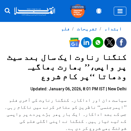
Togg
ابتداء
تفریحات
فلم
کنگنا رناوت ایک سال بعد سیٹ
پر واپس،’’ بھارت بھاگیہ
ودھاتا ‘‘پر کام شروع
Updated: January 06, 2026, 8:01 PM IST | New Delhi
سیاست دان اور اداکارہ کنگنا رناوت کی آخری فلم
’’ایمرجنسی‘‘ ناظرین کو متاثر کرنے میں ناکام رہی۔
جس کے بعد اداکارہ ایک بار پھر بڑے پردے پر واپسی
کے لیے تیار ہیں۔ کنگنا نے اپنی اگلی فلم کی
شوٹنگ بھی شروع کر دی ہے۔