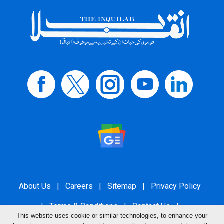
About Us
|
Careers
|
Sitemap
|
Privacy Policy
|
Terms & Conditions
|
Contact Us
|
This website uses cookie or similar technologies, to enhance your