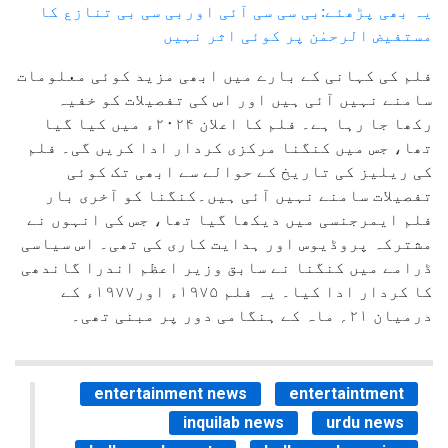
یہ بھی پڑھئے:بی سی سی آئی اوربی سی بی تنازع کا
مستفیض الرحمٰن پر کوئی اثر نہیں
فلم کی کہانی کے بارے میں ابھی مزید کوئی معلومات
سامنے نہیں آئی ہیں اور اس کی تفصیلات کو خفیہ
رکھا جا رہا ہے۔ فلم کا اعلان ۲۰۲۴ء میں کیا گیا
تھا، جس میں کنگنا مرکزی کردار ادا کریں گی۔ فلم
کی ریلیز کی تاریخ کے حوالے سے ابھی تک کوئی
تفصیلات سامنے نہیں آئی ہیں۔کنگنا کو آخری بار
فلم ایمرجنسی میں دیکھا گیا تھا، جس کی انہوں نے
مشترکہ پروڈیوس اور ہدایت کاری کی تھی۔ اس سیاسی
ڈرامے میں کنگنا نے سابق وزیر اعظم اندرا گاندھی
کا کردار ادا کیا۔ یہ فلم ۱۹۷۵ء اور۱۹۷۷ء کے
درمیان ۲۱؍ ماہ کے ہنگامی دور پر مبنی تھی۔
entertainment news
entertaintment
inquilab news
urdu news