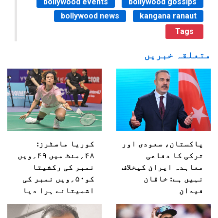
bollywood events
bollywood gossips
bollywood news
kangana ranaut
Tags
متعلقہ خبریں
پاکستان، سعودی اور
کوریا ماسٹرز:
ترکی کا دفاعی
۴۸؍منٹ میں ۴۹؍ویں
معاہدہ ایران کیخلاف
نمبر کی رکشیتا
نہیں ہے: خاقان
کو۵۰؍ویں نمبر کی
فیدان
اشمیتانے ہرا دیا