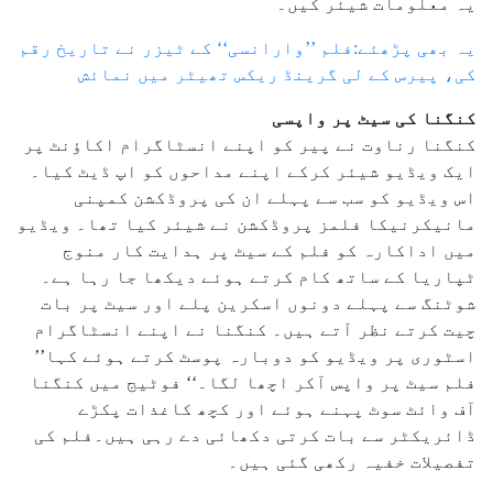
یہ معلومات شیئر کیں۔
یہ بھی پڑھئے:فلم ’’وارانسی‘‘ کے ٹیزر نے تاریخ رقم
کی، پیرس کے لی گرینڈ ریکس تھیٹر میں نمائش
کنگنا کی سیٹ پر واپسی
کنگنا رناوت نے پیر کو اپنے انسٹاگرام اکاؤنٹ پر
ایک ویڈیو شیئر کرکے اپنے مداحوں کو اپ ڈیٹ کیا۔
اس ویڈیو کو سب سے پہلے ان کی پروڈکشن کمپنی
مانیکرنیکا فلمز پروڈکشن نے شیئر کیا تھا۔ ویڈیو
میں اداکارہ کو فلم کے سیٹ پر ہدایت کار منوج
ٹپاریا کے ساتھ کام کرتے ہوئے دیکھا جا رہا ہے۔
شوٹنگ سے پہلے دونوں اسکرین پلے اور سیٹ پر بات
چیت کرتے نظر آتے ہیں۔ کنگنا نے اپنے انسٹاگرام
اسٹوری پر ویڈیو کو دوبارہ پوسٹ کرتے ہوئے کہا’’
فلم سیٹ پر واپس آکر اچھا لگا۔‘‘ فوٹیج میں کنگنا
آف وائٹ سوٹ پہنے ہوئے اور کچھ کاغذات پکڑے
ڈائریکٹر سے بات کرتی دکھائی دے رہی ہیں۔فلم کی
تفصیلات خفیہ رکھی گئی ہیں۔