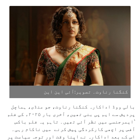
کنگنا رناوت۔ تصویر:آئی این این
بالی ووڈ اداکارہ کنگنا رناوت، جو منڈی، ہماچل
پردیش سے ایم پی بنی تھیں، آخری بار ۲۰۲۵ء کی فلم
`ایمرجنسی میں نظر آئی تھیں۔ تاہم یہ فلم باکس
آفس پر اچھی کارکردگی پیش کرنے میں ناکام رہی۔
اس کے بعد اداکارہ نے اپنا وقت اور توجہ سیاست پر