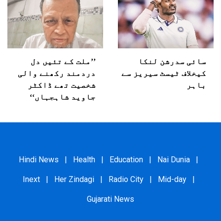
سائی سدرشن لنکا
’’ملت کے تئیں دل
کیخلاف ٹیسٹ سیریز سے
دردمند رکھنے والی
باہر
شخصیت تھے ڈاکٹر
جاوید شاہجہاں‘‘
Hindi News
|
Health
|
Education
|
Nai Dunia
|
Inext
|
Her Zindagi
|
Radio City
|
Mid-day
|
Gujarati News