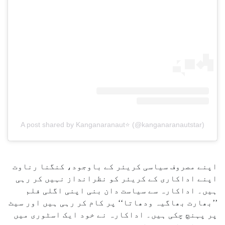
A post shared by Kanganaranaut⭐️ (@kanganaranautstar)
اپنے مصروف سیاسی کریئر کے باوجود، کنگنا رناوت
اپنے اداکاری کے کریئر کو نظرانداز نہیں کر رہی
ہیں۔ اداکارہ سے سیاست دان بنی اپنی اگلی فلم
’’بھارت بھاگیہ ودھاتا‘‘ پر کام کر رہی ہیں اور سیٹ
پر پہنچ چکی ہیں۔ اداکارہ نے خود ایک اسٹوری میں