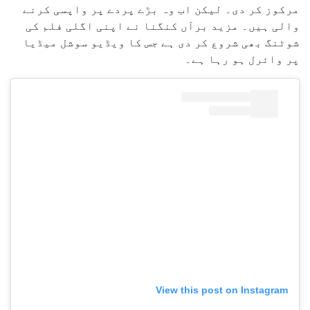
مرکوز کر دی۔ لیکن اب وہ بڑے پردے پر واپسی کرنے
والی ہیں۔ مزید برآں کنگنا نے اپنی اگلی فلم کی
شوٹنگ بھی شروع کر دی ہے جس کا ویڈیو سوشل میڈیا
پر وائرل ہو رہا ہے۔
View this post on Instagram