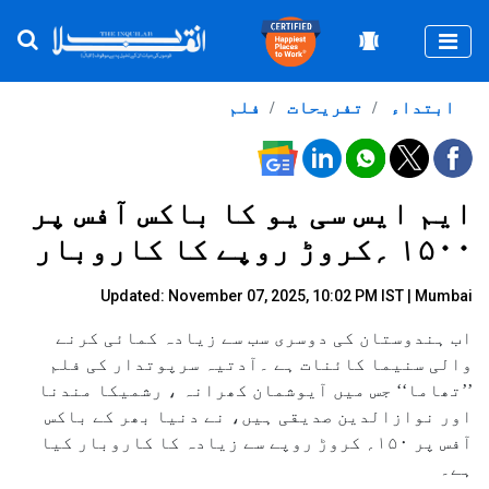
Togg
ابتداء
تفریحات
فلم
ایم ایس سی یو کا باکس آفس پر
۱۵۰۰ ؍کروڑ روپے کا کاروبار
Updated: November 07, 2025, 10:02 PM IST | Mumbai
اب ہندوستان کی دوسری سب سے زیادہ کمائی کرنے
والی سنیما کائنات ہے ۔آدتیہ سرپوتدار کی فلم
’’تھاما‘‘ جس میں آیوشمان کھرانہ ، رشمیکا مندنا
اور نوازالدین صدیقی ہیں، نے دنیا بھر کے باکس
آفس پر ۱۵۰؍ کروڑ روپے سے زیادہ کا کاروبار کیا
ہے۔