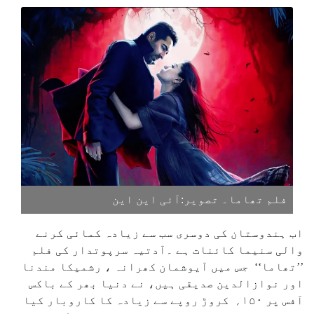
فلم تھاما۔ تصویر:آئی این این
اب ہندوستان کی دوسری سب سے زیادہ کمائی کرنے
والی سنیما کائنات ہے ۔آدتیہ سرپوتدار کی فلم
’’تھاما‘‘ جس میں آیوشمان کھرانہ ، رشمیکا مندنا
اور نوازالدین صدیقی ہیں، نے دنیا بھر کے باکس
آفس پر ۱۵۰؍ کروڑ روپے سے زیادہ کا کاروبار کیا