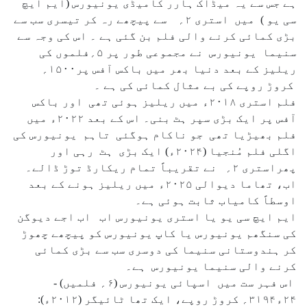
ہے جس سے یہ میڈاک ہارر کامیڈی یونیورس (ایم ایچ
سی یو ) میں استری ۲؍ سے پیچھے رہ کر تیسری سب سے
بڑی کمائی کرنے والی فلم بن گئی ہے ۔ اس کی وجہ سے
سنیما یونیورس نے مجموعی طور پر ۵؍فلموں کی
ریلیز کے بعد دنیا بھر میں باکس آفس پر۱۵۰۰؍
کروڑ روپے کی بے مثال کمائی کی ہے ۔
فلم استری ۲۰۱۸ء میں ریلیز ہوئی تھی اور باکس
آفس پر ایک بڑی سپر ہٹ بنی۔ اس کے بعد ۲۰۲۲ء میں
فلم بھیڑیا تھی جو ناکام ہوگئی تاہم یونیورس کی
اگلی فلم مُنجیا (۲۰۲۴ء) ایک بڑی ہٹ رہی اور
پھراستری ۲؍ نے تقریباً تمام ریکارڈ توڑ ڈالے۔
اب، تھاما دیوالی ۲۰۲۵ء میں ریلیز ہونے کے بعد
اوسطاً کامیاب ثابت ہوئی ہے۔
ایم ایچ سی یو یا استری یونیورس اب اب اجے دیوگن
کی سنگھم یونیورس یا کاپ یونیورس کو پیچھے چھوڑ
کر ہندوستانی سنیما کی دوسری سب سے بڑی کمائی
کرنے والی سنیما یونیورس ہے۔
اس فہر ست میں اسپائی یونیورس (۶؍ فلمیں) -
۲۴ء۳۱۹۴؍ کروڑ روپے، ایک تھا ٹائیگر (۲۰۱۲ء):