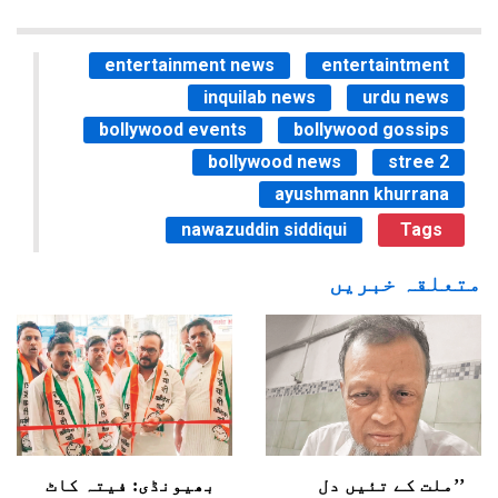
entertainment news
entertaintment
inquilab news
urdu news
bollywood events
bollywood gossips
bollywood news
stree 2
ayushmann khurrana
nawazuddin siddiqui
Tags
متعلقہ خبریں
’’ملت کے تئیں دل
بھیونڈی: فیتہ کاٹ