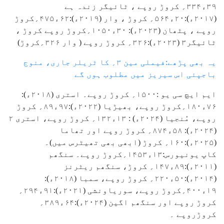
۳۹ء۳۳۴؍ کروڑ روپے ، ٹائیگر زندہ ہے
(۲۰۱۷ء):۲۰ء۵۶۴؍ کروڑ ، وار (۲۰۱۹ء):۶۲ء۴۷۵؍کروڑ
روپے ، پٹھان (۲۰۲۳ء): ۳۰ء۱۰۵۰؍کروڑ روپے کروڑ ،
ٹائیگر۳ (۲۰۲۳ء):۳۲۶؍ کروڑ روپے ( وار ۳۲۶؍کروڑ)
یہ بھی پڑھے:فیملی مین ۳؍ کا ٹریلر جاری، منوج
باجپئی اس سیریز میں مطلوب ہوں گے
ایم ایچ سی یو :۱۵۰۰؍ کروڑ روپے۔ استری (۲۰۱۸ء):
۷۶ء۱۸۰؍کروڑ روپے، بھیڑیا (۲۰۲۲ء):۹۷ء۸۹؍ کروڑ
روپے، مُنجیا (۲۰۲۴ء) : ۱۳ء۱۳۲؍ کروڑ روپے، استری ۲
(۲۰۲۴ء): ۵۸ء۸۷۴؍ کروڑ روپے اور تھاما
(۲۰۲۵ء):۱۶۰؍ کروڑ (ابھی بھی تھیٹرس میں)۔
کاپ یونیورس:۱۳ء۱۴۵۳؍کروڑ روپے۔ سنگھم
(۲۰۱۱ء):۸۹ء۱۴۷؍ کروڑ، سنگھم ریٹرنز
(۲۰۱۴ء):۵۰ء۲۲۰؍ کروڑ روپے، سمبا (۲۰۱۸ء):
۱۹ء۴۰۰؍کروڑ روپے، سوریاونشی (۲۰۲۱ء):۹۱ء۲۹۴؍
کروڑ روپے اور سنگھم اگین (۲۰۲۴ء):۶۴ء۳۸۹؍
کروڑروپے ۔