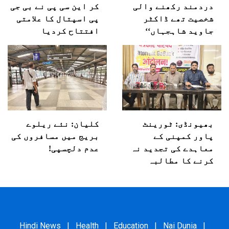
دردمند رکھنے والی
کر این سی پی نے بی جی
شخصیت تھے ڈاکٹر
پی اسپتال کا علامتی
جاوید شاہجہاں‘‘
افتتاح کردیا
بھیونڈی: ٹورینٹ
کلیان: نئے ریلوے
پاور کمپنی کے
بریج میں مسافروں کی
معاہدے کی تجدید نہ
عدم دلچسپی!
کرنے کا مطالبہ
Hindi News
|
Health
|
Education
|
Nai Dunia
|