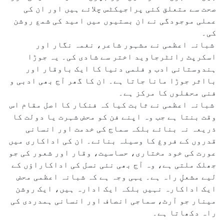
صحت سے متعلق کئی پراجیکٹس چلائے ہیں اور ان کی
عملی موجودگی نے ان بستیوں میں امید کی شمع روشن
کی۔
شبانہ اعظمی نے مشہور شاعر، نغمہ نگار اور
اسکرپٹ رائٹرجاوید اختر سے شادی کی۔ یہ جوڑا
ہندوستانی ادب و فلمی دنیا کا ایک باوقار اور
بااثر جوڑا مانا جاتا ہے۔ ان کا گھر آج بھی ادبی و
فنی محفلوں کا مرکز ہے۔
شبانہ اعظمی نے ثابت کیا کہ فنکار کا اصل مقام اس
وقت بنتا ہے جب وہ اپنے فن کو محض شہرت یا دولت کا
ذریعہ نہ بنائے بلکہ سماج کی خدمت اور انسانی
قدروں کے فروغ کا وسیلہ بنائے۔ ان کی اداکاری میں
عورت کی خود مختاری، حساسیت، وقار اور شعور کی جو
جھلک ملتی ہے، وہ آج بھی نئی نسل کی اداکاراؤں کے
لیے مشعلِ راہ ہے۔ یہی وجہ ہے کہ شبانہ اعظمی محض
ایک اداکارہ نہیں بلکہ ایک ادارہ ہیں، ایک روشن
مینار جو آرٹ، سماجی انصاف اور انسانی ہمدردی کی
راہ دکھاتا ہے۔