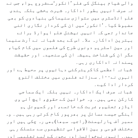
والی شیام بینگل کی فلم ’انکور‘سےشروع ہوا، جس نے
نہ صرف انہیں بطور اداکارہ شہرت بخشی بلکہ ہندی
فلم انڈسٹری میں متوازی سنیماکی بنیادوں کو بھی
مضبوط کیا۔ ’انکور‘میں ان کی کردار نگاری اتنی
جاندار تھی کہ انہیں نیشنل فلم ایوارڈ برائے
بہترین اداکارہ ملا۔ اس کے بعد شبانہ نے آرٹ سنیما
اور مین اسٹریم دونوں طرح کی فلموں میں کام کیا،
مگر ان کی شناخت ہمیشہ ان کی سنجیدہ اور حقیقت
پسندانہ اداکاری رہی۔
شبانہ اعظمی کاکریئرکئی دہائیوں پر محیط ہے اور
انہوں نے۱۰۰؍ سےزائد فلموں میں مختلف النوع
کردار ادا کیے۔
شبانہ صرف ایک اداکارہ نہیں بلکہ ایک سماجی
کارکن بھی ہیں۔ وہ خواتین کے حقوق، ایچ آئی وی
ایڈز، تعلیم، غربت کے خاتمے، اور کمیونل ہم
آہنگی جیسے مسائل پر بھرپور کام کرتی رہی ہیں۔ وہ
ممبر آف پارلیمنٹ (راجیہ سبھا)بھی رہ چکی ہیں اور
مختلف قومی و بین الاقوامی تنظیموں سے منسلک رہی
ہیں۔ انہوں نےخواتین اور بچوں کے لیے تعلیمی اور