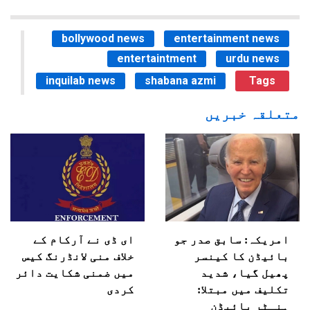
bollywood news
entertainment news
entertaintment
urdu news
inquilab news
shabana azmi
Tags
متعلقہ خبریں
امریکہ: سابق صدر جو
ای ڈی نے آرکام کے
بائیڈن کا کینسر
خلاف منی لانڈرنگ کیس
پھیل گیا، شدید
میں ضمنی شکایت دائر
تکلیف میں مبتلا:
کردی
ہنـٹر بائیڈن