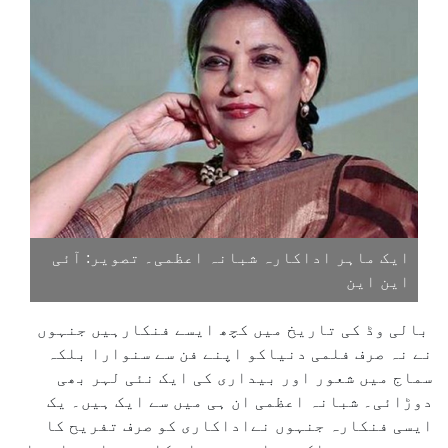
ایک ماہر اداکارہ شبانہ اعظمی۔ تصویر: آئی
این این
بالی وڈ کی تاریخ میں کچھ ایسے فنکارہیں جنہوں
نے نہ صرف فلمی دنیاکو اپنے فن سے سنوارا بلکہ
سماج میں شعور اور بیداری کی ایک نئی لہر بھی
دوڑائی۔ شبانہ اعظمی ان ہی میں سے ایک ہیں۔ یک
ایسی فنکارہ جنہوں نےاداکاری کو صرف تفریح کا