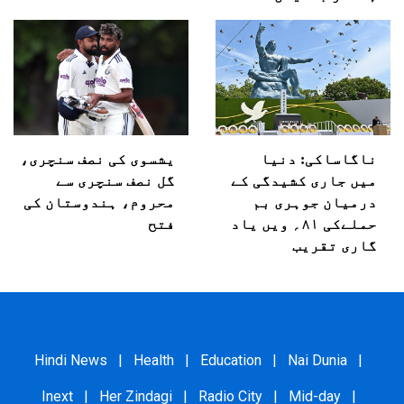
ناگاساکی: دنیا
یشسوی کی نصف سنچری،
میں جاری کشیدگی کے
گل نصف سنچری سے
درمیان جوہری بم
محروم، ہندوستان کی
حملےکی ۸۱؍ ویں یاد
فتح
گاری تقریب
Hindi News
|
Health
|
Education
|
Nai Dunia
|
Inext
|
Her Zindagi
|
Radio City
|
Mid-day
|