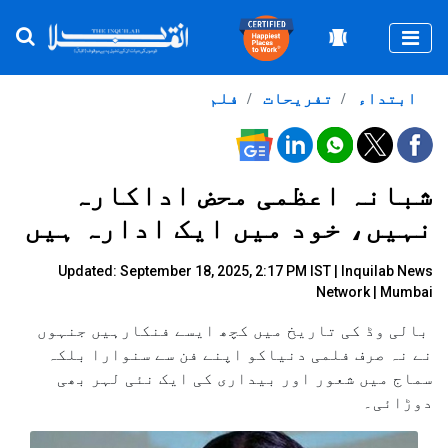
Togg
ابتداء
تفریحات
فلم
شبانہ اعظمی محض اداکارہ
نہیں، خود میں ایک ادارہ ہیں
Updated: September 18, 2025, 2:17 PM IST |
Inquilab News
Network
| Mumbai
بالی وڈ کی تاریخ میں کچھ ایسے فنکارہیں جنہوں
نے نہ صرف فلمی دنیاکو اپنے فن سے سنوارا بلکہ
سماج میں شعور اور بیداری کی ایک نئی لہر بھی
دوڑائی۔