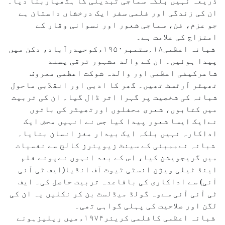
ذریعہ نہیں بلکہ سماجی تبدیلی کا ہتھیاربنا دیا۔
ان کی زندگی اور فلمی سفر ایک درخشاں داستان ہے
جو عزم، فن، سماجی شعور اور نسوانی وقار کے
امتزاج کی علامت ہے۔
شبانہ اعظمی۱۸؍ستمبر۱۹۵۰ءکوحیدرآباد، دکن میں
پیدا ہوئیں۔ ان کے والد مشہور ترقی پسند
شاعرکیفی اعظمی اور والدہ شوکت اعظمی معروف
تھیٹر آرٹسٹ تھیں۔ گھر کا ادبی اور انقلابی ماحول
شبانہ کی شخصیت پر گہرا اثر ڈال گیا۔ ان کی تربیت
میں کتابوں، شعری محفلوں اورتھیٹر کی باتوں
نےایک ایسا شعور پیدا کیا جس نے انہیں محض ایک
اداکارہ نہیں بلکہ ایک بیدار مغز انسان بنایا۔
شبانہ نےممبئی کے سینٹ زیویئرز کالج سے نفسیات
میں گریجویشن کیا، اس کے بعد انہوں نےپونے فلم
اینڈ ٹیلی ویژن انسٹی ٹیوٹ آف انڈیا(ایف ٹی آئی
آئی) سے اداکاری کی باقاعدہ تربیت حاصل کی۔ ایف
ٹی آئی آئی سےوہ گولڈ میڈلسٹ بن کر نکلیں یہ ان کی
لگن اور صلاحیت کی پہلی گواہی تھی۔
شبانہ اعظمی کافلمی کریئر۱۹۷۴ءمیں ریلیزہونے