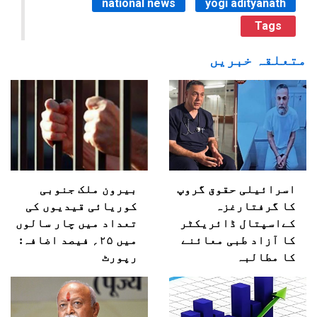
national news
yogi adityanath
Tags
متعلقہ خبریں
اسرائیلی حقوق گروپ
بیرون ملک جنوبی
کا گرفتارغزہ
کوریائی قیدیوں کی
کےاسپتال ڈائریکٹر
تعداد میں چار سالوں
کا آزاد طبی معائنے
میں ۲۵؍ فیصد اضافہ:
کا مطالبہ
رپورٹ