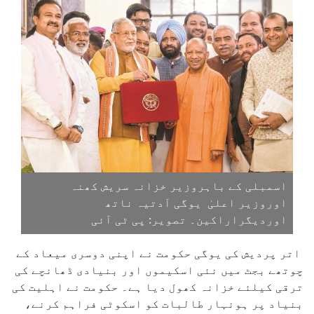
اسمبلی کے باہروزیر خزانہ سریش کھنہ
اوروزیر اعلیٰ یوگی آدتیہ ناتھ
اوردیگراراکین۔ تصویر: پی ٹی آئی
اتر پردیش کی یوگی حکومت نے اپنی دوسری میعاد کے
چوتھے بجٹ میں نئی ​​اسکیموں اور بنیادی ڈھانچے کی
ترقی کیلئے خزانہ کھول دیا ہے۔ حکومت نے اہلیت کی
بنیاد پر ہونہار طالبات کو اسکوٹی فراہم کرنے،