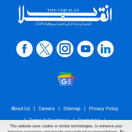
About Us
|
Careers
|
Sitemap
|
Privacy Policy
|
Terms & Conditions
|
Contact Us
|
This website uses cookie or similar technologies, to enhance your
browsing experience and provide personalised recommendations. By