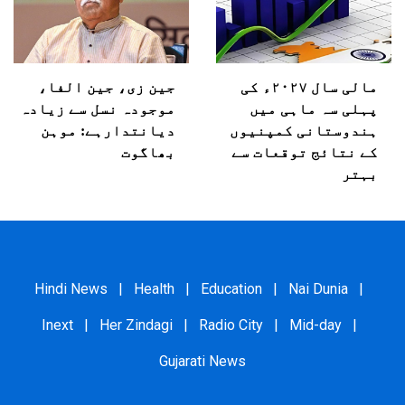
مالی سال ۲۰۲۷ء کی
جین زی، جین الفا،
پہلی سہ ماہی میں
موجودہ نسل سے زیادہ
ہندوستانی کمپنیوں
دیانتدارہے: موہن
کے نتائج توقعات سے
بھاگوت
بہتر
Hindi News
|
Health
|
Education
|
Nai Dunia
|
Inext
|
Her Zindagi
|
Radio City
|
Mid-day
|
Gujarati News