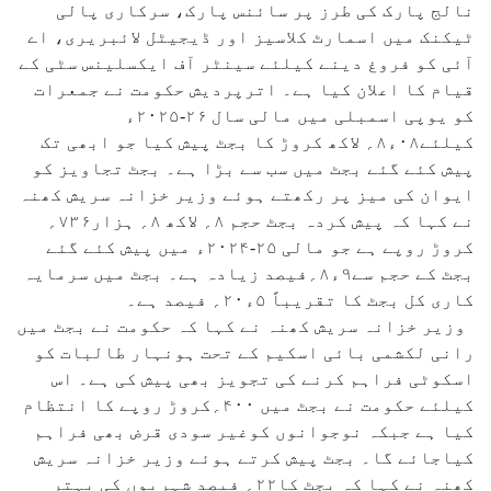
نالج پارک کی طرز پر سائنس پارک، سرکاری پالی
ٹیکنک میں اسمارٹ کلاسیز اور ڈیجیٹل لائبریری، اے
آئی کو فروغ دینے کیلئے سینٹر آف ایکسلینس سٹی کے
قیام کا اعلان کیا ہے۔ اترپردیش حکومت نے جمعرات
کو یوپی اسمبلی میں مالی سال ۲۶-۲۰۲۵ء
کیلئے۰۸ء۸؍ لاکھ کروڑ کا بجٹ پیش کیا جو ابھی تک
پیش کئے گئے بجٹ میں سب سے بڑا ہے۔ بجٹ تجاویز کو
ایوان کی میز پر رکھتے ہوئے وزیر خزانہ سریش کھنہ
نے کہا کہ پیش کردہ بجٹ حجم ۸؍ لاکھ ۸؍ ہزار۷۳۶؍
کروڑ روپے ہے جو مالی ۲۵-۲۰۲۴ء میں پیش کئے گئے
بجٹ کے حجم سے۹ء۸؍فیصد زیادہ ہے۔ بجٹ میں سرمایہ
کاری کل بجٹ کا تقریباً ۵ء۲۰؍ فیصد ہے۔
وزیر خزانہ سریش کھنہ نے کہا کہ حکومت نے بجٹ میں
رانی لکشمی بائی اسکیم کے تحت ہونہار طالبات کو
اسکوٹی فراہم کرنے کی تجویز بھی پیش کی ہے۔ اس
کیلئے حکومت نے بجٹ میں ۴۰۰؍کروڑ روپے کا انتظام
کیا ہے جبکہ نوجوانوں کوغیر سودی قرض بھی فراہم
کیاجائے گا۔ بجٹ پیش کرتے ہوئے وزیر خزانہ سریش
کھنہ نے کہا کہ بجٹ کا۲۲؍ فیصد شہریوں کی بہتر