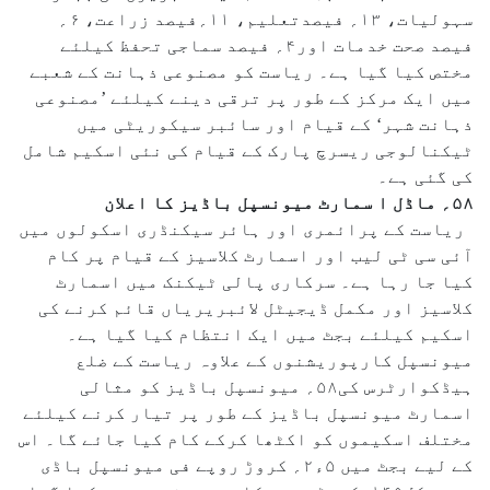
سہولیات، ۱۳؍ فیصدتعلیم، ۱۱؍فیصد زراعت، ۶؍
فیصد صحت خدمات اور۴؍ فیصد سماجی تحفظ کیلئے
مختص کیا گیا ہے۔ ریاست کو مصنوعی ذہانت کے شعبے
میں ایک مرکز کے طور پر ترقی دینے کیلئے ’مصنوعی
ذہانت شہر‘ کے قیام اور سائبر سیکوریٹی میں
ٹیکنالوجی ریسرچ پارک کے قیام کی نئی اسکیم شامل
کی گئی ہے۔
۵۸؍ ماڈل ا سمارٹ میونسپل باڈیز کا اعلان
ریاست کے پرائمری اور ہائر سیکنڈری اسکولوں میں
آئی سی ٹی لیب اور اسمارٹ کلاسیز کے قیام پر کام
کیا جا رہا ہے۔ سرکاری پالی ٹیکنک میں اسمارٹ
کلاسیز اور مکمل ڈیجیٹل لائبریریاں قائم کرنے کی
اسکیم کیلئے بجٹ میں ایک انتظام کیا گیا ہے۔
میونسپل کارپوریشنوں کے علاوہ ریاست کے ضلع
ہیڈکوارٹرس کی۵۸؍ میونسپل باڈیز کو مثالی
اسمارٹ میونسپل باڈیز کے طور پر تیار کرنے کیلئے
مختلف اسکیموں کو اکٹھا کرکے کام کیا جائے گا۔ اس
کے لیے بجٹ میں ۵ء۲؍ کروڑ روپے فی میونسپل باڈی