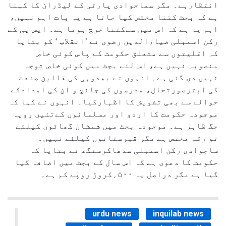
انتظارہے۔ مگر سماجوادی پارٹی کے لیڈران کا کہنا
ہے کہ بجٹ کتنا مختص کیا جاتا ہے یہ بات اہم نہیں،
اہم یہ ہے کہ اس میں سےکتنا خرچ ہوتا ہے۔ ایس پی کے
رکن اسمبلی ضیاءالدین رضوی نے ’انقلاب ‘ کو بتایا
کہ اقلیتوں سے متعلق حکومت کے پاس کوئی خاص
منصوبہ نہیں ہے، اس لئے بجٹ میں کوئی خاص توجہ
نہیں دی گئی ہے۔ انہوں نے بھدوہی کی قالین صنعت
کی ابترصورتحال، مدرسوں کی جانچ و ان کی امدادکے
حوالے سے بھی تشویش کا اظہارکیا۔ انہوں نے کہا کہ
موجودہ حکومت کا اردو اور مسلمانوں کےتئیں رویہ
جگ ظاہر ہے۔ موجودہ بجٹ میں شمشان گھاٹوں کیلئے
تو رقم مختص ہے مگر قبرستانوں کیلئے نہیں۔
ساجوادی رکن اسمبلی سدھاکرسنگھ نے بتایا کہ
حکومت کا دعوی ہے کہ اس سال کے بجٹ میں اضافہ کیا
گیا ہے مگر دراصل یہ ۵۰۰؍کروڑ روپے کم ہے۔
urdu news
inquilab news