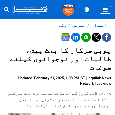
Togg
ابتداء
خبریں
وطن
یوپی سرکار کا بجٹ پیش،
طالبات اور نوجوانوں کیلئے
سوغات
Updated: February 21, 2025, 1:08 PM IST |
Inquilab News
Network
| Lucknow
۰۸ء۸؍ لاکھ کروڑ کے اب تک کے سب سے بڑے بجٹ میںکئی
دلکش اعلانا ت، طالبات کو اسکوٹی دی جائیگی ،
نوجوانوں کوبلاسود قرض فراہم کیاجائے گا۔