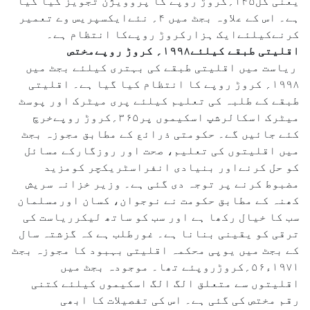
یعنی کل۱۴۵؍کروڑ روپے کا پروویژن تجویز کیا گیا
ہے۔ اس کے علاوہ بجٹ میں ۴؍ نئےایکسپریس وے تعمیر
کرنےکیلئےایک ہزارکروڑ روپےکا انتظام ہے۔
اقلیتی طبقے کیلئے۱۹۹۸؍ کروڑ روپےمختص
ریاست میں اقلیتی طبقے کی بہتری کیلئے بجٹ میں
۱۹۹۸؍ کروڑ روپے کا انتظام کیا گیا ہے۔ اقلیتی
طبقے کے طلبہ کی تعلیم کیلئے پری میٹرک اور پوسٹ
میٹرک اسکالرشپ اسکیموں پر۳۶۵؍کروڑ روپےخرچ
کئے جائیں گے۔ حکومتی ذرائع کے مطابق مجوزہ بجٹ
میں اقلیتوں کی تعلیم، صحت اور روزگارکے مسائل
کو حل کرنےاور بنیادی انفراسٹریکچر کومزید
مضبوط کرنے پر توجہ دی گئی ہے۔ وزیر خزانہ سریش
کھنہ کے مطابق حکومت نے نوجوان، کسان اورمسلمان
سب کا خیال رکھا ہے اور سب کو ساتھ لیکرریاست کی
ترقی کو یقینی بنانا ہے۔ غورطلب ہے کہ گزشتہ سال
کے بجٹ میں یوپی محکمہ اقلیتی بہبود کا مجوزہ بجٹ
۱۹۷۱ء۵۶؍کروڑروپئے تھا۔ موجودہ بجٹ میں
اقلیتوں سے متعلق الگ الگ اسکیموں کیلئے کتنی
رقم مختص کی گئی ہے۔ اس کی تفصیلات کا ابھی