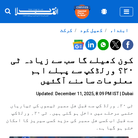
Togg
ابتداء
کھیل کود
کرکٹ
کون کھیلے گا سب سے زیادہ ٹی
۲۰؟ ورلڈکپ سے پہلے اہم
معلومات سامنے آگئیں
Updated: December 11, 2025, 8:09 PM IST | Dubai
ٹی ۲۰؍ ورلڈ کپ سے قبل فل ممبر ٹیموں کی تیاریاں
حتمی مرحلے میں داخل ہو گئی ہیں۔ ٹی ۲۰؍ ورلڈکپ
سے قبل اب کسی فل ممبر کی مزید کسی سیریز کا امکان
ختم ہو گیا ہے۔