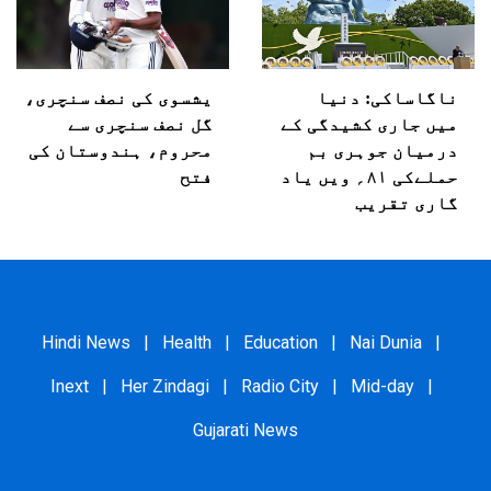
ناگاساکی: دنیا
یشسوی کی نصف سنچری،
میں جاری کشیدگی کے
گل نصف سنچری سے
درمیان جوہری بم
محروم، ہندوستان کی
حملےکی ۸۱؍ ویں یاد
فتح
گاری تقریب
Hindi News
|
Health
|
Education
|
Nai Dunia
|
Inext
|
Her Zindagi
|
Radio City
|
Mid-day
|
Gujarati News