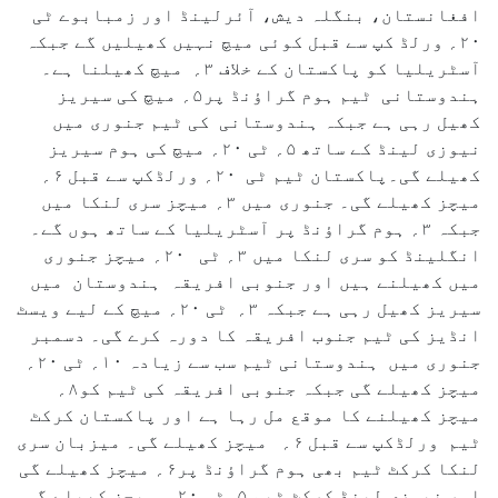
افغانستان، بنگلہ دیش، آئرلینڈ اور زمبابوے ٹی
۲۰؍ ورلڈ کپ سے قبل کوئی میچ نہیں کھیلیں گے جبکہ
آسٹریلیا کو پاکستان کے خلاف ۳؍ میچ کھیلنا ہے۔
ہندوستانی ٹیم ہوم گراؤنڈ پر۵؍ میچ کی سیریز
کھیل رہی ہے جبکہ ہندوستانی کی ٹیم جنوری میں
نیوزی لینڈ کے ساتھ ۵؍ ٹی ۲۰؍ میچ کی ہوم سیریز
کھیلے گی۔پاکستان ٹیم ٹی ۲۰؍ ورلڈکپ سے قبل ۶؍
میچز کھیلے گی۔ جنوری میں ۳؍ میچز سری لنکا میں
جبکہ ۳؍ ہوم گراؤنڈ پر آسٹریلیا کے ساتھ ہوں گے۔
انگلینڈ کو سری لنکا میں ۳؍ ٹی ۲۰؍ میچز جنوری
میں کھیلنے ہیں اور جنوبی افریقہ ہندوستان میں
سیریز کھیل رہی ہے جبکہ ۳؍ ٹی ۲۰؍ میچ کے لیے ویسٹ
انڈیز کی ٹیم جنوب افریقہ کا دورہ کرے گی۔ دسمبر
جنوری میں ہندوستانی ٹیم سب سے زیادہ ۱۰؍ ٹی ۲۰؍
میچز کھیلے گی جبکہ جنوبی افریقہ کی ٹیم کو۸؍
میچز کھیلنے کا موقع مل رہا ہے اور پاکستان کرکٹ
ٹیم ورلڈکپ سے قبل ۶؍ میچز کھیلے گی۔ میزبان سری
لنکا کرکٹ ٹیم بھی ہوم گراؤنڈ پر۶؍ میچز کھیلے گی
اور نیوزی لینڈ کرکٹ ٹیم ۵؍ٹی ۲۰؍ میچز کھیلے گی