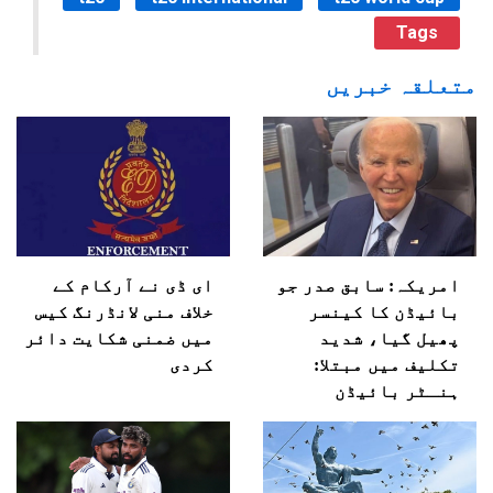
Tags
متعلقہ خبریں
امریکہ: سابق صدر جو
ای ڈی نے آرکام کے
بائیڈن کا کینسر
خلاف منی لانڈرنگ کیس
پھیل گیا، شدید
میں ضمنی شکایت دائر
تکلیف میں مبتلا:
کردی
ہنـٹر بائیڈن