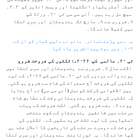
جبکہ آسٹریلیا، انگلینڈ اور ویسٹ انڈیز کو ۳۔۳؍
میچ مل رہے ہیں۔ آئی سی سی ٹی ۲۰؍ ورلڈ کپ
۷؍فروری سے ۸؍ مارچ تک ہندوستان اور سری لنکا
میں کھیلا جائے گا۔
یہ بھی پڑھئے:سائرہ بانو نے دلیپ کمار کو ان کے
۱۰۳؍ ویں یوم پیدائش پر یاد کیا
ٹی ۲۰؍ عالمی کپ ۲۰۲۶ء: ٹکٹوں کی فروخت شروع
اگلے سال ۷؍ فروری سے ہندوستان اور سری لنکا میں
ہونے والے مردوں کے ٹی ۲۰؍عالمی کپ ۲۰۲۶ء کے لیے
ٹکٹوں کی فروخت آج جمعرات کی شام سے شروع ہو گئی۔
بین الاقوامی کرکٹ کونسل (آئی سی سی) نے آج بتایا
کہ ٹکٹوں کی فروخت ہندوستانی وقت کے مطابق شام
پونے ۷؍ بجے شروع ہو گئی۔ ٹکٹ فروخت کے پہلے
مرحلے میں شائقین ہندوستان کے کچھ منتخب
اسٹیڈیمز کے لیے ٹکٹ خرید سکیں گے۔ ٹکٹوں کی
فروخت کے دوسرے مرحلے کی تاریخوں کا اعلان جلد ہی
کیا جائے گا۔ یہ ٹورنامنٹ ہندوستان اور سری لنکا