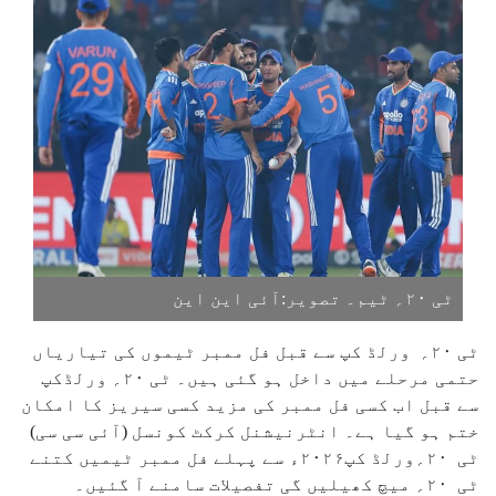
ٹی ۲۰؍ ٹیم۔ تصویر:آئی این این
ٹی ۲۰؍ ورلڈ کپ سے قبل فل ممبر ٹیموں کی تیاریاں
حتمی مرحلے میں داخل ہو گئی ہیں۔ ٹی ۲۰؍ ورلڈکپ
سے قبل اب کسی فل ممبر کی مزید کسی سیریز کا امکان
ختم ہو گیا ہے۔ انٹرنیشنل کرکٹ کونسل (آئی سی سی)
ٹی ۲۰؍ورلڈ کپ۲۰۲۶ء سے پہلے فل ممبر ٹیمیں کتنے
ٹی ۲۰؍ میچ کھیلیں گی تفصیلات سامنے آ گئیں۔