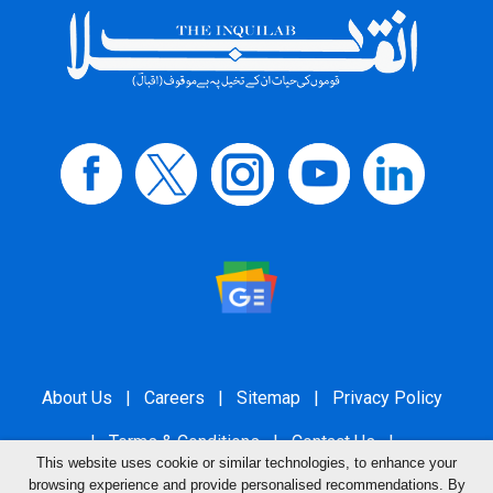
About Us
|
Careers
|
Sitemap
|
Privacy Policy
|
Terms & Conditions
|
Contact Us
|
This website uses cookie or similar technologies, to enhance your
Grievance Redressal
browsing experience and provide personalised recommendations. By