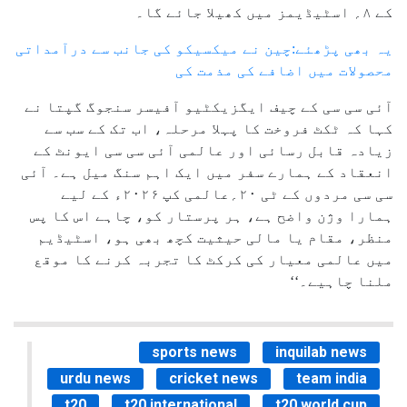
کے ۸؍ اسٹیڈیمز میں کھیلا جائے گا۔
یہ بھی پڑھئے:چین نے میکسیکو کی جانب سے درآمداتی
محصولات میں اضافے کی مذمت کی
آئی سی سی کے چیف ایگزیکٹیو آفیسر سنجوگ گپتا نے
کہا کہ ٹکٹ فروخت کا پہلا مرحلہ، اب تک کے سب سے
زیادہ قابل رسائی اور عالمی آئی سی سی ایونٹ کے
انعقاد کے ہمارے سفر میں ایک اہم سنگ میل ہے۔ آئی
سی سی مردوں کے ٹی ۲۰؍عالمی کپ ۲۰۲۶ء کے لیے
ہمارا وژن واضح ہے، ہر پرستار کو، چاہے اس کا پس
منظر، مقام یا مالی حیثیت کچھ بھی ہو، اسٹیڈیم
میں عالمی معیار کی کرکٹ کا تجربہ کرنے کا موقع
ملنا چاہیے۔‘‘
sports news
inquilab news
urdu news
cricket news
team india
t20
t20 international
t20 world cup