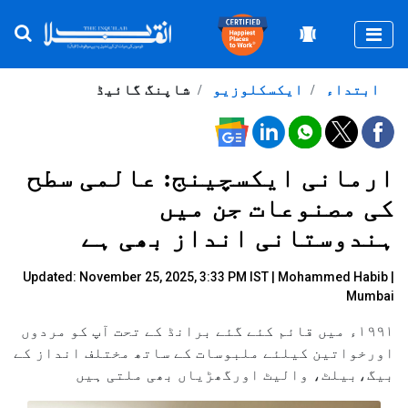
Togg
ابتداء
ایکسکلوزیو
شاپنگ گائیڈ
ارمانی ایکسچینج: عالمی سطح
کی مصنوعات جن میں
ہندوستانی انداز بھی ہے
Updated: November 25, 2025, 3:33 PM IST |
Mohammed Habib |
Mumbai
۱۹۹۱ء میں قائم کئے گئے برانڈ کے تحت آپ کو مردوں
اورخواتین کیلئے ملبوسات کے ساتھ مختلف انداز کے
بیگ،بیلٹ، والیٹ اورگھڑیاں بھی ملتی ہیں