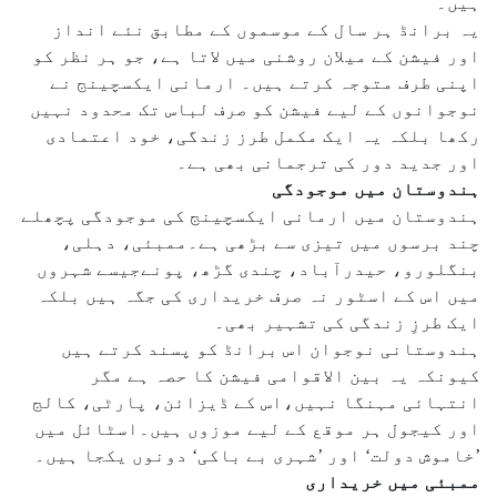
ہیں۔
یہ برانڈ ہر سال کے موسموں کے مطابق نئے انداز
اور فیشن کے میلان روشنی میں لاتا ہے، جو ہر نظر کو
اپنی طرف متوجہ کرتے ہیں۔ ارمانی ایکسچینج نے
نوجوانوں کے لیے فیشن کو صرف لباس تک محدود نہیں
رکھا بلکہ یہ ایک مکمل طرز زندگی، خود اعتمادی
اور جدید دور کی ترجمانی بھی ہے۔
ہندوستان میں موجودگی
ہندوستان میں ارمانی ایکسچینج کی موجودگی پچھلے
چند برسوں میں تیزی سے بڑھی ہے۔ممبئی، دہلی،
بنگلورو، حیدرآباد، چندی گڑھ، پونےجیسے شہروں
میں اس کے اسٹور نہ صرف خریداری کی جگہ ہیں بلکہ
ایک طرزِ زندگی کی تشہیر بھی۔
ہندوستانی نوجوان اس برانڈ کو پسند کرتے ہیں
کیونکہ یہ بین الاقوامی فیشن کا حصہ ہے مگر
انتہائی مہنگا نہیں،اس کے ڈیزائن، پارٹی، کالج
اور کیجول ہر موقع کے لیے موزوں ہیں۔اسٹائل میں
’خاموش دولت‘ اور ’شہری بے باکی‘ دونوں یکجا ہیں۔
ممبئی میں خریداری