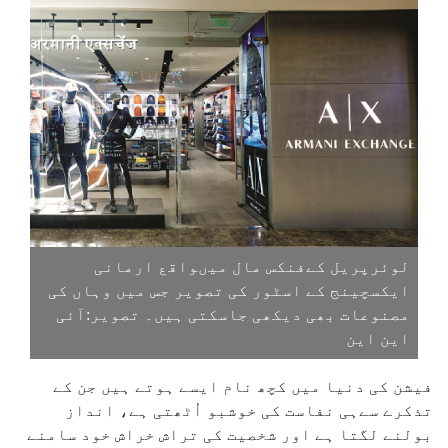
لوئرپریل کےفنکس مال میںواقع ارمانی
ایکسچینج کے اسٹور کی تصویر جس میں وہاں کی
مصنوعات بھی دیکھی جاسکتی ہیں۔ تصویر:آئی
این این
فیشن کی دنیا میں کچھ نام ایسے ہوتے ہیں جن کے
تذکرے سےہی نفاست کی خوشبو اُٹھتی ہے، انداز
بولنے لگتا ہے اور شخصیت کی تراش خراش خود سامنے