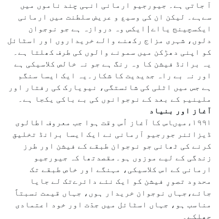
آ جاتی ہے۔ جیورجیو ارمانی انہی چند ناموں میں
سےہے۔ لیکن ان کی وسیع و عریض سلطنت میں ارمانی
ایکسچینج یااے | ایکس وہ دروازہ ہے جو نوجوان
دلوں، شہری مزاج رکھنے والے خریداروں اور اسٹائل
کو اپنی دھڑکن میں سمونے والوں کی طرف کھلتا ہے۔
یہ برانڈ فیشن کا وہ رنگ ہے جو نہ خالص کلاسیکی ہے
اور نہ بے راہ جدیدیت کا شکار۔یہ ایک ایسا سنگم
ہے جس میں اٹلی کی شائستگی، نیویارک کی رفتار اور
ملینیم کے بعد کے نوجوانوں کی بے باکی یکجا ہے۔
آغاز اور بنیاد
۱۹۹۱ءمیںاس کا آغاز اُس وقت ہوا جب معروف اطالوی
ڈیزائنر جورجیو آرمانی نے ایک ایسا برانڈ تخلیق
کرنے کی ٹھانی جو نوجوان طبقے کے فیشن اور طرز
زندگی کے لیے موزوں ہو۔مقصدتھا کہ جیورجیو
ارمانی کے اس کلاسیکی، مہنگے اور خاص طبقے تک
محدود تصورِ فیشن کو ایک نئے دائرےتک لے جایا
جائے،جہاں نوجوان خریدار ہوں، جہاں قیمت نسبتاً
مناسب ہو، جہاں اسٹائل میں جدّت اور خود اعتمادی
جھلکے۔