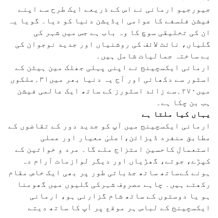
جیورجیو ارمانی نے اس کے ذریعے ایک طرح سے اپنے
فیشن فلسفے کا عوامی ایڈیشن دنیا کو دیا۔ گویا یہ
ان کی تخلیقی سوچ کا وہ باب ہے جس میں شہر کی
گلیاں، نائٹ لائف کی روشنیاں اور جدید نوجوان کی
بے ساختہ جمالیات شامل ہیں۔
ارمانی ایکسچینج نے اپنی پہلی جھلک مین ہیٹن کے
اسٹور سے دکھائی اور آج یہ دنیا بھر میں۳۱؍ملکوں
میں۲۷۰؍سے زائد اسٹورز کے ساتھ ایک عالمی فیشن
ہب بن چکا ہے۔
یہاں کیا ملتا ہے
ارمانی ایکسچینج میں آپ کو جدید دور کے تقاضوں کے
مطابق منفرد ڈیزائن،اعلیٰ معیار اور عملی
استعمال کاحسین امتزاج ملے گا۔ مرد و خواتین کے
کپڑے، جوتے، گھڑیاں اور دیگر لوازمات آرام دہ
ہونے کےساتھ ساتھ جذباتی طور پر بھی ایک خاص مقام
رکھتے ہیں۔ چاہے مصروف شہرکی گلیوں میں گھومنا
ہو یا دوستوں کے ساتھ شام گزارنی ہو، ارمانی
ایکسچینج کے لباس ہر موقع پر آپ کا ساتھ دیتے