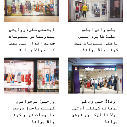
ایکس وائی ایکس
ایتھنی سٹی: روایتی
ایکس: ظاہری نہیں
ہندوستانی ملبوسات
باطنی ملبوسات پیش
جدید انداز میں پیش
کرنے والا برانڈ
کرنے والا برانڈ
اونڈ!: جین زی کو
ورجیو: نوجوانوں
لبھانے کیلئے آدتیہ
کیلئے ماحول دوست
برلا کا ایک اور فیشن
ملبوسات تیار کرنے
برانڈ
والا برانڈ