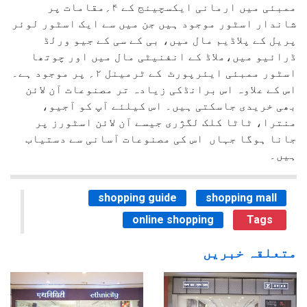
ممبئی میں ارمانی ایکسچینج کے ۴؍مقامات پر
شاندار اسٹور موجود ہیں جن میں سے ایک اسٹور لوئر
پریل کے پلاڈیم مال میں، بی کے سی کے جیو ورلڈ
ڈرائیو میں،ملاڈ کے انفنیٹی مال میں اور چوتھا
اسٹور ممبئی ایئرپورٹ کے ٹرمینل ۲؍ پر موجود ہے۔
اس کے علاوہ اس برانڈکی زیادہ تر مصنوعات آن لائن
بھی خریدی جاسکتی ہیں۔ اس کیلئے آپ کو آجیو،
منترا، ٹاٹا کلک لگژری جیسے آن لائن اسٹورز پر
جانا ہوگا جہاں اس کی مصنوعات آسانی سے دستیاب
ہیں۔
shopping guide
shopping mall
online shopping
Tags
متعلقہ خبریں