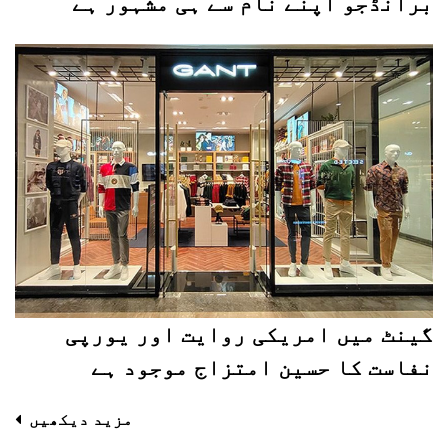
برانڈجو اپنے نام سے ہی مشہور ہے
گینٹ میں امریکی روایت اور یورپی
نفاست کا حسین امتزاج موجود ہے
مزید دیکھیں