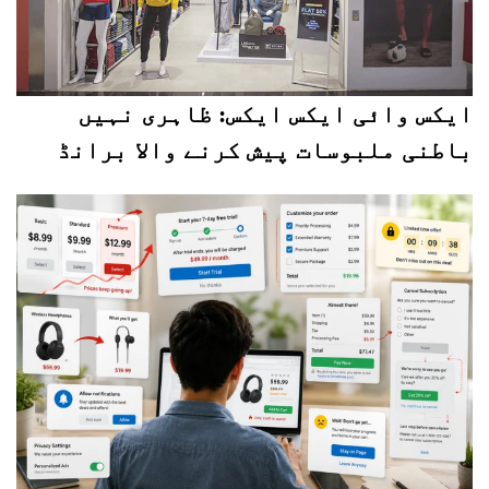
ایکس وائی ایکس ایکس: ظاہری نہیں
باطنی ملبوسات پیش کرنے والا برانڈ