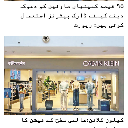
۹۵ فیصد کمپنیاں صارفین کو دھوکہ
دینے کیلئے ڈارک پیٹرنز استعمال
کرتی ہیں: رپورٹ
کیلون کلائن:عالمی سطح کے فیشن کا