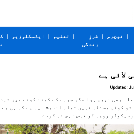
|
فیچرس
|
طرزِ
|
تعلیم
|
ایکسکلوزیو
|
ک
زندگی
ن
 لائی ہے
Updated: Jun
ماہ بھی نہیں ہوا مگر صوبے کے کونے کونے میں تبدی
تو کوئی مسئلہ نہیں تھا۔ اندیشہ یہ ہے کہ بی جے 
سیکولر رویہ کو تہس نہس نہ کردے۔