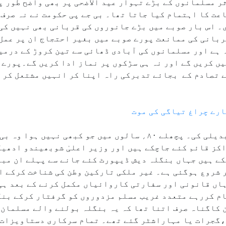
ر مسلمانوں کے بڑے تہوار عید الاضحی پر بھی واضح طور پر
اعت کا اہتمام کیا جاتا تھا۔ بی جے پی حکومت نے نہ صرف
۔ اس بار صوبے میں بڑے جانوروں کی قربانی بھی نہیں کی
ربانی کی ممانعت پورے صوبے میں بغیر احتجاج ان پر عمل 
ہ ہے اور مسلمانوں کی آبادی ڈھائی سے تین کروڑ کے درم
یں کریں گے اور نہ ہی سڑکوں پر نماز ادا کریں گے۔پورے 
تصادم کے بجائے تدبرکی راہ اپنا کر انہیں مشتعل کر کے
ارے چراغ تیاگی کی موت
اب بات کرلیں بنگال میں آئی سب سے بڑی تبدیلی کی۔ پچھلے ۸۰؍ سالوں میں 
ز قائم کئے جاچکے ہیں اور وزیر اعلیٰ شوبھیندو ادھیک
کے ہیں جہاں بنگلہ دیش ڈیپورٹ کئے جانے سے پہلے ان مبی
 شروع ہوگئی ہے۔ غیر ملکی تارکین وطن کی شناخت کرکے ا
اں قانونی اور سفارتی کاروائیاں مکمل کرنے کے بعد ہی
ام کررہے متعدد غریب مسلم مزدوروں کو گرفتار کرکے بنگ
 کاگناہ صرف اتنا تھا کہ یہ بنگلہ بولنے والے مسلمان 
لی،گجرات یا مہاراشٹر گئے تھے۔ تمام سرکاری دستاویزات