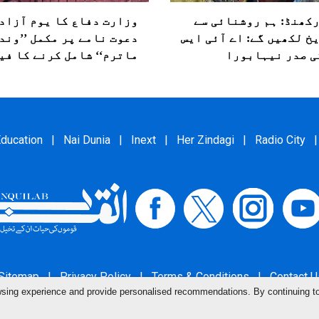
کھنڈ: ہم روشنائی سے
وزارت دفاع کا یوم آزاد
خ لکھیں گے: اے آئی ایس
دعوت نامے پر مکمل ’’وند
ی صدر نیہابورا
ماترم‘‘ شامل کرنے کا فی
ducation
|
Nai Dunia
|
Inext
|
Her Zindagi
|
Radio City
|
Sitemap
|
Privacy Policy
|
Terms & Conditions
|
Contact U
owsing experience and provide personalised recommendations. By continuing t