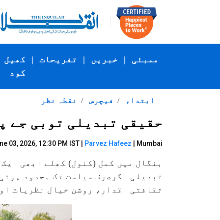
ممبئی
|
خبریں
|
تفریحات
|
کھیل
کود
ابتداء
فیچرس
نقطہ نظر
حقیقی تبدیلی توبی جے پی
e 03, 2026, 12:30 PM IST |
Parvez Hafeez
| Mumbai
بنگال میں کمل (کنول) کھلے ابھی ایک 
تبدیلی اگرصرف سیاست تک محدود ہوتی 
ثقافتی اقدار، روشن خیال نظریات اور