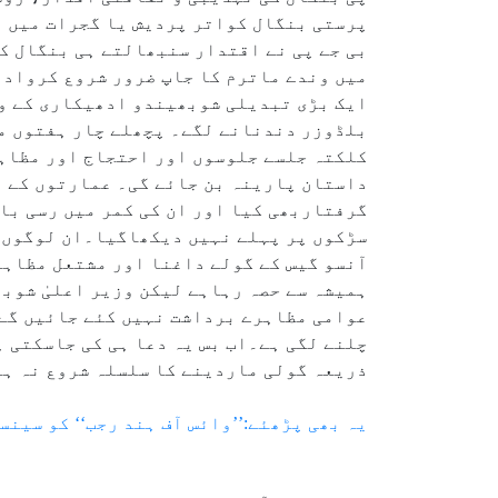
پرستی بنگال کواتر پردیش یا گجرات میں ت
بی جے پی نے اقتدار سنبھالتے ہی بنگال ک
میں وندے ماترم کا جاپ ضرور شروع کروادی
ایک بڑی تبدیلی شوبھیندو ادھیکاری کے وز
بلڈوزر دندنانے لگے۔ پچھلے چار ہفتوں می
کلکتہ جلسے جلوسوں اور احتجاج اور مظاہرو
داستان پارینہ بن جائے گی۔ عمارتوں کے ا
گرفتاربھی کیا اور ان کی کمر میں رسی با
سڑکوں پر پہلے نہیں دیکھاگیا۔ان لوگوں پ
آنسو گیس کے گولے داغنا اور مشتعل مظاہر
ہمیشہ سے حصہ رہاہے لیکن وزیر اعلیٰ شوبھ
عوامی مظاہرے برداشت نہیں کئے جائیں گے۔
چلنے لگی ہے۔اب بس یہ دعا ہی کی جاسکتی ہ
ذریعہ گولی ماردینے کا سلسلہ شروع نہ ہ
یہ بھی پڑھئے:’’وائس آف ہند رجب‘‘ کو سین