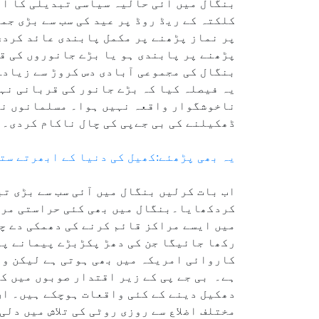
بنگال میں آئی حالیہ سیاسی تبدیلی کا اث
کلکتہ کے ریڈ روڈ پر عید کی سب سے بڑی جم
پر نماز پڑھنے پر مکمل پابندی عائد کردی
پڑھنے پر پابندی ہو یا بڑے جانوروں کی ق
بنگال کی مجموعی آبادی دس کروڑ سے زیاد
یہ فیصلہ کیا کہ بڑے جانور کی قربانی نہ
ناخوشگوار واقعہ نہیں ہوا۔ مسلمانوں نے 
ڈھکیلنے کی بی جےپی کی چال ناکام کردی۔
یہ بھی پڑھئے:کھیل کی دنیا کے ابھرتے ست
کردکھایا۔بنگال میں بھی کئی حراستی مراک
میں ایسے مراکز قائم کرنے کی دھمکی دے چ
رکھا جائیگا جن کی دھڑ پکڑبڑے پیمانے پر
کاروائی امریکہ میں بھی ہوتی ہے لیکن وہ
ہے۔ بی جے پی کے زیر اقتدار صوبوں میں ک
دھکیل دینے کے کئی واقعات ہوچکے ہیں۔ ان
مختلف اضلاع سے روزی روٹی کی تلاش میں د