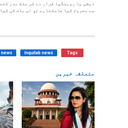
دیشی یا روہنگیا قرار دے کر ملک بدر کئے 
سے محروم کیا جاسکتاہے تو اس بات کی کیا 
 news
inquilab news
Tags
متعلقہ خبریں