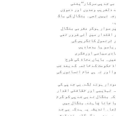
بی جے پی سرکار‘‘یعنی
 دلفریب وعدوں اور دعوؤں
نوں مرحلوں کے انتخابات میں ۹۲؍فی صدپولنگ بے وجہ نہیں تھی۔ بنگال کی باگ
تھیں۔
ے رتھ پر سوار ہوکر مغربی بنگال
 سالہ راج پاٹ جڑ سے اکھاڑ کر اقتدار میں آئی ضرور تھی
ر ترنمول کانگریس کی
 باسو یا بدھادیب
ادی سیاسی اورفکری
ھیں۔ بایاں محاذ کی طرح
 حکومت کے خاتمہ کے بعد جب
وااور نہ ہی عام انسانوں کی
نمودار ہونے لگے۔بی جے پی کی
ہ تہذیبی اور ثقافتی اقدار
ہ بنگال نے بی جے پی کو گرم
یا جانا چاہئے۔بنگال میں
ھا۔ اندیشہ یہ ہے کہ بی جے
یہ بھی ہے کہ کٹر ہندوقوم