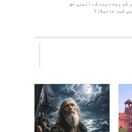
کو ووٹ دینے کے آئینی حق
یں کیا جائیگا؟