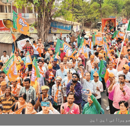
ویر:آئی این این