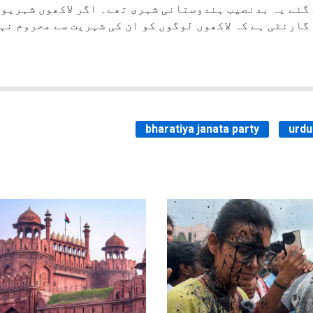
گئے یہ بدنصیب ہندوستانی شہری تھے۔ اگر لاکھوں شہریوں 
گارنٹی ہے کہ لاکھوں لوگوں کو ان کی شہریت سے محروم نہ
bharatiya janata party
urdu