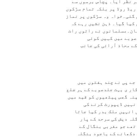
 نظر آیا۔ پچاس برسوں سے
 ریڈ روڈ پر بلکہ تمام سڑکوں
 گئی۔خواہ وہ سڑکوں پر نماز
کیا گیا۔ ذہن نشیں رہے کہ
یان۔مسلمانوں نے راتوں رات
صوبے میں کہیں کوئی
 محاذ آرائی کی جانب
جو کبھی نہیں ہوا وہ بی جے پی نے چند ہفتوں میں
ار ی بہت جلدصوبے کے ہر ضلع
نہ گھس پیٹھیوں کو قید میں
نہیں ڈیپورٹ کرنے کی
 انہیں ملک بدر کیا جاتا
لہ دیش کی سرحد کے پار
تھے جو مغربی بنگال کے
 دکھانے کے باجود بنگلہ