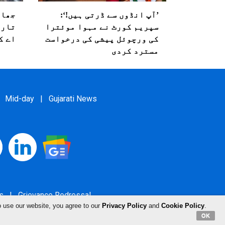
’آپ انڈوں سے ڈرتی ہیں!‘:
جھار
سپریم کورٹ نے مہوا موئترا
تاری
کی ورچوئل پیشی کی درخواست
اے ک
مسترد کردی
Mid-day
|
Gujarati News
s
|
Grievance Redressal
o use our website, you agree to our
Privacy Policy
and
Cookie Policy
.
OK