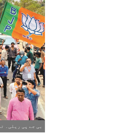
بی جے پی ریلی۔ تص