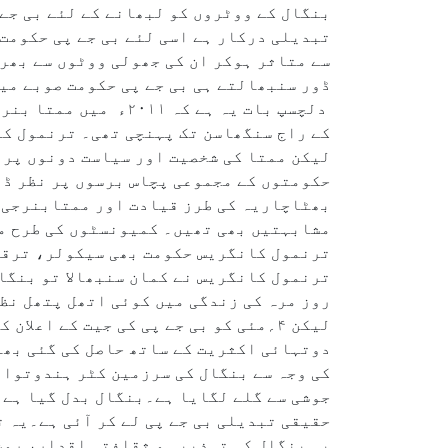
بنگال کے ووٹروں کو لبھانے کے لئے بی جے 
تبدیلی درکار ہے اسی لئے بی جے پی حکومت
ڈور سنبھالتے ہی بی جے پی حکومت صوبے م
دلچسپ بات یہ ہے کہ 
لیکن ممتا کی شخصیت اور سیاست دونوں پر 
حکومتوں کے مجموعی پچاس برسوں پر نظر ڈا
بھٹاچاریہ کی طرز قیادت اور ممتابنرجی 
مشابہتیں بھی تھیں۔ کمیونسٹوں کی طرح مم
ترنمول کانگریس حکومت بھی سیکولر، ترقی 
ترنمول کانگریس نے کمان سنبھالا تو بنگا
روز مرہ کی زندگی میں کوئی اتھل پتھل نظر
لیکن ۴؍مئی کو بی جے پی کی جیت کے اع
دوتہائی اکثریت کے ساتھ حاصل کی گئی بھا
کی وجہ سے بنگال کی سرزمین کٹر ہندوتواوا
جوشی سے گلے لگایا ہے۔بنگال بدل گیا ہے 
حقیقی تبدیلی بی جے پی لے کر آئی ہے۔یہ 
پی بنگال کی تہذیبی و ثقافتی اقدار، روش