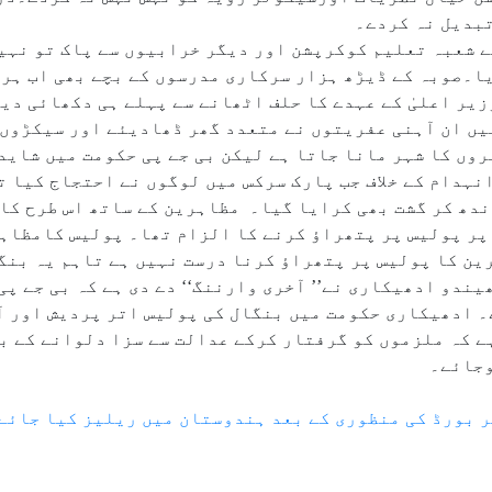
بدیل نہ کردے۔
ے شعبہ تعلیم کوکرپشن اور دیگر خرابیوں سے پاک تو نہ
ا۔صوبہ کے ڈیڑھ ہزار سرکاری مدرسوں کے بچے بھی اب ہر
یر اعلیٰ کے عہدے کا حلف اٹھانے سے پہلے ہی دکھائی دین
ں ان آہنی عفریتوں نے متعدد گھر ڈھادیئے اور سیکڑوں
ں کا شہر مانا جاتا ہے لیکن بی جے پی حکومت میں شاید 
نہدام کے خلاف جب پارک سرکس میں لوگوں نے احتجاج کیا ت
ندھ کر گشت بھی کرایا گیا۔ مظاہرین کے ساتھ اس طرح کا
ر پولیس پر پتھراؤ کرنے کا الزام تھا۔ پولیس کامظاہر
ین کا پولیس پر پتھراؤ کرنا درست نہیں ہے تاہم یہ بنگ
یندو ادھیکاری نے’’ آخری وارننگ‘‘ دے دی ہے کہ بی جے پ
 ادھیکاری حکومت میں بنگال کی پولیس اتر پردیش اور آ
ے کہ ملزموں کو گرفتار کرکے عدالت سے سزا دلوانے کے ب
وجائے۔
سر بورڈ کی منظوری کے بعد ہندوستان میں ریلیز کیا جائے