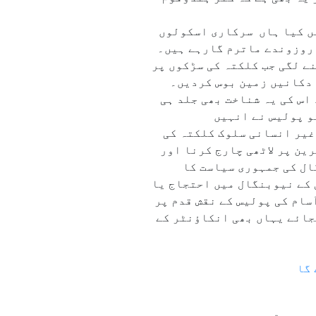
یں کیا ہاں سرکاری اسکولوں
 روزوندے ماترم گارہے ہیں۔
ے لگی جب کلکتہ کی سڑکوں پر
 دکانیں زمین بوس کردیں۔
اس کی یہ شناخت بھی جلد ہی
و پولیس نے انہیں
غیر انسانی سلوک کلکتہ کی
ین پر لاٹھی چارج کرنا اور
ال کی جمہوری سیاست کا
ی کے نیوبنگال میں احتجاج یا
سام کی پولیس کے نقش قدم پر
جائے یہاں بھی انکاؤنٹر کے
 گا