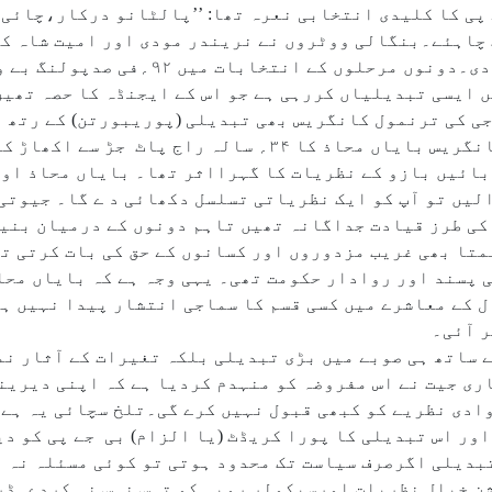
پی کا کلیدی انتخابی نعرہ تھا: ’’پالٹانو درکار،چائی 
 چاہئے۔بنگالی ووٹروں نے نریندر مودی اور امیت شاہ کے
سے متاثر ہوکر ان کی جھولی ووٹوں سے بھردی۔دو
یں ایسی تبدیلیاں کررہی ہے جو اس کے ایجنڈہ کا حصہ 
۲۰۱۱ء میں ممتا بنرجی کی ترنمول کانگریس بھی تبدیلی (پوریبورتن) ک
کے راج سنگھاسن تک پہنچی تھی۔ ترنمول کانگریس بایاں محاذ کا ۳۴؍
بائیں بازو کے نظریات کا گہرااثر تھا۔ بایاں محاذ او
لیں تو آپ کو ایک نظریاتی تسلسل دکھائی د ے گا۔ جیوتی
کی طرز قیادت جداگانہ تھیں تاہم دونوں کے درمیان بنی
تا بھی غریب مزدوروں اور کسانوں کے حق کی بات کرتی ت
پسند اور روادار حکومت تھی۔ یہی وجہ ہے کہ بایاں محاذ
ل کے معاشرے میں کسی قسم کا سماجی انتشار پیدا نہیں ہ
 آئی۔
لان کے ساتھ ہی صوبے میں بڑی تبدیلی بلکہ تغیرات کے آثار 
ری جیت نے اس مفروضہ کو منہدم کردیا ہے کہ اپنی دیرین
دی نظریے کو کبھی قبول نہیں کرے گی۔تلخ سچائی یہ ہے ک
اور اس تبدیلی کا پورا کریڈٹ (یا الزام) بی جے پی کو د
تبدیلی اگرصرف سیاست تک محدود ہوتی تو کوئی مسئلہ نہ ت
ن خیال نظریات اورسیکولر رویہ کو تہس نہس نہ کردے۔ڈر 