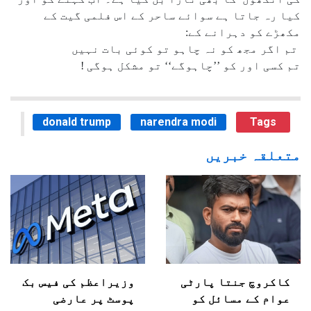
کیا رہ جاتا ہے سوائے ساحر کے اس فلمی گیت کے
مکھڑے کو دہرانے کے:
تم اگر مجھ کو نہ چاہو تو کوئی بات نہیں
تم کسی اور کو ’’چاہوگے‘‘ تو مشکل ہوگی !
donald trump
narendra modi
Tags
متعلقہ خبریں
کاکروچ جنتا پارٹی
وزیراعظم کی فیس بک
عوام کے مسائل کو
پوسٹ پر عارضی