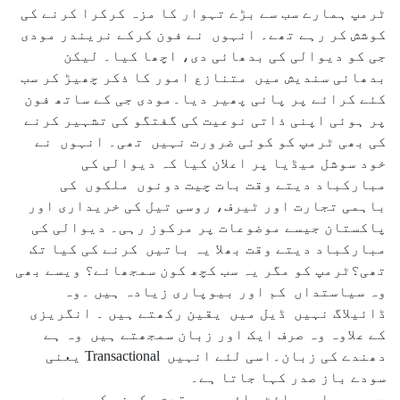
ٹرمپ ہمارے سب سے بڑے تہوار کا مزہ کرکرا کرنے کی
کوشش کر رہے تھے۔ انہوں نے فون کرکے نریندر مودی
جی کو دیوالی کی بدھائی دی، اچھا کیا۔ لیکن
بدھائی سندیش میں متنازع امور کا ذکر چھیڑ کر سب
کئے کرائے پر پانی پھیر دیا۔مودی جی کے ساتھ فون
پر ہوئی اپنی ذاتی نوعیت کی گفتگو کی تشہیر کرنے
کی بھی ٹرمپ کو کوئی ضرورت نہیں تھی۔ انہوں نے
خود سوشل میڈیا پر اعلان کیا کہ دیوالی کی
مبارکباد دیتے وقت بات چیت دونوں ملکوں کی
باہمی تجارت اور ٹیرف، روسی تیل کی خریداری اور
پاکستان جیسے موضوعات پر مرکوز رہی۔ دیوالی کی
مبارکباد دیتے وقت بھلا یہ باتیں کرنے کی کیا تک
تھی؟ٹرمپ کو مگر یہ سب کچھ کون سمجھائے؟ ویسے بھی
وہ سیاستداں کم اور بیوپاری زیادہ ہیں ۔وہ
ڈائیلاگ نہیں ڈیل میں یقین رکھتے ہیں ۔ انگریزی
کے علاوہ وہ صرف ایک اور زبان سمجھتے ہیں وہ ہے
دھندے کی زبان۔اسی لئے انہیں Transactional یعنی
سودے باز صدر کہا جاتا ہے۔
دوسری بار وہائٹ ہاؤس میں قدم رکھنے کے بعد سے