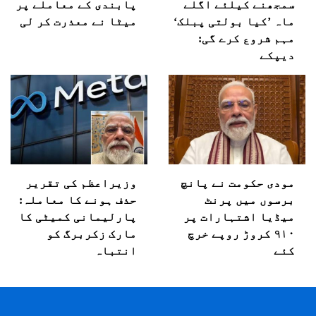
سمجھنے کیلئے اگلے
پابندی کے معاملے پر
ماہ ’کیا بولتی پبلک‘
میٹا نے معذرت کر لی
مہم شروع کرے گی:
دیپکے
مودی حکومت نے پانچ
وزیراعظم کی تقریر
برسوں میں پرنٹ
حذف ہونے کا معاملہ:
میڈیا اشتہارات پر
پارلیمانی کمیٹی کا
۹۱۰ کروڑ روپے خرچ
مارک زکربرگ کو
کئے
انتباہ