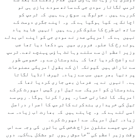
ٹرمپ لگاتار مودی جی کے ساتھ سودے بازی ہی تو
کررہے ہیں ۔ جولوگ یہ سوچ رہے ہیں کہ ٹرمپ کو
اچانک یہ کیا ہوگیا ہے کہ وہ اپنے جگری دوست کے
ساتھ اس طرح کا سلوک کررہے ہیں انہیں شاید یاد
نہیں ہے کہ امریکی صدر نے مودی جی کو اپنے اس بدلے
ہوئے رخ کا جلوہ فروری میں ہی دکھا دیا تھا جب
وزیر اعظم ان سے ملنے وہائٹ ہاؤس پہنچے تھے۔ٹرمپ
نے واضح کردیا تھا کہ ہندوستان سے وہ خصوصی طور
سے ناراض ہیں کیونکہ ان کے بقول امریکی مصنوعات
پر دنیا بھر میں سب سے زیادہ ٹیرف انڈیا لگاتا
ہے۔ انہوں نے یہ فرمان بھی جاری کردیا تھا کہ
ہندوستان کو امریکہ سے تیل اور گیس امپورٹ کرکے
امریکہ کا تجارتی خسارہ پورا کرنا ہوگا۔ روس سے
تیل کی خریداری بندکرنے کاٹرمپ کا اصرار دراصل
اسی لئے ہے کہ وہ چاہتے ہیں کہ بھارت اب زیادہ سے
زیادہ تیل امریکہ سے امپورٹ کرے۔
ٹرمپ جیسے متلون مزاج شخص کی باتوں کی وجہ سے اس
وقت وزیر اعظم کی ’’خاموش رہوں تو مشکل ہے/کہہ دوں