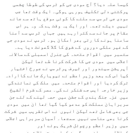
کیسا صلہ دیا؟ آج مودی جی کو ٹرمپ کی طوطا چشمی
پرکتنی دلی تکلیف ہورہی ہوگی۔ ایک وقت تھا جب
مودی جی ٹرمپ سے ملنے کا کوئی موقع ہاتھ سے جانے
نہیں دیتے تھے۔ اور ایک یہ وقت ہے کہ وہ ہر اس
مقام پر جانے سے کترارہے ہیں جہاں ٹرمپ سے آمنا
سامنا ہونے کا رتی بھر امکان ہو۔ ٹرمپ نے مودی جی
کے غیر ملکی دوروں کے شوق کا گلا گھونٹ دیا ہے۔
ستمبر میں اقوام متحدہ کی جنرل اسمبلی کے سالانہ
اجلاس میں مودی جی کا شرکت کرنا طے تھا لیکن
آپریشن سیندور اور ٹیرف پرٹرمپ نے جورخ اختیار
کیا اس کے بعد وزیر اعظم نے نیویارک جانے کاارادہ
ترک کردیا اور اقوام متحدہ میں ملک کی نمائندگی
وزیر خارجہ ایس جے شنکر نے کی۔ مصر کے شرم الشیخ
میں غزہ جنگ بندی کے جشن میں حصہ لینے کے لئے جن
سربراہان مملکت کو مدعو کیا گیا تھا ان میں مودی
جی بھی شامل تھے لیکن انہوں نے اس تقریب میں شرکت
کرنا بھی مناسب نہیں سمجھا۔ آسیان سربراہی اجلاس
میں وزیر اعظم ورچوئل شریک ہوئے اور
کوالالمپورجانے سے گریز کیا۔ درج بالا تینوں بین