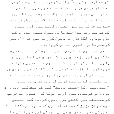
تو شکایت ہوتی ہے‘‘ والی کیفیت ہے۔ مئی سے ٹرمپ
لگاتار مودی جی پر نشانہ سادھ رہے ہیں ۔ٹرمپ
ہمارے اس دیرینہ اصولی موقف سے بخوبی واقف ہیں
کہ پاکستان کے ساتھ اپنے معاملات ہم دوطرفہ بات
چیت سے حل کرنے میں یقین رکھتے ہیں اور ہمیں
کوئی بیرونی مداخلت قابل قبول نہیں ہے۔اس کے
باوجود وہ لگاتار یہ دعویٰ کررہے ہیں کہ ۱۰؍مئی
کو سیزفائر انہوں نے ہی کروایا۔
ادھر دس دنوں سے ٹرمپ نے یہ دعویٰ کرکے کہ ہماری
مشکلیں اور بڑھادی ہیں کہ مودی جی نے انہیں یہ
یقین دہانی کرائی ہے کہ وہ روس سے بتدریج تیل کی
خریداری بالکل بند کردیں گے۔ ۲۰۱۹ء میں مودی جی
نے ہیوسٹن کی ریلی میں ہزاروں ہندوستانی نژاد
امریکیوں کے سامنے ٹرمپ کو وہائٹ ہاؤس میں
’’ہندوستان کا حقیقی دوست‘‘ کہہ کر پیش کیا تھا۔آج
مودی جی کوسمجھ میں آرہا ہوگا کہ انہوں نے ٹرمپ
کو سمجھنے میں کتنی بڑی بھول کردی۔ کیا حقیقی
دوست وطن عزیز کے ساتھ اس طرح کا سلوک کرسکتا ہے؟
امریکی صدر نے مودی جی کی دوستی اور دریادلی کا