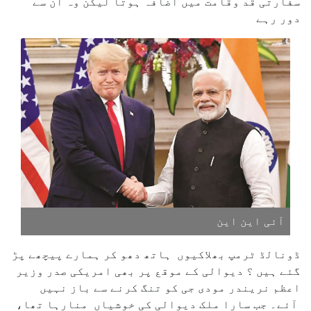
سفارتی قد وقامت میں اضافہ ہوتا لیکن وہ ان سے
دور رہے
آئی این این
ڈونالڈ ٹرمپ بھلاکیوں ہاتھ دھو کر ہمارے پیچھے پڑ
گئے ہیں ؟ دیوالی کے موقع پر بھی امریکی صدر وزیر
اعظم نریندر مودی جی کو تنگ کرنے سے باز نہیں
آئے۔ جب سارا ملک دیوالی کی خوشیاں منارہا تھا،