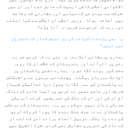
الاقوامی اجلاس کافی اہمیت کے حامل تھے اور ان میں
شرکت سے مودی جی کے سیاسی اور سفارتی قد وقامت
میں اضافہ ہوتا۔ وزیر اعظم ان اجلاس سے کیا اسلئے
دور رہے کہ ٹرمپ سے قریب نہ آنا پڑے؟
یہ بھی پڑھئے : کیاجے ڈی یو نتیش کمار کے کنٹرول
میں نہیں؟
ہماری پریشانی ایک وجہ یہ بھی ہے کہ ٹرمپ جب بے
رخی پر اترآئے اور ہندوستان کے خلاف ان کا رویہ
سخت گیر ہونے لگا تو وہ ہمارے دشمن پاکستان پر
اچانک مہربان ہوگئے۔ پچھلے دس برسوں سے واشنگٹن
نے پاکستان کو منہ لگانا چھوڑ دیا تھالیکن شہباز
شریف اور عاصم منیر نے ٹرمپ پر ایسا جادو کردیاکہ
آج ان کی اور ان کے ملک کی تعریفیں کرتے امریکی
صدرکی زبان نہیں سوکھ رہی ہے۔ ہندوستان کے برعکس
پاکستان نے نہ صرف جنگ بندی کا پورا کریڈٹ ٹرمپ
کو دے دیا بلکہ نوبیل انعام برائے امن کے لئے ان
کے نام کی تحریری سفارش بھی کردی۔شرم الشیخ میں