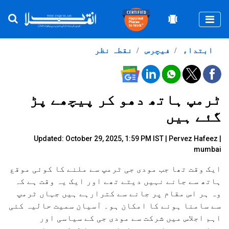
Togg
ابتداء
فیچرس
نقطہ نظر
ٹرمپ ہاتھ دھو کر پیچھے پڑ
گئے ہیں
Updated: October 29, 2025, 1:59 PM IST |
Pervez Hafeez |
mumbai
ایک وقت تھا جب مودی جی ٹرمپ سے ملنے کا کوئی موقع
ہاتھ سے جانے نہیں دیتے تھے اور ایک یہ وقت ہے کہ
وہ ہر اس مقام پر جانے سے کترارہے ہیں جہاں ٹرمپ
سے سامنا ہونے کا امکان ہو۔ آسیان سمیت حالیہ کئی
اہم اجلاس میں شرکت سے مودی جی کے سیاسی اور