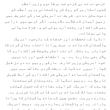
ٹرمپ نے حد ہی کردی جب برطانوی وزیر اعظم
کئیراسٹارمر کو روک کر پاکستانی وزیر اعظم کو
دعوت سخن دے دی۔ شریف نے امریکی صدر کی تعریف میں
زمین آسمان کے قلابے ملادیئے۔ اگر ٹرمپ میں ذرا سی
بھی شرافت اور وضعداری ہوتی تو وہ شرم سے پانی
پانی ہوجاتے۔
انڈیا کے تحفظات اور خدشات کے باوجود امریکہ
پاکستان کے ساتھ نہ صرف پرانا اتحاد بحال کرنے کا
خواہاں ہے بلکہ اب نئے اسٹریٹیجک شراکت داری کا
پلان بھی بنارہا ہے۔ یہ انکشاف کسی اور نے نہیں
خود امریکی وزیر خارجہ مارکو روبیو نے دو دن قبل
کیا۔ انہوں نے کہا کہ دہشت گردی مخالف مہم میں
پاکستان کے ساتھ امریکی شراکت داری کی ایک طویل
تاریخ ہے۔روبیو نےکہا کہ ہندوستان کو سمجھنا
چاہئے کہ امریکہ کو اپنے مفادات کے حصول کیلئے
متعدد ممالک کے ساتھ مراسم قائم کرنا ضروری ہے۔
ہمارے دیرینہ دشمن چین کے ساتھ پاکستان کا پرانا
یارانہ ہے اب پاکستان ہمارے دیرینہ دوست امریکہ
کی آنکھوں کا بھی تارا بن گیا ہے۔ اب کہنے کو اور