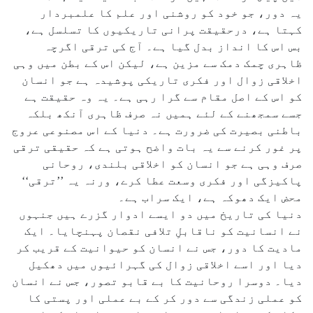
یہ دور، جو خود کو روشنی اور علم کا علمبردار
کہتا ہے، درحقیقت پرانی تاریکیوں کا تسلسل ہے،
بس اس کا انداز بدل گیا ہے۔ آج کی ترقی اگرچہ
ظاہری چمک دمک سے مزین ہے، لیکن اس کے بطن میں وہی
اخلاقی زوال اور فکری تاریکی پوشیدہ ہے جو انسان
کو اس کے اصل مقام سے گرا رہی ہے۔ یہ وہ حقیقت ہے
جسے سمجھنے کے لئے ہمیں نہ صرف ظاہری آنکھ بلکہ
باطنی بصیرت کی ضرورت ہے۔ دنیا کے اس مصنوعی عروج
پر غور کرنے سے یہ بات واضح ہوتی ہے کہ حقیقی ترقی
صرف وہی ہے جو انسان کو اخلاقی بلندی، روحانی
پاکیزگی اور فکری وسعت عطا کرے، ورنہ یہ ’’ترقی‘‘
محض ایک دھوکہ ہے، ایک سراب ہے۔
دنیا کی تاریخ میں دو ایسے ادوار گزرے ہیں جنہوں
نے انسانیت کو ناقابلِ تلافی نقصان پہنچایا۔ ایک
مادیت کا دور، جس نے انسان کو حیوانیت کے قریب کر
دیا اور اسے اخلاقی زوال کی گہرائیوں میں دھکیل
دیا۔ دوسرا روحانیت کا بے قابو تصور، جس نے انسان
کو عملی زندگی سے دور کر کے بے عملی اور پستی کا