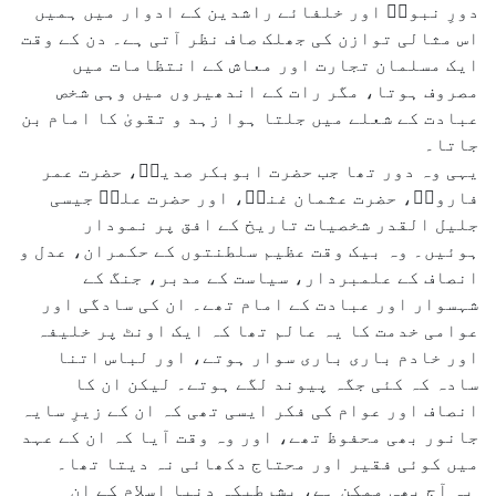
دورِ نبویؐ اور خلفائے راشدین کے ادوار میں ہمیں
اس مثالی توازن کی جھلک صاف نظر آتی ہے۔ دن کے وقت
ایک مسلمان تجارت اور معاش کے انتظامات میں
مصروف ہوتا، مگر رات کے اندھیروں میں وہی شخص
عبادت کے شعلے میں جلتا ہوا زہد و تقویٰ کا امام بن
جاتا۔
یہی وہ دور تھا جب حضرت ابوبکر صدیقؓ، حضرت عمر
فاروقؓ، حضرت عثمان غنیؓ، اور حضرت علیؓ جیسی
جلیل القدر شخصیات تاریخ کے افق پر نمودار
ہوئیں۔ وہ بیک وقت عظیم سلطنتوں کے حکمران، عدل و
انصاف کے علمبردار، سیاست کے مدبر، جنگ کے
شہسوار اور عبادت کے امام تھے۔ ان کی سادگی اور
عوامی خدمت کا یہ عالم تھا کہ ایک اونٹ پر خلیفہ
اور خادم باری باری سوار ہوتے، اور لباس اتنا
سادہ کہ کئی جگہ پیوند لگے ہوتے۔ لیکن ان کا
انصاف اور عوام کی فکر ایسی تھی کہ ان کے زیرِ سایہ
جانور بھی محفوظ تھے، اور وہ وقت آیا کہ ان کے عہد
میں کوئی فقیر اور محتاج دکھائی نہ دیتا تھا۔
یہ آج بھی ممکن ہے، بشرطیکہ دنیا اسلام کے ان