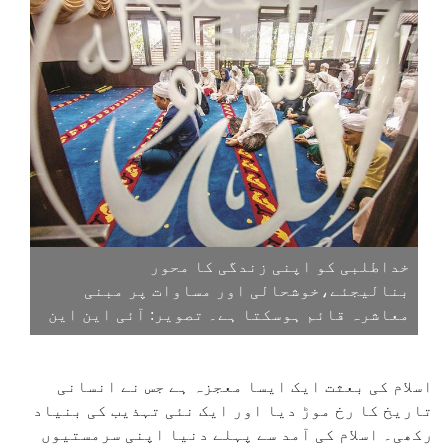
خداطلبی کو اپنی زندگی کا محور
بنالیجئے،خوشحالی اور مساوات پر مبنی
معاشرہ قائم ہوسکتا ہے۔ تصویر: آئی این این
اسلام کی بعثت ایک ایسا معجزہ ہے جس نے انسانی
تاریخ کا رخ موڑ دیا اور ایک نئی تہذیب کی بنیاد
رکھی۔ اسلام کی آمد سے پہلے دنیا اپنی سرمستیوں