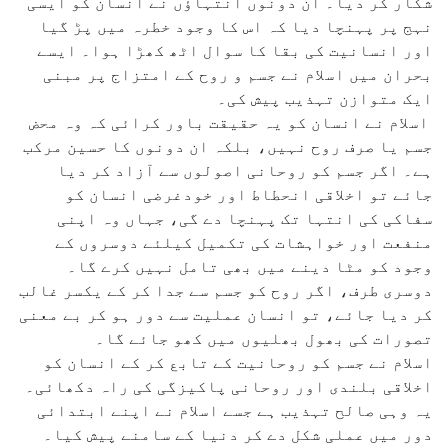
شکار کر دیا۔ ان دونوں انتہاؤں نے انسان کو ایسی
نہج پر پہنچا دیا کہ اس کا وجود خطرہ میں پڑ گیا
اور انسانیت کی بقا کا سوال اٹھ کھڑا ہوا۔ ایسے
بحران میں اسلام نے جسم و روح کے امتزاج پر مبنی
ایک متوازن تہذیب پیش کی۔
اسلام نے انسان کو یہ حقیقت باور کرائی کہ وہ محض
جسم یا صرف روح نہیں، بلکہ ان دونوں کا حسین مرکب
ہے۔ اگر جسم کو روحانی اصولوں سے آزاد کر دیا
جائے تو اخلاقی انحطاط اور خودغرضی انسان کو
سفاکی کی انتہا تک پہنچا دے گی، جہاں وہ اپنی
منفعت اور خواہشات کی تکمیل کیلئے دوسروں کے
وجود کو مٹا دینے میں بھی تامل نہیں کرے گا۔
دوسری طرف، اگر روح کو جسم سے جدا کر کے یکسر غالب
کر دیا جائے، تو انسان عملیت سے دور ہو کر بے معنی
تصورات کی بھول بھلیوں میں کھو جائے گا۔
اسلام نے جسم کو روحانیت کے تابع کر کے انسان کو
اخلاقی بلندی اور روحانی پاکیزگی کی راہ دکھائی۔
یہ وہی صالح تہذیب ہے جسے اسلام نے اپنے ابتدائی
دور میں عملی شکل دے کر دنیا کے سامنے پیش کیا۔