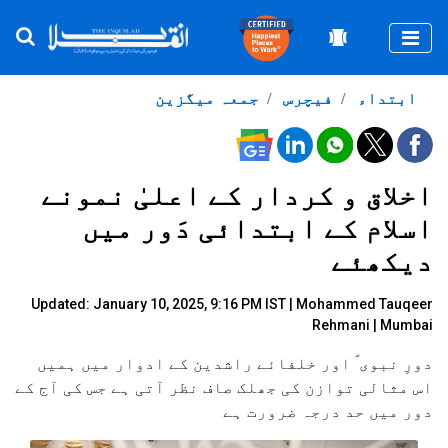
Togg
ابتداء
فیچرس
جمعہ میگزین
اخلاق و کردار کے اعلیٰ نمونے
اسلام کے ابتدائی دَور میں
دیکھئے
Updated: January 10, 2025, 9:16 PM IST |
Mohammed Tauqeer
Rehmani | Mumbai
دورِ نبوی ؐ اور خلفائے راشدین کے ادوار میں ہمیں
اس مثالی توازن کی جھلک صاف نظر آتی ہے جس کی آج کے
دور میں حد درجہ ضرورت ہے