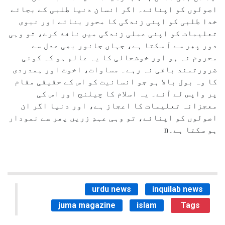
اصولوں کو اپنائے۔ اگر انسان دنیا طلبی کے بجائے
خدا طلبی کو اپنی زندگی کا محور بنائے اور نبوی
تعلیمات کو اپنی عملی زندگی میں نافذ کرے، تو وہی
دور پھر سے آ سکتا ہے، جہاں جانور بھی عدل سے
محروم نہ ہو اور خوشحالی کا یہ عالم ہو کہ کوئی
ضرورتمند باقی نہ رہے۔ مساوات، اخوت اور ہمدردی
کا وہ بول بالا ہو جو انسانیت کو اس کے حقیقی مقام
پر واپس لے آئے۔ یہ اسلام کا چیلنج اور اس کی
معجزانہ تعلیمات کا اعجاز ہے، اور دنیا اگر ان
اصولوں کو اپنائے، تو وہی عہدِ زریں پھر سے نمودار
ہو سکتا ہے۔n
urdu news
inquilab news
juma magazine
islam
Tags