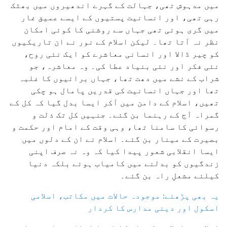
میں مدہوش تھی، جہالت کے گہرے اندھیروں میں بھٹک
رہی تھی، اور انسانیت پستیوں کے ایسے عمیق غار
میں گری ہوئی تھی جہاں سے روشنی کا کوئی امکان
نظر نہ آتا تھا۔ لیکن اسلام کے نور نے ان تاریکیوں
کو چیر ڈالا اور انسانی معاشرے کو ایک نئی روح،
نئی فکر اور نئی بنیاد عطا کی۔ وہ معاشرہ، جو
شراب کے نشے میں دھت تھا، جہاں برائیوں کا غلبہ
تھا اور جہاں انسانیت کی قدریں پامال ہو چکی
تھیں، اسلام کے دامن میں آکر ایسا بدل گیا کہ کل کے
گمراہ آج کے رہنما بن گئے۔ جنہیں کل تک ذلت و
رسوائی کا سامنا تھا، وہی وقت کے امام اور حکمت و
بصیرت کے مینار بن گئے۔ اسلام نے ان کے دلوں میں
ایسا انقلابی شعور پیدا کیا کہ وہ نہ صرف اپنی
زندگیوں کو بدلنے میں کامیاب ہوئے بلکہ دنیا
کیلئے مشعلِ راہ بن گئے۔
یہ بھی پڑھئے: موجودہ حالات میں مکاتب، اسلامی
اسکول اور دینی مدارس کا کردار