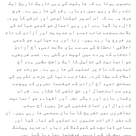
محسوس ہوتا ہے کہ جاہلیت کی وہی تاریک تاریخ ایک
نئے رنگ و روپ میں دوبارہ رقم کی جا رہی ہے۔ فرق
صرف یہ ہے کہ اب اس پر ٹیکنالوجی اور ترقی کا پردہ
ڈال دیا گیا ہے، اور وہی اعمال جو کبھی جہالت کی
علامت سمجھے جاتے تھے، اب جدیدیت اور آزادی کے نام
پر فروغ پا رہے ہیں۔ زنا اور بے حیائی، جو کبھی
اخلاقی انحطاط کی سب سے بڑی علامت تھی، آج آزادیٔ
انتخاب کے پردے میں لپیٹ دی گئی ہے۔ جسم فروشی،
جو انسانیت کی تذلیل کا ایک واضح مظہر ہے، آج
تہذیب کے نام پر تسلیم کی جا رہی ہے۔ عورت، جو
اسلام کے عطا کردہ مقام سے دنیا کی عزت و تکریم کی
مستحق تھی، آج آزادی کے خوشنما نعروں کے پیچھے
پھر سے استحصال اور حق تلفی کا شکار ہے۔ شراب
وقمار بازی اور دیگر نشہ آور اشیاء، جو انسانیت
کے زوال اور تمام فتنوں کی جڑ ہیں، آج مہذب
معاشروں میں تفریح کا سامان سمجھی جا رہی ہیں۔ ان
کے مضر اثرات، جنہوں نے نسلوں کو تباہ کیا اور
سماجی ڈھانچے کو کھوکھلا کر دیا، اب جدید پیکنگ
میں پیش کر کے انہیں خوشنما بنا دیا گیا ہے۔