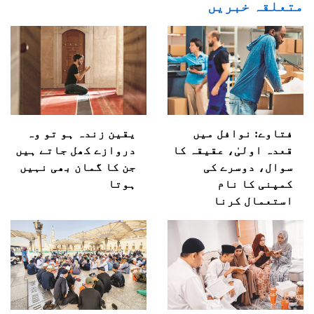
متعلقہ خبریں
فتاوے: نوافل میں
یقین زندہ ہو تو وہ
قعدہ اولیٰ، عقیقہ کا
دروازے کھل جاتے ہیں
سوال، دوسرے کی
جن کا گمان بھی نہیں
کمپنی کا نام
ہوتا
استعمال کرنا