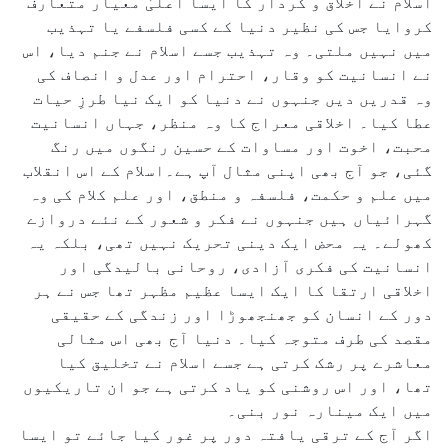
اسلام نے اخلاق و کردار کا ایسا اعلیٰ معیار متعارف
کروایا جس کی نظیر دنیا کے کسی فلسفے یا تہذیب
میں نہیں ملتی۔ وہ تہذیب جسے اسلام نے جنم دیا، اس
نے انسانیت کو وقار، احترام اور عدل و انصاف کی
وہ قدریں دیں جنہوں نے دنیا کو ایک نیا طرزِ حیات
عطا کیا۔ اخلاقی معراج کا وہ منظر، جہاں انسانیت
محبت، اخوت اور مساوات کے حسین رنگوں میں رنگ
گئی، جو آج بھی اپنی مثال آپ ہے۔اسلام کے اس انقلاب
میں علم و حکمت، فلسفہ و منطق، اور علم کلام کی وہ
گہرائیاں ہیں جنہوں نے فکر و شعور کے نئے دروازے
کھولے۔ یہ محض ایک دینی تحریک نہیں تھی، بلکہ یہ
انسانیت کی فکری آزادی، روحانی بالیدگی اور
اخلاقی ارتقا کا ایک ایسا عظیم مظہر تھا جس نے ہر
دور کے انسان کو جھنجھوڑا اور زندگی کے حقیقی
مقصد کی طرف متوجہ کیا۔ دنیا آج بھی اس مثالی
معاشرے پر رشک کرتی ہے جسے اسلام نے تخلیق کیا
تھا، اور اس روشنی کو یاد کرتی ہے جو ان تاریکیوں
میں ایک مینارہ نور بنی۔
اگر آج کے ترقی یافتہ دور پر غور کیا جائے تو ایسا