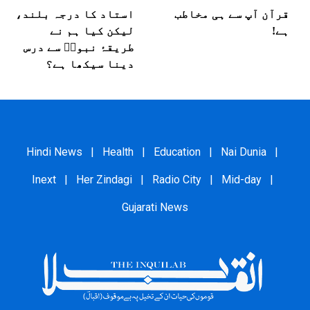
قرآن آپ سے ہی مخاطب
استاد کا درجہ بلند،
ہے!
لیکن کیا ہم نے
طریقۂ نبویؐ سے درس
دینا سیکھا ہے؟
Hindi News
|
Health
|
Education
|
Nai Dunia
|
Inext
|
Her Zindagi
|
Radio City
|
Mid-day
|
Gujarati News