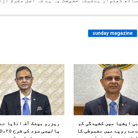
ساتھ کھلواڑ ہےجبکہ حقیقت یہ ہے کہ اصل مجرم آزاد
sunday magazine
ی ایشیا میں کشیدگی کم
ریزرو بینک آف انڈیا نے
 سے روپے میں مضبوطی کا