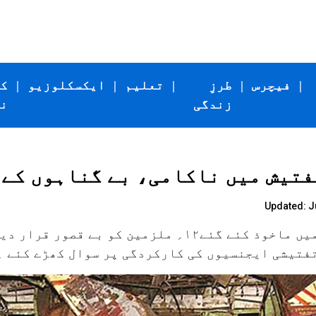
|
فیچرس
|
طرزِ
|
تعلیم
|
ایکسکلوزیو
|
ک
زندگی
ن
یں ناکامی، بے گناہوں کے ۱۹؍ سال برباد
Updated: Ju
۲۰۰۶ء میں ہوئے لوکل ٹرین دھماکوں میں ماخوذ کئے گئے۱۲؍ ملزم
تفتیشی ایجنسیوں کی کارکردگی پر سوال کھڑے کئے ہ