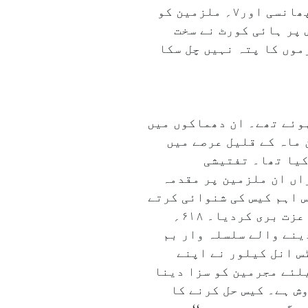
تحقیقاتی ایجنسیوں نے۱۲؍ ملزمین کو گرفتار کیا تھا۔ مکوکا عدالت نے ۵؍ ملزمین کو پھانسی اور۷؍ ملزمین کو
 پر ہائی کورٹ نے سخت
ہ سازش کے اصل مجرموں کا پتہ نہیں چل سکا
باہ کن بم دھماکے ہوئے تھے۔ ان دھماکوں میں
ہوگئے تھے۔ تین ماہ کے قلیل عرصے میں
 دعویٰ کیا تھا۔ تفتیشی
اں ان ملزمین پر مقدمہ
 کو اس اہم کیس کی شنوائی کرتے
ہوئے بامبے ہائی کورٹ نے تفتیش کاروں کی خامیوں کو اجاگر کرتے ہوئے ۱۲؍ افراد کو باعزت بری کردیا۔ ۶۱۸؍
دینے والے سلسلہ وار بم
س انل کیلور نے اپنے
لئے مجرمین کو سزا دینا
ش ہے۔ کیس حل کرنے کا