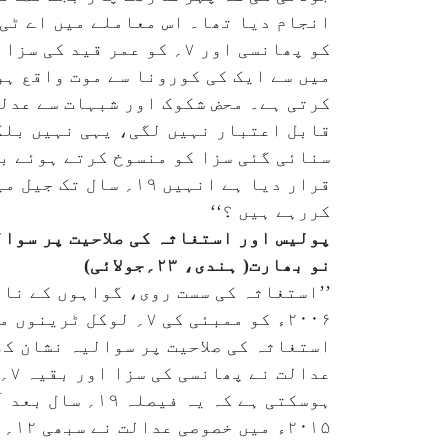
کو پھانسی اور ۷؍ کو عمر
میں سے ایک کی کورونا سے موت واقع ہو
کرتی ہے۔ محض شکوک اور شبہات سے عدلی
قابل اعتبار نہیں لگی، یہی نہیں بلکہ
سنائی گئی سزا کو منسوخ کرتے ہوئے ب
قرار دیا ہے انہیں 
کررہے ہیں ؟‘‘
پولیس اور استغاثہ کی صلاحیت پر سوا
نو بھارت( ہندی، ۲۳؍جولائی)
عد
ہوسکتی ہے کہ ی