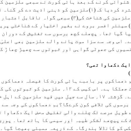
عت تھی۔ مسلسل ۶؍ ماہ تک شنوائی کرنے کے بعد ہائی کورٹ نے سبھی م
یا گیا تھا۔ پچھلے کچھ برسوں سے تفتیش کے دوران 
۔ اس وجہ سے سزا موت پانے والے ملزمین بھی اعلیٰ
سیوں کی جھوٹی گواہی اور ثبوتوں سے چھیڑ چھاڑ کر
ایک دکھاوا تھی؟
سلہ وار بم دھماکوں پر بامبے ہائی کورٹ کا فیصلہ دھماک
والوں کے اہل خانہ کیلئے ایک زبردست جھٹکا ہے۔ اس کیس 
کوتاہیوں کی وجہ سے بری کردیا گیا ہے۔ گزشتہ ۱۷؍ سال سے جیل میں قید 
برسوں کی تلافی کون کرےگا؟بم دھماکوں کی وجہ سے 
 طویل عرصے تک چلنے والی تفتیش محض ایک دکھاوا 
 کے پیچھے لشکر طیبہ اور سیمی کا ہاتھ تھا۔ پوری
کس کو کانڈلا بندرگاہ کے ذریعہ ممبئی بھیجا گیا۔