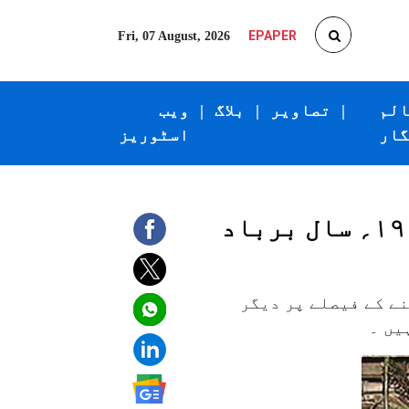
EPAPER
Fri, 07 August, 2026
الم
|
تصاویر
|
بلاگ
|
ویب
گار
اسٹوریز
ین کو بے قصور قرار دینے کے فیصلے پر دیگر
یں ۔