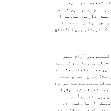
ین کو بے قصور قرار دینے کے فیصلے پر دیگر
یں ۔ جن نوجوانوں کو اس
اپنے اداریوں میں سوال
؟ اور جن لوگوں نے دھماکہ
ر کب گرفتار ہوں گے؟جانچ
کیلئے بھی آرام نہیں
 حملے ہوں یا پھر ٹرینوں
دیر کیلئے توقف ہوتا ہے
زحمت؟ یہاں انسان بستے
لینے والے بم دھماکے کے سبھی ملزمین کو بری
کنگ نیوز کے عنوان سے چلایا
 رہی۔ تقریباً دو
دہائیوں پہلے ہوئے لوکل ٹرینوں کے دھماکوں کو اہل ممبئی کبھی نہیں بھول پائیں گے۔ ٹھیک ۱۹؍ سال قبل ۱۱؍
 میں رکھ کر دھماکوں کو