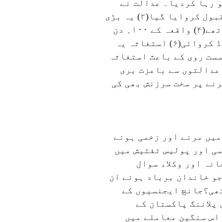
لزمین کو رہا کردیا۔ عدالت نے
ٹرائل کورٹ کا فیصلہ اس بنیاد پر مسترد کردیا کہ(۱)ملزمین کو ذہنی اذیت دے کر گناہ قبول کروایا گیا(۲) یہ بڑی
عجیب بات ہے کہ۴؍سال بعد گواہوں نے ملزمین کی شناخت کی(۳) سبھی گواہ ناقابل اعتبار تھے(۴) واقعہ کے ۱۰۰؍ دن
بعد دیئے گئے بیانات قبول نہیں ہے(۵) سینئر افسر بروے نے بغیر اختیار کے شناختی پریڈ کروائی(۶) استغاثہ یہ
سست روی کے باعث استغاثہ
 عدالتوں سے باعزت بری
نے پر سخت سرزنش بھی کی
وں میں مرنے اور زخمی ہونے
کے ۱۲؍ ملزمین کو ثبوتوں کی کمی اور پولیس تفتیش میں
ملزمین کے اہل خانہ اور وکلاء سوال
جو خاندان برباد ہوئے ان
تھی؟جانچ ایجنسیوں کے
 پلاننگ پاکستان کے
 اس سنگین معاملے میں