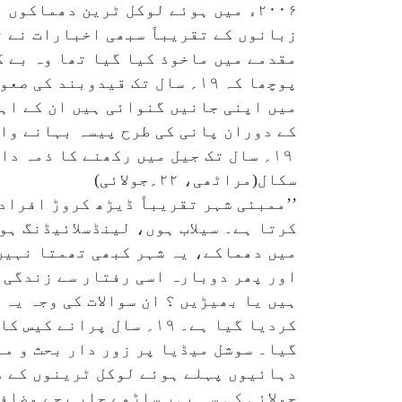
زبانوں کے تقریباً سبھی اخبارات نے 
مقدمے میں ماخوذ کیا گیا تھا وہ بے گ
پوچھا کہ ۱۹؍ سال تک قیدوبن
میں اپنی جانیں گنوائی ہیں ان کے اہل
کے دوران پانی کی طرح پیسہ بہانے وا
۱۹؍ سال تک جیل میں رکھنے کا ذمہ دار کون ہے؟
سکال(مراٹھی، ۲۲؍جولائی)
’’ممبئی شہر تقریباً ڈیڑھ کروڑ افراد
کرتا ہے۔ سیلاب ہوں، لینڈسلائیڈنگ ہو
میں دھماکے، یہ شہر کبھی تھمتا نہیں 
اور پھر دوبارہ اسی رفتار سے زندگی 
کردیا گیا ہے۔ ۱۹؍ سال 
گیا۔ سوشل میڈیا پر زور دار بحث و مب
جولائی کی سہ پہر ساڑھے چار بجے مضاف