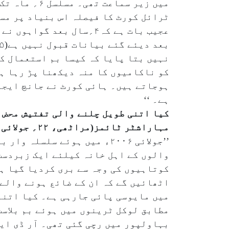
میں زیر سما
نہیں بتا پایا کہ کیسا بم استعمال ک
کو ناکامیوں کا منہ دیکھنا پڑ رہا ہے
ہوجاتے ہیں۔ ہائی کورٹ نے جانچ ایجن
ہے۔ ‘‘
کیا اتنی طویل چلنے والی تفتیش محض 
مہاراشٹر ٹائمز(مراٹھی، ۲۲؍ جولائی )
’’جولائی ۲۰۰۶ء میں ہوئے سل
اٹھائیں گے کہ ان کے ضائع ہونے والے 
میں مایوسی پائی جارہی ہے۔ کیا اتنے
مطابق لوکل ٹرینوں میں ہوئے بم بلاسٹ
بہاولپور میں رچی گئی تھی۔ آر ڈی ای