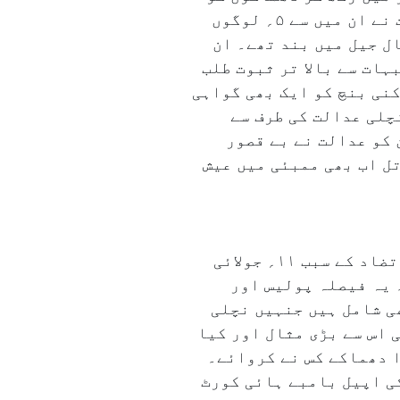
انجام دیا تھا۔ اس معاملے میں اے ٹی ایس نے ۱۲؍ افراد کو گرفتار کیاتھا۔ نچلی عدالت نے ان میں سے ۵؍ لوگوں
ا حال جیل میں بند تھے۔ ان
ہات سے بالا تر ثبوت طلب
نی بنچ کو ایک بھی گواہی
چلی عدالت کی طرف سے
 کو عدالت نے بے قصور
کے قاتل اب بھی ممبئی میں عیش
’’استغاثہ کی سست روی، گواہوں کے ناقابل اعتبار بیانات اور تحقیقاتی ایجنسیوں میں تضاد کے سبب ۱۱؍ جولائی
ملزمین کو بری کردیا گیا۔ یہ فیصلہ پولیس اور
ھڑا کرتا ہے۔ بری ہونے والوں میں وہ ۵؍ ملزمین بھی شامل ہیں جنہیں نچلی
یں تاخیر کی اس سے بڑی مثال اور کیا
جان لیوا دھماکے کس نے کروائے۔
زمین کو سخت سزا سنائی تھی۔ ۲۰۱۵ء سے ملزمین کی اپیل بامبے ہائی کورٹ