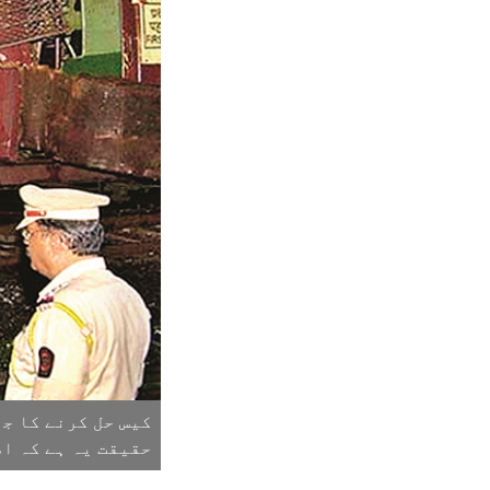
کیس حل کرنے کا ج
حقیقت یہ ہے کہ اص