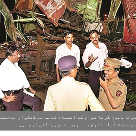
ھوٹا دعویٰ کرنا عوام کے اعتماد کے ساتھ کھلواڑ ہےجبکہ
ل مجرم آزاد گھوم رہے ہیں۔ تصویر: آئی این این۔