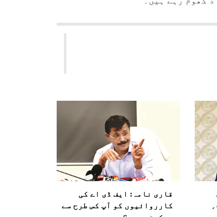
 گھوم رہے ہیں۔ ‘‘
قاری نامہ: ایف ڈی اے کی
پالیسی سود کی شرح ۲۵ء۵؍
کارروائیوں کو آپ کس طرح سے