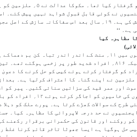
نسیوں نے کوئی قابل قبول شواہد نہیں پیش کئے۔ اس
الفاظ میں تفتیشی ایجنسیوں کی سرزنش کی ہے۔ ۱۹؍ سال بعد اس سفاکان
 ہے۔ ‘‘
کا مظاہرہ کیا
’’۱۹؍ سال قبل ممبئی کی ۷؍ لوکل ٹرینوں میں ۱۱؍ منٹ کے اندر اندر ت
۱۸۹؍ افراد کی جانیں چلی گئی تھیں جبکہ ۸۱۶؍ افراد شدید طور پر زخمی 
دہشت گردی اسکواڈ نے ۱۳؍ افراد کو گرفتار کرتے ہوئے کیس کو حل کرنے کا
 ملزمین نے اپنے گناہ کا اعتراف کرلیا ہے۔ بعداز
و انہیں سزائے موت اور عمر قید کی سزائیں سنائی گئیں۔ پیر
ی طرح کے سوالات کھڑے کرتا ہے۔ پورے ملک کو دہلا 
یجنسیوں نے حد درجہ لاپروائی کا مظاہرہ کیا۔ جسٹ
کو روکنے اور قانون کی حکمرانی برقرار رکھنے کی
یس حل ہوگیا ہے ایسا جھوٹا تاثر قائم کرنا غلط رو