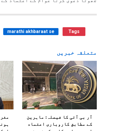
جھوٹا دعویٰ کرنا عوام کے اعتماد کے 
marathi akhbaraat se
Tags
متعلقہ خبریں
آر بی آئی کا فیصلہ: ماہرین
مغرب
کے مطابق کاروباری اعتماد
ہونے