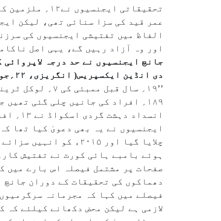
عمر قید کی سزا سنائی تھی، لیکن ایج
اور وہ آزاد رہیں گے، یہی اصل ناکامی
جانچ ایجنسیوں نے حد درجہ لاپروائی 
دی انڈین ایکسپریس( انگریزی، ۲۲؍جولائی)
انسداد 
ایجنسیوں نے یہ بھی دعویٰ کیا تھا کہ
چلایا گیا اور ۲۰۱۵ء ک
صفحات پر مشتمل فیصلہ اس بارے میں کئ
دھماکوں کی تحقیقات کے دوران جانچ ا
فیصلے میں کہا کہ مجرمانہ سرگرمیوں 
لازمی ہے لیکن محض دکھانے کیلئے کہ ک