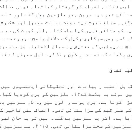
 قید کی سزا سنائی تھی۔ یہ درجن بھر ملزمین جیل گئے اور ت
گئی۔ سزائے موت دیتے وقت عدالت معقول اور شک وشب
ہ کو متاثر نہیں کیا جاسکتا۔ ہائی کورٹ کی دو رک
 کسی بھی سرکاری وکیل کے دلائل واضح نہیں تھے۔ ن
نچ نے پولیس کی تفتیش پر سوال اٹھایا۔ جن ملزمین
۱۹؍ سال تک جیل میں رکھنے کا ذمہ دار کون ہے؟ کیا اہل ممبئی 
لیہ نشان
۲۰۰۶ء کو ممبئی کی ۷؍ لوکل ٹرینوں میں ہوئے بم بلاسٹ کے۱۲؍ 
استغاثہ کی صلاحیت پر سوالیہ نشان ک
الت نے پھانسی کی سزا اور بقیہ ۷؍کو عمر قید کی سزا سنائی تھی۔ انصاف م
ہ فیصلہ ۱۹؍ سال بعد آیا ہے۔ اگر یہ ملزمین بے گناہ ہیں تو یہ 
۲۰۱۵ء میں خصوصی عدالت نے سبھی ۱۲؍ مل