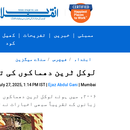
ممبئی
|
خبریں
|
تفریحات
|
کھیل
کود
ابتداء
فیچرس
سنڈے میگزین
لوکل ٹرین دھماکوں کی تفتیش م
ly 27, 2025, 1:14 PM IST |
Ejaz Abdul Gani
| Mumbai
زبانوں کے تقریباً سبھی اخبارات نے 