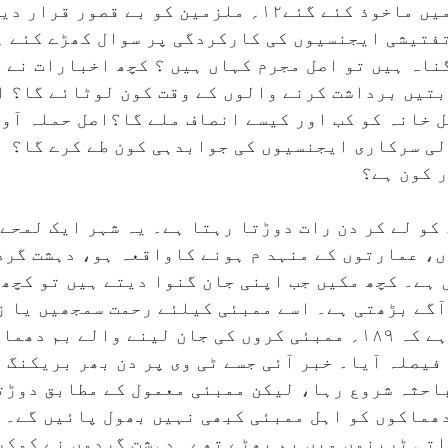
۲۰۰۶ء میں ہوئے لوکل ٹرین دھماکوں میں ماخوذ کئے گئے۱۲؍ ملزم
تفتیشی ایجنسیوں کی کارکردگی پر سوال کھڑے کئے ہ
ناہ ہیں تو اصل مجرم کہاں ہیں ؟ کچھ اخبارات نے 
د کی صعوبتیں برداشت کرنے والوں کے وقت کون لوٹائے گا
 خانہ کو کب اور کیسے انصاف ملے گا؟اصل حملہ آو
لی سرکاری ایجنسیوں کی جوابدہی کون طے کرے گا؟
 کو لے کر دن رات دوڑتا رہتا ہے۔ یہ شہر ایک لمحے 
ں، عمارتوں کے منہد م ہونے کاواقعہ ہو، دہشت گرد
ہے۔ کچھ مکیں جب اپنی جان گنوا دیتے ہیں تو کچھ 
آگے بڑھتی ہے۔ اسے ممبئی کیلئے رحمت سمجھیں یا 
ہیں یا بھیڑیں ؟ ان سوالات کی وجہ یہ ہے کہ ۱۸۹؍ ممبئی کروں کی جان 
پرانے کیس کا فیصلہ آیا۔ خبر آئی جسے ٹی وی پر دن بھر بری
احثہ شروع رہا، لیکن ممبئی معمول کے مطابق دوڑتی
اتی ٹرینوں میں بم پھٹے تھے۔ دہشت گردوں نے کوکر