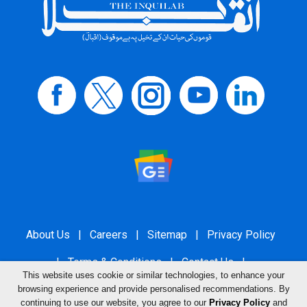
About Us
|
Careers
|
Sitemap
|
Privacy Policy
|
Terms & Conditions
|
Contact Us
|
This website uses cookie or similar technologies, to enhance your
Grievance Redressal
browsing experience and provide personalised recommendations. By
continuing to use our website, you agree to our
Privacy Policy
and