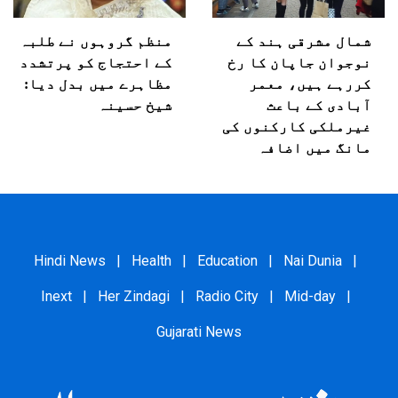
شمال مشرقی ہند کے
منظم گروہوں نے طلبہ
نوجوان جاپان کا رخ
کے احتجاج کو پرتشدد
کررہے ہیں، معمر
مظاہرے میں بدل دیا:
آبادی کے باعث
شیخ حسینہ
غیرملکی کارکنوں کی
مانگ میں اضافہ
Hindi News
|
Health
|
Education
|
Nai Dunia
|
Inext
|
Her Zindagi
|
Radio City
|
Mid-day
|
Gujarati News