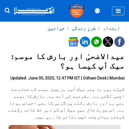
Togg
ابتداء
طرزِ زندگی
خواتین
عیدالاضحیٰ اور بارش کا موسم:
میک اَپ کیسا ہو؟
Updated: June 05, 2025, 12:47 PM IST |
Odhani Desk | Mumbai
کپڑے ہوں یا پھر میک اَپ، ہر چیز موسم کے حساب سے
اچھی لگتی ہے۔ بقرعید کی آمد ہے۔ بارش کا موسم
بھی ہے اور بارش رکنے پر گرمی کا بھی احساس ہوتا
ہے۔ اس صورت حال میں میک اَپ کو دیر تک قائم رکھنے
کیلئے یہاں چند ٹپس بتائی جا رہی ہیں۔