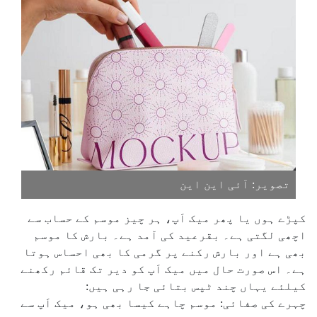
تصویر: آئی این این
کپڑے ہوں یا پھر میک اَپ، ہر چیز موسم کے حساب سے
اچھی لگتی ہے۔ بقرعید کی آمد ہے۔ بارش کا موسم
بھی ہے اور بارش رکنے پر گرمی کا بھی احساس ہوتا
ہے۔ اس صورت حال میں میک اَپ کو دیر تک قائم رکھنے
کیلئے یہاں چند ٹپس بتائی جا رہی ہیں:
چہرے کی صفائی: موسم چاہے کیسا بھی ہو، میک اَپ سے