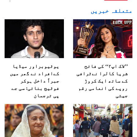
متعلقہ خبریں
’’لاک اپ۲‘‘ کی فاتح
یوٹیوبراور میڈیا
شریا کالرا نےٹرافی
کےافراد نے گھر میں
کے ساتھ ایک کروڑ
جبراً داخل ہوکر
روپے کی انعامی رقم
فوٹیج بنائی: سی جے
جیتی
پی ترجمان