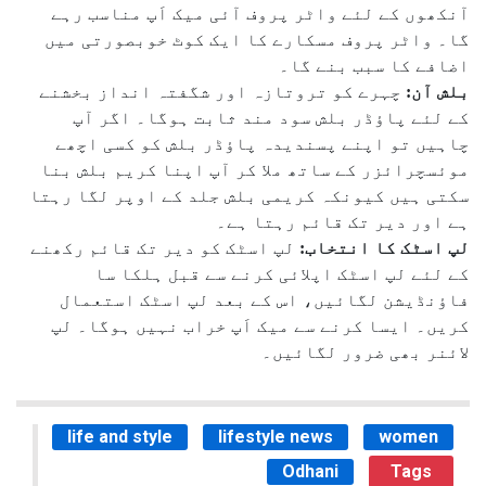
آنکھوں کے لئے واٹر پروف آئی میک اَپ مناسب رہے
گا۔ واٹر پروف مسکارے کا ایک کوٹ خوبصورتی میں
اضافے کا سبب بنے گا۔
بلش آن:
چہرے کو تروتازہ اور شگفتہ انداز بخشنے
کے لئے پاؤڈر بلش سود مند ثابت ہوگا۔ اگر آپ
چاہیں تو اپنے پسندیدہ پاؤڈر بلش کو کسی اچھے
موئسچرائزر کے ساتھ ملا کر آپ اپنا کریم بلش بنا
سکتی ہیں کیونکہ کریمی بلش جلد کے اوپر لگا رہتا
ہے اور دیر تک قائم رہتا ہے۔
لپ اسٹک کا انتخاب:
لپ اسٹک کو دیر تک قائم رکھنے
کے لئے لپ اسٹک اپلائی کرنے سے قبل ہلکا سا
فاؤنڈیشن لگائیں، اس کے بعد لپ اسٹک استعمال
کریں۔ ایسا کرنے سے میک اَپ خراب نہیں ہوگا۔ لپ
لائنر بھی ضرور لگائیں۔
life and style
lifestyle news
women
Odhani
Tags