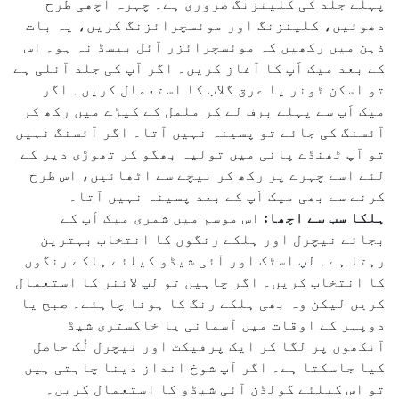
پہلے جلد کی کلینزنگ ضروری ہے۔ چہرہ اچھی طرح
دھوئیں، کلینزنگ اور موئسچرائزنگ کریں، یہ بات
ذہن میں رکھیں کہ موئسچرائزر آئل بیسڈ نہ ہو۔ اس
کے بعد میک اَپ کا آغاز کریں۔ اگر آپ کی جلد آئلی ہے
تو اسکن ٹونر یا عرق گلاب کا استعمال کریں۔ اگر
میک اَپ سے پہلے برف لے کر ململ کے کپڑے میں رکھ کر
آئسنگ کی جائے تو پسینہ نہیں آتا۔ اگر آئسنگ نہیں
تو آپ ٹھنڈے پانی میں تولیہ بھگو کر تھوڑی دیر کے
لئے اسے چہرے پر رکھ کر نیچے سے اٹھائیں، اس طرح
کرنے سے بھی میک اَپ کے بعد پسینہ نہیں آتا۔
ہلکا سب سے اچھا:
اس موسم میں شمری میک اَپ کے
بجائے نیچرل اور ہلکے رنگوں کا انتخاب بہترین
رہتا ہے۔ لپ اسٹک اور آئی شیڈو کیلئے ہلکے رنگوں
کا انتخاب کریں۔ اگر چاہیں تو لپ لائنر کا استعمال
کریں لیکن وہ بھی ہلکے رنگ کا ہونا چاہئے۔ صبح یا
دوپہر کے اوقات میں آسمانی یا خاکستری شیڈ
آنکھوں پر لگا کر ایک پرفیکٹ اور نیچرل لُک حاصل
کیا جاسکتا ہے۔ اگر آپ شوخ انداز دینا چاہتی ہیں
تو اس کیلئے گولڈن آئی شیڈو کا استعمال کریں۔