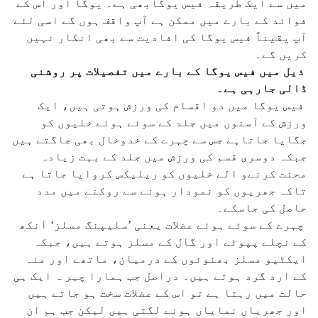
میں سے ایک طریقہ فیس یوگابھی ہے۔ یوگا اور اس کے
فوائد کے بارے میں ممکن ہے آپ واقف ہوں گے اسی لئے
آپ یقیناً فیس یوگا کی افادیت سے بھی انکار نہیں
کریں گے۔
ذیل میں فیس یوگا کے بارے میں تفصیلات پر روشنی
ڈالی جارہی ہے۔
فیس یوگا میں دو اقسام کی ورزش ہوتی ہیں، ایک
ورزش کے آسنوں میں جلد کے سوئے ہوئے خلیوں کو
جگایا جاتاہے جس سے چہرے کے خدوخال بھی جاگتے ہیں
جبکہ دوسری قسم کی ورزش میں جلد کے بہت زیادہ
محنت کرنےو الے خلیوں کو ریلیکس کروایا جاتا ہے
تاکہ جھریوں کو نمودار ہونے سے روکنے میں مدد
حاصل کی جاسکے۔
چہرے کے سوئے ہوئے عضلات یعنی ’سلیپنگ مسلز‘ آنکھ
کے نچلے پپوٹے اور گال کے مسلز ہوتے ہیں، جبکہ
ایکٹیو مسلز بھنوئوں کے درمیان، ماتھے اور منہ
کے ارد گرد ہوتے ہیں۔ دراصل جب ہمارا چہر ہ ایک ہی
حالت میں رہتا ہے تو اس کے عضلات سخت ہو جاتے ہیں
اور جھریاں نمایاں ہونے لگتی ہیں لیکن جب ہم ان