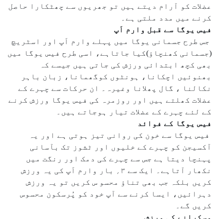
عضلات کو آرام دیتے ہیں تو جھریوں سے چھٹکارا حاصل
کرنے میں مدد ملتی ہے۔
فیس یوگا سے قبل وارم اَپ
جس طرح جسمانی یوگا میں پہلے وارم اَپ اور اسٹریچ
(جسمانی کھنچاؤ)کیا جاتاہے، اسی طرح فیس یوگا میں
بھی کچھ ابتدائی ورزش کی جاتی ہیں جیسے کہ
بھنوئیں اچکانا، ہونٹوں کوگھمانا، زبان باہر
نکالنا ، گال پھلانا وغیرہ۔ ان حرکات سے چہرے کے
عضلات کھلتے ہیں اور روزمرہ کی فیس یوگا ورزش کرنے
کے لئے چہرے کے عضلات تیار ہوجاتے ہیں۔
فیس یوگا کے فوائد
فیس یوگا سے خون کی روانی تیز ہوتی ہے اور یہ
آکسیجن کو چہرے کے خلیوں اور ٹشوز تک بآسانی
پہنچا دیتا ہے جس سے چہرے کی دمک اور رنگت میں
نکھار آتاہے۔ ایک سے ۳؍ بار وارم اَپ کی یہ ورزش
کریں بلکہ جب بھی تناؤ محسو س کریں تو یہ ورزش
دہرائیں، ایسا کرنے سے آپ خود کو پُرسکون محسوس
کریں گے۔
مسکرانے کی ورزش