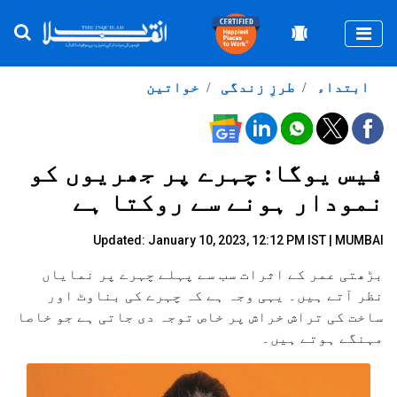
Togg
ابتداء
طرزِ زندگی
خواتین
فیس یوگا: چہرے پر جھریوں کو
نمودار ہونے سے روکتا ہے
Updated: January 10, 2023, 12:12 PM IST | MUMBAI
بڑھتی عمر کے اثرات سب سے پہلے چہرے پر نمایاں
نظر آتے ہیں۔ یہی وجہ ہے کہ چہرے کی بناوٹ اور
ساخت کی تراش خراش پر خاص توجہ دی جاتی ہے جو خاصا
مہنگے ہوتے ہیں۔