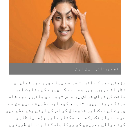
تصویر:آئی این این
بڑھتی عمر کے اثرات سب سے پہلے چہرے پر نمایاں
نظر آتے ہیں۔ یہی وجہ ہے کہ چہرے کی بناوٹ اور
ساخت کی تراش خراش پر خاص توجہ دی جاتی ہے جو خاصا
مہنگے ہوتے ہیں۔ تاہم، کچھ ایسے طریقے ہیں جن سے
چہرے کی دمک اور خدوخال کو اس کی اپنی وضع قطع میں
عرصہ دراز تک رکھا جاسکتاہے اور بڑھاپا ظاہر
کرنے والی جھریوں کو روکا جاسکتا ہے۔ ان طریقوں