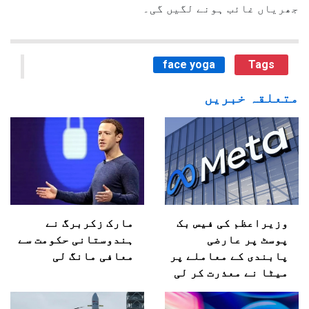
جھریاں غائب ہونے لگیں گی۔
face yoga
Tags
متعلقہ خبریں
وزیراعظم کی فیس بک
مارک زکربرگ نے
پوسٹ پر عارضی
ہندوستانی حکومت سے
پابندی کے معاملے پر
معافی مانگ لی
میٹا نے معذرت کر لی