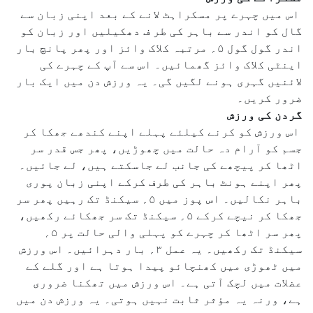
اس میں چہرے پر مسکراہٹ لانے کے بعد اپنی زبان سے
گال کو اندر سے باہر کی طر ف دھکیلیں اور زبان کو
اندر گول گول ۵؍ مرتبہ کلاک وائز اور پھر پانچ بار
اینٹی کلاک وائز گھمائیں۔ اس سے آپ کے چہرے کی
لائنیں گہری ہونے لگیں گی۔ یہ ورزش دن میں ایک بار
ضرور کریں۔
گردن کی ورزش
اس ورزش کو کرنے کیلئے پہلے اپنے کندھے جھکا کر
جسم کو آرام دہ حالت میں چھوڑیں، پھر جس قدر سر
اٹھا کر پیچھے کی جانب لے جاسکتے ہیں، لے جائیں۔
پھر اپنے ہونٹ باہر کی طرف کرکے اپنی زبان پوری
باہر نکالیں۔ اس پوز میں ۵؍ سیکنڈ تک رہیں پھر سر
جھکا کر نیچے کرکے ۵؍ سیکنڈ تک سر جھکائے رکھیں،
پھر سر اٹھا کر چہرے کو پہلی والی حالت پر ۵؍
سیکنڈ تک رکھیں۔ یہ عمل ۳؍ بار دہرائیں۔ اس ورزش
میں ٹھوڑی میں کھنچائو پیدا ہوتا ہے اور گلے کے
عضلات میں لچک آتی ہے۔ اس ورزش میں تھکنا ضروری
ہے، ورنہ یہ مؤثر ثابت نہیں ہوتی۔ یہ ورزش دن میں