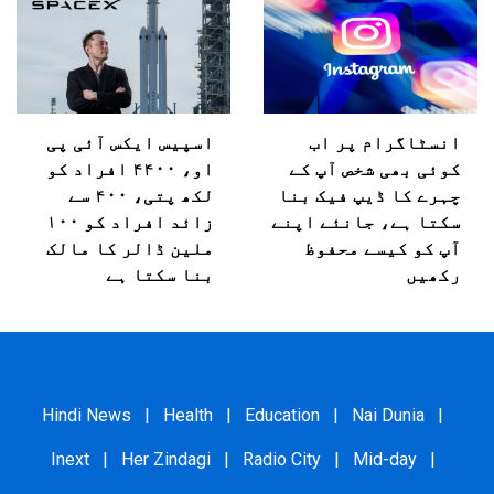
انسٹاگرام پر اب
اسپیس ایکس آئی پی
کوئی بھی شخص آپ کے
او، ۴۴۰۰ افراد کو
چہرے کا ڈیپ فیک بنا
لکھ پتی، ۴۰۰ سے
سکتا ہے، جانئے اپنے
زائد افراد کو ۱۰۰
آپ کو کیسے محفوظ
ملین ڈالر کا مالک
رکھیں
بنا سکتا ہے
Hindi News
|
Health
|
Education
|
Nai Dunia
|
Inext
|
Her Zindagi
|
Radio City
|
Mid-day
|