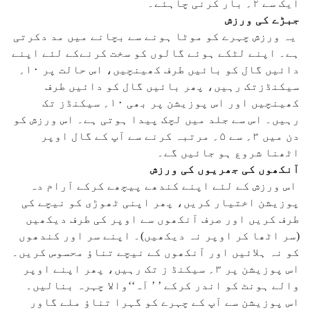
ایک سے ۲؍ بار کرنی چاہئے۔
جبڑے کی ورزش
یہ ورزش چہرے کو موٹا ہونے سے بچانے میں مد دکرتی
ہے۔ اپنے لٹکے ہوئے گالوں کو سخت کرنےکے لئے اپنے
دائیں گال کو بائیں طرف کھینچیں، اس حالت پر ۱۰؍
سیکنڈزتک رہیں، پھر بائیں گال کو دائیں طرف
کھینچیں اور اس پوزیشن پر بھی ۱۰؍ سیکنڈز تک
رہیں۔ اس سے جلد میں لچک پیدا ہوتی ہے۔ اس ورزش کو
دن میں ۳؍ سے ۵؍ مرتبہ کرنے سے آپ کے گال اوپر
اٹھنا شروع ہو جائیں گے۔
آنکھوں کی جھریوں کی ورزش
اس ورزش کے لئے اپنے کندھے پیچھے کرکے آرام دہ
پوزیشن اختیار کریں، پھر اپنی ٹھوڑی کو نیچے کی
طرف کریں اور صرف آنکھوں سے اوپر کی طرف دیکھیں
(سر اٹھا کر اوپر نہ دیکھیں)۔ اپنے سر اور کندھوں
کو نہ ہلائیں اور آنکھوں کے نیچے تناؤ محسوس کریں۔
اس پوزیشن پر ۳؍ سیکنڈ ز تک رہیں، پھر اپنے اوپر
والے ہونٹ کو اندر کرکے ’ ’ آہ‘‘والا چہرہ بنالیں۔
اس پوزیشن سے آپ کے چہرے کو گہرا تناؤ ملے گاور