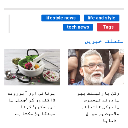
lifestyle news
life and style
tech news
Tags
متعلقہ خبریں
رکن پارلیمنٹ پپو
یونانی اور آیوروید
یادونے تیجسوی
ڈاکٹروں کو ’جعلی یا
یادوکی قائدانہ
نیم حکیم‘ کہنا
صلاحیت پر سوال
مہنگا پڑ سکتا ہے
اٹھایا