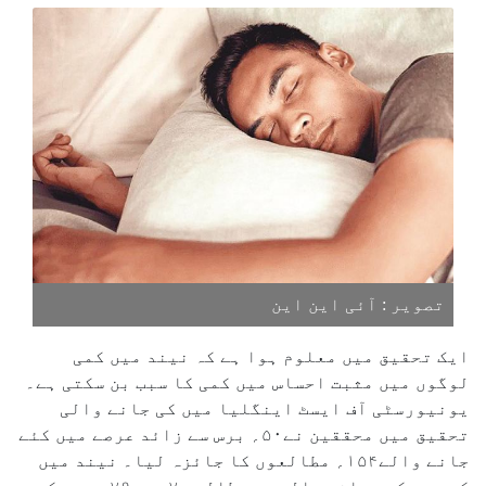
تصویر : آئی این این
ایک تحقیق میں معلوم ہوا ہے کہ نیند میں کمی
لوگوں میں مثبت احساس میں کمی کا سبب بن سکتی ہے۔
یونیورسٹی آف ایسٹ اینگلیا میں کی جانے والی
تحقیق میں محققین نے۵۰؍ برس سے زائد عرصے میں کئے
جانے والے۱۵۴؍ مطالعوں کا جائزہ لیا۔ نیند میں