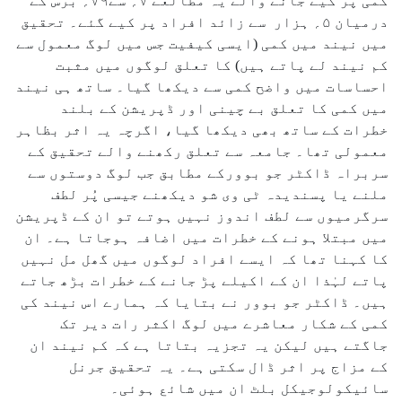
کمی پر کیے جانے والے یہ مطالعے ۷؍ سے۷۹؍ برس کے
درمیان ۵؍ ہزار سے زائد افراد پر کیے گئے۔ تحقیق
میں نیند میں کمی (ایسی کیفیت جس میں لوگ معمول سے
کم نیند لے پاتے ہیں) کا تعلق لوگوں میں مثبت
احساسات میں واضح کمی سے دیکھا گیا۔ ساتھ ہی نیند
میں کمی کا تعلق بے چینی اور ڈپریشن کے بلند
خطرات کے ساتھ بھی دیکھا گیا، اگرچہ یہ اثر بظاہر
معمولی تھا۔ جامعہ سے تعلق رکھنے والے تحقیق کے
سربراہ ڈاکٹر جو بوورکے مطابق جب لوگ دوستوں سے
ملنے یا پسندیدہ ٹی وی شو دیکھنے جیسی پُر لطف
سرگرمیوں سے لطف اندوز نہیں ہوتے تو ان کے ڈپریشن
میں مبتلا ہونے کے خطرات میں اضافہ ہوجاتا ہے۔ ان
کا کہنا تھا کہ ایسے افراد لوگوں میں گھل مل نہیں
پاتے لہٰذا ان کے اکیلے پڑ جانے کے خطرات بڑھ جاتے
ہیں۔ ڈاکٹر جو بوور نے بتایا کہ ہمارے اس نیند کی
کمی کے شکار معاشرے میں لوگ اکثر رات دیر تک
جاگتے ہیں لیکن یہ تجزیہ بتاتا ہے کہ کم نیند ان
کے مزاج پر اثر ڈال سکتی ہے۔ یہ تحقیق جرنل
سائیکولوجیکل بلٹ ان میں شائع ہوئی۔