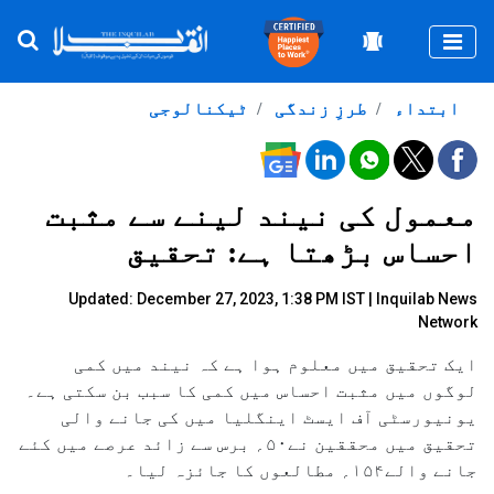
Togg
ابتداء
طرزِ زندگی
ٹیکنالوجی
معمول کی نیند لینے سے مثبت
احساس بڑھتا ہے: تحقیق
Updated: December 27, 2023, 1:38 PM IST |
Inquilab News
Network
ایک تحقیق میں معلوم ہوا ہے کہ نیند میں کمی
لوگوں میں مثبت احساس میں کمی کا سبب بن سکتی ہے۔
یونیورسٹی آف ایسٹ اینگلیا میں کی جانے والی
تحقیق میں محققین نے۵۰؍ برس سے زائد عرصے میں کئے
جانے والے۱۵۴؍ مطالعوں کا جائزہ لیا۔