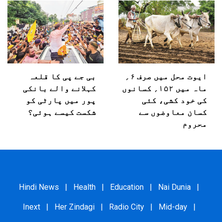
ایوت محل میں صرف ۶؍
بی جے پی کا قلعہ
ماہ میں ۱۵۲؍ کسانوں
کہلانے والے بانکی
کی خود کشی، کئی
پور میں پارٹی کو
کسان معاوضوں سے
شکست کیسے ہوئی؟
محروم
Hindi News
|
Health
|
Education
|
Nai Dunia
|
Inext
|
Her Zindagi
|
Radio City
|
Mid-day
|