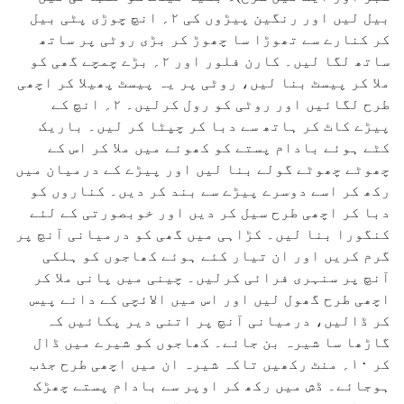
بیل لیں اور رنگین پیڑوں کی ۲؍ انچ چوڑی پٹی بیل
کر کنارے سے تھوڑا سا چھوڑ کر بڑی روٹی پر ساتھ
ساتھ لگا لیں۔ کارن فلور اور ۲؍ بڑے چمچے گھی کو
ملا کر پیسٹ بنا لیں، روٹی پر یہ پیسٹ پھیلا کر اچھی
طرح لگائیں اور روٹی کو رول کرلیں۔ ۲؍ انچ کے
پیڑے کاٹ کر ہاتھ سے دبا کر چپٹا کر لیں۔ باریک
کٹے ہوئے بادام پستے کو کھوئے میں ملا کر اس کے
چھوٹے چھوٹے گولے بنا لیں اور پیڑے کے درمیان میں
رکھ کر اسے دوسرے پیڑے سے بند کر دیں۔ کناروں کو
دبا کر اچھی طرح سیل کر دیں اور خوبصورتی کے لئے
کنگورا بنا لیں۔ کڑاہی میں گھی کو درمیانی آنچ پر
گرم کریں اور ان تیار کئے ہوئے کھاجوں کو ہلکی
آنچ پر سنہری فرائی کرلیں۔ چینی میں پانی ملا کر
اچھی طرح گھول لیں اور اس میں الائچی کے دانے پیس
کر ڈالیں، درمیانی آنچ پر اتنی دیر پکائیں کہ
گاڑھا سا شیرہ بن جائے۔ کھاجوں کو شیرے میں ڈال
کر ۱۰؍ منٹ رکھیں تاکہ شیرہ ان میں اچھی طرح جذب
ہوجائے۔ ڈش میں رکھ کر اوپر سے بادام پستے چھڑک