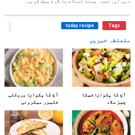
دیں اور حسب ِ پسند ٹھنڈے یا گرم پیش کریں۔
today recipe
Tags
متعلقہ خبریں
آج کا پکوان: فیٹا
آج کا پکوان: بروکلی
چیز سلاد
فلیور میکرونی