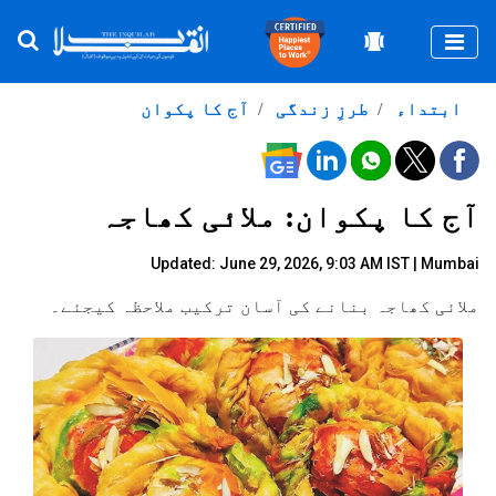
Togg
ابتداء
طرزِ زندگی
آج کا پکوان
آج کا پکوان: ملائی کھاجہ
Updated: June 29, 2026, 9:03 AM IST | Mumbai
ملائی کھاجہ بنانے کی آسان ترکیب ملاحظہ کیجئے۔