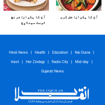
آج کا پکوان: فش کری
آج کا پکوان: فرنچ
ٹوسٹ سینڈوِچ
Hindi News
|
Health
|
Education
|
Nai Dunia
|
Inext
|
Her Zindagi
|
Radio City
|
Mid-day
|
Gujarati News