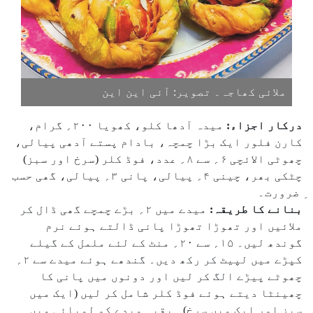
ملائی کھاجہ۔ تصویر: آئی این این
درکار اجزاء:
میدہ آدھا کلو، کھویا ۲۰۰؍ گرام،
کارن فلور ایک بڑا چمچہ، بادام پستے آدھی پیالی،
چھوٹی الائچی ۶؍ سے ۸؍ عدد، فوڈ کلر (سرخ اور سبز)
چٹکی بھر، چینی ۴؍ پیالی، پانی ۳؍ پیالی، گھی حسب
ِ ضرورت۔
بنانے کا طریقہ:
میدے میں ۲؍ بڑے چمچے گھی ڈال کر
ملائیں اور تھوڑا تھوڑا پانی ڈالتے ہوئے نرم
گوندھ لیں۔ ۱۵؍ سے ۲۰؍ منٹ کے لئے ململ کے گیلے
کپڑے میں لپیٹ کر رکھ دیں۔ گندھے ہوئے میدے سے ۲؍
چھوٹے پیڑے الگ کر لیں اور دونوں میں پانی کا
چھینٹا دیتے ہوئے فوڈ کلر شامل کر لیں (ایک میں
سبز اور ایک میں سرخ)۔ بقیہ میدے کو لمبائی میں