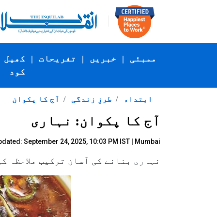
ممبئی
|
خبریں
|
تفریحات
|
کھیل
کود
ابتداء
طرزِ زندگی
آج کا پکوان
آج کا پکوان: نہاری
pdated: September 24, 2025, 10:03 PM IST | Mumbai
نہاری بنانے کی آسان ترکیب ملاحظہ ک