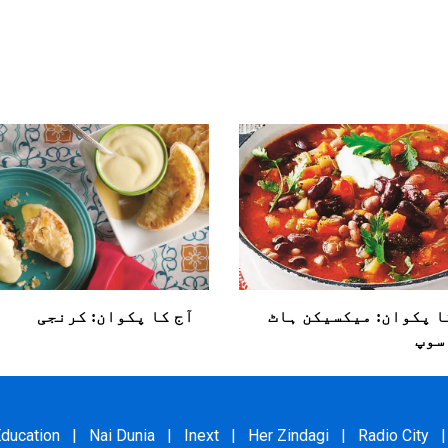
کا پکوان: میکسیکن ہاٹ
آج کا پکوان: کرنجی
سوپ
ducation
|
Nai Dunia
|
Inext
|
Her Zindagi
|
Radio City
|