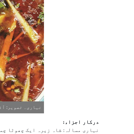
نہاری۔ تصویر: آئ
درکار اجزاء:
نہاری مسالہ: شاہ زیرہ ایک چھوٹا چمچ