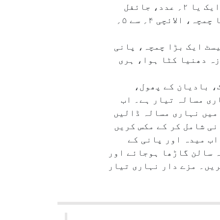
کالی مرچ آدھا چھوٹا چمچہ، لونگ آدھا چھوٹا چمچہ، نمک حسب ِ ذائقہ، بادیان کا پھول ایک یا ۲؍ عدد، جائفل
آدھا چھوٹا چمچہ، چھوٹی الائچی ۲؍ عدد، تیز پات ایک سے ۲؍ عدد، دیگی لال مرچ ایک چھوٹا چمچہ، الائچی ۴؍ سے ۵؍
 ۲؍ عدد نلی، ادرک لہسن کا پیسٹ ایک بڑا چمچہ، پانی
وئی، تازہ دھنیا کٹا ہوا، ہری
، بادیان کے پھول،
اری مسالہ تیار ہے۔ اب
 میں نہاری مسالہ ڈالیں
نی شامل کر کے مکس کریں
نہ جائے۔ اب میدہ اور پانی کے
نک کر ۱۰؍ سے ۱۵؍ منٹ تک پکائیں تاکہ سالن گاڑھا ہوجائے اور
ریں۔ مزے دار نہاری تیار