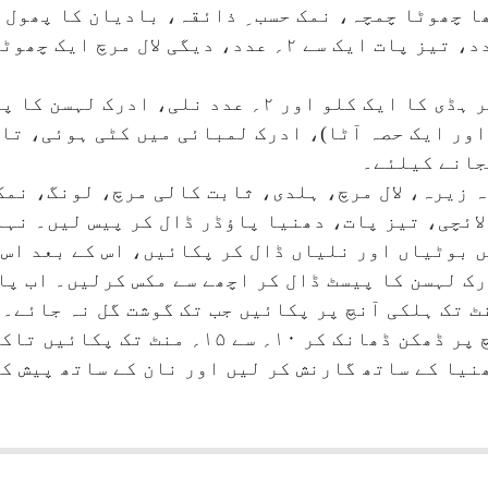
شوربے کیلئے: گھی آدھا کپ، گوشت بغیر ہڈی کا ایک کلو اور
پانی ملا (۵؍ حصے پانی اور ایک حصہ آٹا)، ادرک لمبائی میں کٹی ہ
جانے کیلئے۔
 زیرہ، لال مرچ، ہلدی، ثابت کالی مرچ، لونگ، نمک
ائچی، تیز پات، دھنیا پاؤڈر ڈال کر پیس لیں۔ نہ
ں بوٹیاں اور نلیاں ڈال کر پکائیں، اس کے بعد اس
ک لہسن کا پیسٹ ڈال کر اچھے سے مکس کرلیں۔ اب پا
تیلی کو ڈھانک کر ۱۵؍ سے ۲۵؍ منٹ تک ہلکی آنچ پر پکائیں جب تک گوشت گل 
مکسچر کو ڈال کر ہلائیں۔ درمیانی آنچ پر ڈھکن ڈھا
نیا کے ساتھ گارنش کر لیں اور نان کے ساتھ پیش ک