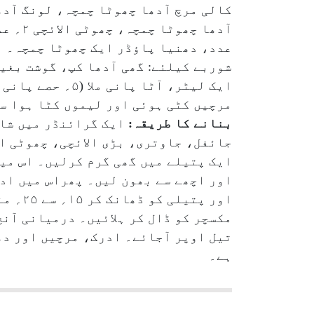
عدد، دھنیا پاؤڈر ایک چھوٹا چمچہ۔
ایک لیٹر، آٹا 
مرچیں کٹی ہوئی اور لیموں کٹا ہوا س
بنانے کا طریقہ:
ایک گرائنڈر میں شاہ
جائفل، جاوتری، بڑی الائچی، چھوٹی ال
ایک پتیلے میں گھی گرم کرلیں۔ اس می
اور اچھے سے بھون لیں۔ پھراس میں ادر
اور پ
تیل اوپر آجائے۔ ادرک، مرچیں اور دھ
ہے۔