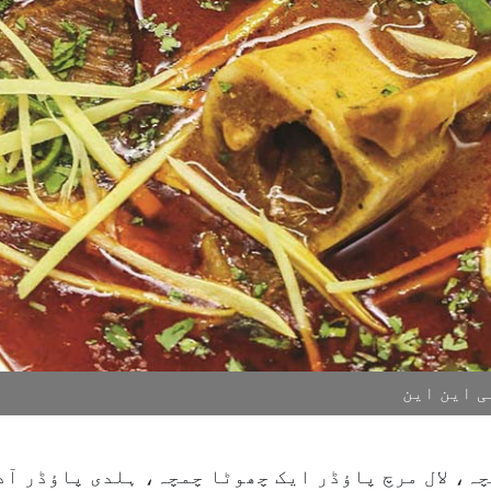
ی این این
ہ، لال مرچ پاؤڈر ایک چھوٹا چمچہ، ہلدی پاؤڈر آ