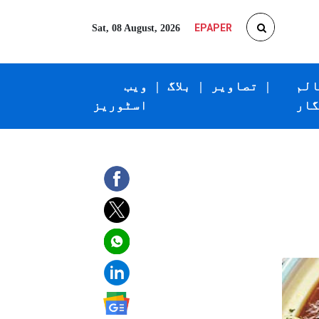
EPAPER
Sat, 08 August, 2026
الم
|
تصاویر
|
بلاگ
|
ویب
گار
اسٹوریز