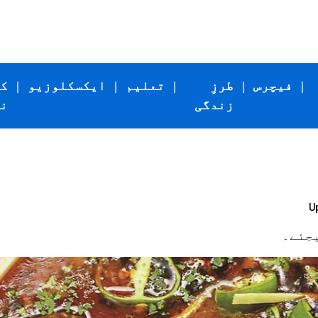
|
فیچرس
|
طرزِ
|
تعلیم
|
ایکسکلوزیو
|
ک
زندگی
ن
U
یجئے۔