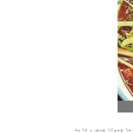
دھا چھوٹا چمچہ، ثابت