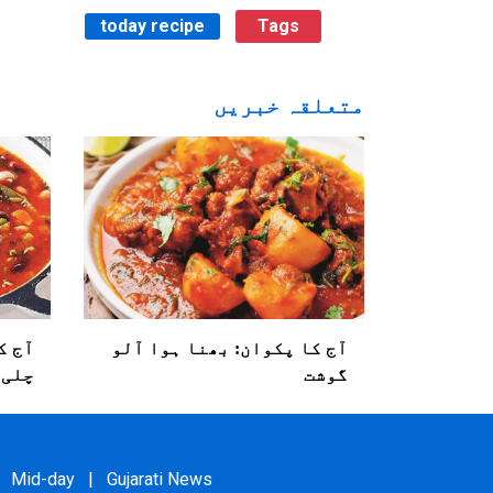
today recipe
Tags
متعلقہ خبریں
آج کا پکوان: بھنا ہوا آلو
آج 
گوشت
چلی 
Mid-day
|
Gujarati News