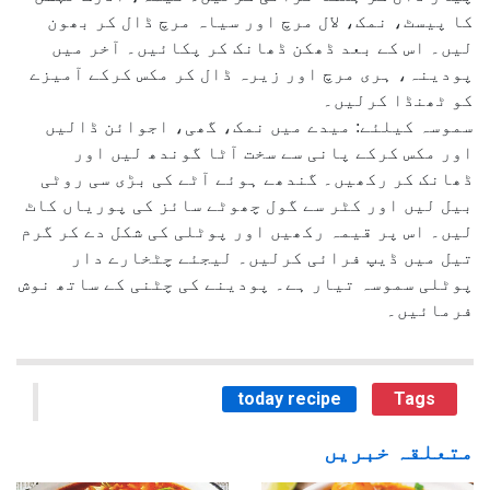
کا پیسٹ، نمک، لال مرچ اور سیاہ مرچ ڈال کر بھون
لیں۔ اس کے بعد ڈھکن ڈھانک کر پکائیں۔ آخر میں
پودینہ، ہری مرچ اور زیرہ ڈال کر مکس کرکے آمیزے
کو ٹھنڈا کرلیں۔
سموسہ کیلئے: میدے میں نمک، گھی، اجوائن ڈالیں
اور مکس کرکے پانی سے سخت آٹا گوندھ لیں اور
ڈھانک کر رکھیں۔ گندھے ہوئے آٹے کی بڑی سی روٹی
بیل لیں اور کٹر سے گول چھوٹے سائز کی پوریاں کاٹ
لیں۔ اس پر قیمہ رکھیں اور پوٹلی کی شکل دے کر گرم
تیل میں ڈیپ فرائی کرلیں۔ لیجئے چٹخارے دار
پوٹلی سموسہ تیار ہے۔ پودینے کی چٹنی کے ساتھ نوش
فرمائیں۔
today recipe
Tags
متعلقہ خبریں