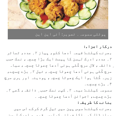
پوٹلی سموسہ۔ تصویر: آئی این این
درکار اجزاء:
بھرنے کیلئے: قیمہ آدھا کلو، پیاز ۲؍ عدد، ٹماٹر
۲؍ عدد، ادرک لہسن کا پیسٹ ایک بڑا چمچہ، نمک حسب
ِ ذائقہ، لال مرچ کُٹی ہوئی آدھا چھوٹا چمچہ، سیاہ
مرچ کُٹی ہوئی آدھا چھوٹا چمچہ، تیل ۲؍ بڑے چمچے،
زیرہ کُٹا ہوا ایک چھوٹا چمچہ، پودینہ اور ہری مرچ
۴؍ بڑے چمچے۔
سموسہ کیلئے: میدہ ۲؍ کپ، نمک حسب ِ ذائقہ، گھی ۲؍
بڑے چمچے، اجوائن آدھا چھوٹا چمچہ۔
بنانے کا طریقہ:
بھرنے کیلئے: سوس پین میں تیل گرم کرکے اس میں
پیاز ڈال کر ہلکا فرائی کرلیں۔ قیمہ، ادرک لہسن