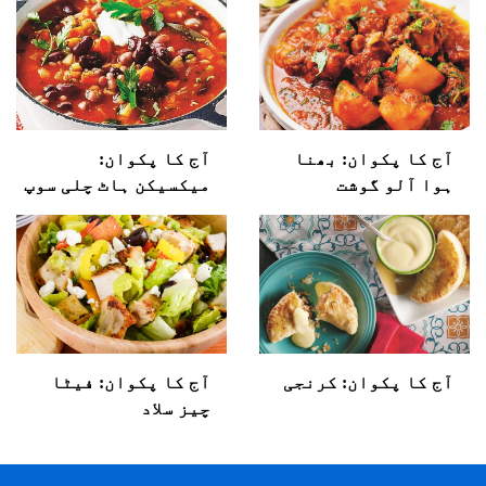
آج کا پکوان: بھنا
آج کا پکوان:
ہوا آلو گوشت
میکسیکن ہاٹ چلی سوپ
آج کا پکوان: کرنجی
آج کا پکوان: فیٹا
چیز سلاد