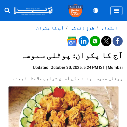
Togg
ابتداء
طرزِ زندگی
آج کا پکوان
آج کا پکوان: پوٹلی سموسہ
Updated: October 30, 2025, 5:24 PM IST | Mumbai
پوٹلی سموسہ بنانے کی آسان ترکیب ملاحظہ کیجئے۔