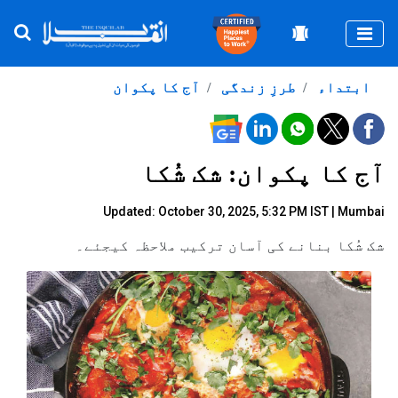
Togg
ابتداء
طرزِ زندگی
آج کا پکوان
آج کا پکوان: شک شُکا
Updated: October 30, 2025, 5:32 PM IST | Mumbai
شک شُکا بنانے کی آسان ترکیب ملاحظہ کیجئے۔