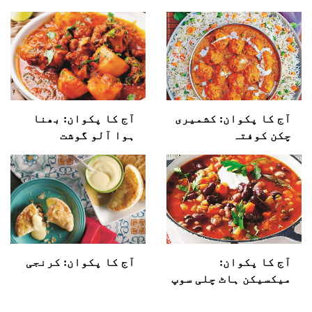
آج کا پکوان: کشمیری
آج کا پکوان: بھنا
چکن کوفتہ
ہوا آلو گوشت
آج کا پکوان:
آج کا پکوان: کرنجی
میکسیکن ہاٹ چلی سوپ