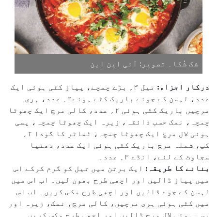
شک شُکا۔ تصویر: آئی این این
درکار اجزاء:
تیل ۳؍ بڑے چمچے، پیاز کٹی ہوئی ایک
عدد، لہسن کے جوئے باریک کٹے ہوئے۲؍ عدد، ہری
مرچیں باریک کٹی ہوئی ۲؍ عدد، کالی مرچ ایک چھوٹا
چمچہ، نمک حسب ذائقہ، زیرہ ایک چھوٹا چمچہ، پسی
ہوئی لال مرچ ایک چھوٹا چمچہ، ٹماٹر کا گودا ۲؍
کپ، شملہ مرچ باریک کٹی ہوئی ایک عدد، دھنیا
سجاوٹ کے لئے، انڈے ۳؍ عدد۔
بنانے کا طریقہ:
ایک برتن میں تیل کو گرم کرکے اس
میں پیاز ڈالیں اور اچھی طرح بھون لیں۔ اب اس میں
لہسن کے جوے ڈالیں اور اچھی طرح مکس کریں۔ اب اس
میں کٹی ہوئی ہری مرچیں، کالی مرچ، نمک، زیرہ اور
پسی ہوئی لال مرچ ڈالیں اور اچھی طرح مکس کریں۔