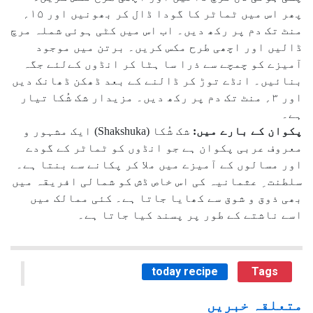
پھر اس میں ٹماٹر کا گودا ڈال کر بھونیں اور ۱۵؍
منٹ تک دم پر رکھ دیں۔ اب اس میں کٹی ہوئی شملہ مرچ
ڈالیں اور اچھی طرح مکس کریں۔ برتن میں موجود
آمیزے کو چمچے سے ذرا سا ہٹا کر انڈوں کےلئے جگہ
بنائیں۔ انڈے توڑ کر ڈالنے کے بعد ڈھکن ڈھانک دیں
اور ۳؍ منٹ تک دم پر رکھ دیں۔ مزیدار شک شُکا تیار
ہے۔
پکوان کے بارے میں:
شک شُکا (Shakshuka) ایک مشہور و
معروف عربی پکوان ہے جو انڈوں کو ٹماٹر کے گودے
اور مسالوں کے آمیزے میں ملا کر پکانے سے بنتا ہے۔
سلطنت ِ عثمانیہ کی اس خاص ڈش کو شمالی افریقہ میں
بھی ذوق و شوق سے کھایا جاتا ہے۔ کئی ممالک میں
اسے ناشتے کے طور پر پسند کیا جاتا ہے۔
today recipe
Tags
متعلقہ خبریں