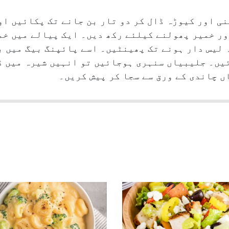
ی اور کیوڑہ ڈال کر دو تار بن جانے تک پکائیں اور
ر خمیر پھولنے کیلئے رکھ دیں۔ ایک پیالے میں خمی
ہ لیس دار ہونے تک پھینٹیں۔ اسے پائپنگ بیگ میں 
ئیں۔ جلیبیاں سنہری ہوجائیں تو انہیں شیرہ میں ڈ
ں چاندی کے ورق سے سجا کر پیش کریں۔