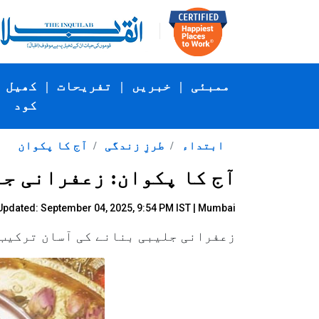
ممبئی
|
خبریں
|
تفریحات
|
کھیل
کود
ابتداء
طرزِ زندگی
آج کا پکوان
آج کا پکوان: زعفرانی ج
Updated: September 04, 2025, 9:54 PM IST | Mumbai
زعفرانی جلیبی بنانے کی آسان ترکیب 