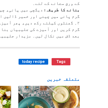
کے ورق سجانے کے لئے۔
بنانے کا طریقہ:
دیگچی میں پانی، چین
گرم پانی میں چینی اور خمیر ڈالیں او
۲؍ گھنٹوں کیلئے رکھ دیں، پھر آمیز
گرم کریں اور آمیزے کی جلیبیاں بنا
بعد ڈش میں نکال لیں۔ مزیدار جلیبیا
today recipe
Tags
متعلقہ خبریں