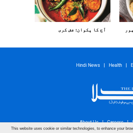
یور
آج کا پکوان: فش کری
Hindi News
|
Health
|
E
About Us
|
Careers
|
This website uses cookie or similar technologies, to enhance your br