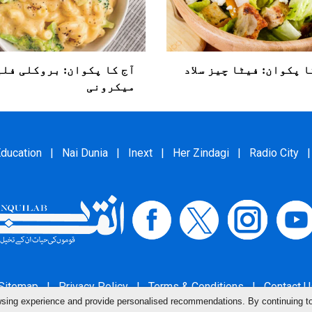
کا پکوان: فیٹا چیز سلاد
آج کا پکوان: بروکلی فل
میکرونی
ducation
|
Nai Dunia
|
Inext
|
Her Zindagi
|
Radio City
|
Sitemap
|
Privacy Policy
|
Terms & Conditions
|
Contact U
owsing experience and provide personalised recommendations. By continuing t