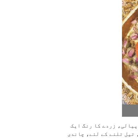
چھنا ہوا) آدھا کلو، چینی ایک کلو اور آدھا چھوٹا چمچہ، پانی ۴؍ پیالی، زردے کا رنگ ایک
 تیل تلنے کے لئے، چاندی