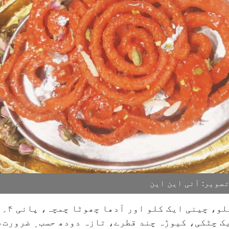
ویر: آئی این این
میدہ (
ک چٹکی، کیوڑہ چند قطرے، تازہ دودھ حسب ِ ضرورت،