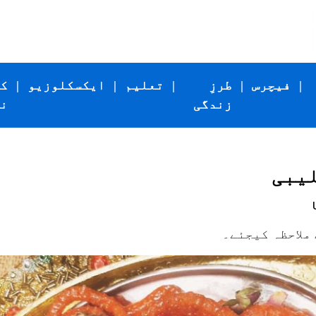
|
فیچرس
|
طرزِ
|
تعلیم
|
ایکسکلوزیو
|
ک
زندگی
ن
لیبی
ملاحظہ کیجئے۔