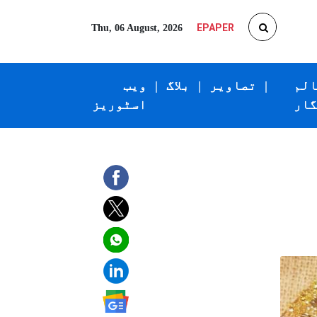
EPAPER
Thu, 06 August, 2026
الم
|
تصاویر
|
بلاگ
|
ویب
گار
اسٹوریز