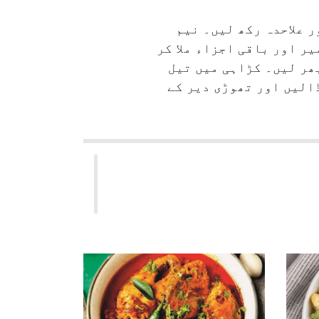
 علاحدہ رکھ لیں۔ نیم
ر اور باقی اجزاء ملا کر
بھر لیں۔ کڑاہی میں تیل
الیں اور تھوڑی دیر کے