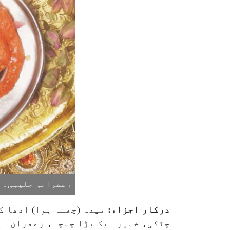
زعفرانی جلیبی۔ تص
درکار اجزاء:
چٹکی، خمیر ایک بڑا چمچہ، زعفران ای