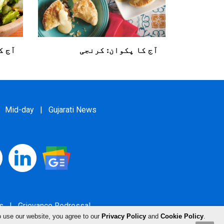
آج کا پکوان: کرنجی
آج 
Mid-day
|
Gujarati News
s
|
Grievance Redressal
o use our website, you agree to our
Privacy Policy
and
Cookie Policy
.