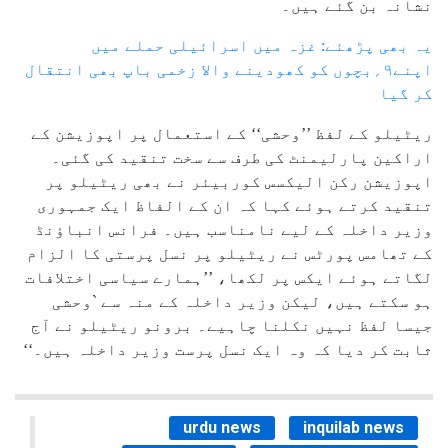
نشانہ بن گئے ہیں۔
یہ بھی پڑھئے: غزہ میں اسرائیلی حملے میں
اپنے۹؍بچوں کو کھودینے والا زخمی باپ بھی انتقال
کر گیا
ریٹیلو کے لفظ ’’وحشی‘‘ کے استعمال پر اپوزیشن کے
اراکین پارلیمنٹ کی طرف سے سخت تنقید کی گئی۔
اپوزیشن رکن الیکسس کوربیئر نے بھی ریٹیلو پر
تنقید کرتے ہوئے کہا کہ ان کے الفاظ ایک جمہوری
وزیر داخلہ کے لیے نامناسب ہیں۔ فرانس انباؤنڈ
کے تھامس پورٹس نے ریٹیلو پر نسل پرستی کا الزام
لگاتے ہوئے ایکس پر لکھا، ’’ہمارے سیاسی اختلافات
ہو سکتے ہیں، لیکن وزیر داخلہ کے منہ سے `وحشی
جیسا لفظ نہیں نکلنا چاہیے۔ برونو ریٹیلو نے آج
ثابت کر دیا کہ وہ ایک نسل پرست وزیر داخلہ ہیں۔‘‘
urdu news
inquilab news