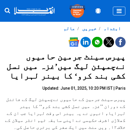
Togg
ابتداء
خبریں
عالم
پیرس سینٹ جرمین حامیوں
نےچمپئن لیگ میں’غزہ میں نسل
کشی بند کرو‘ کا بینر لہرایا
Updated: June 01, 2025, 10:20 PM IST | Paris
پیرس سینٹ جرمین کے حامیوں نےچمپئن لیگ کے فائنل
کے دوران ’’غزہ میں نسل کشی بند کرو‘‘ کا بینر
لہرایا، انہوں نے یہ بینر اس وقت لہرایا جب ان کے
کھلاڑی اشرف حکیمی نے اپنی سابقہ ٹیم انٹر میلان کے
خلاف۱۲؍ ویں منٹ میں ایک صفر کی برتری حاصل کی۔