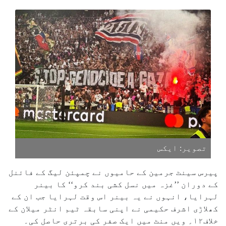
تصویر: ایکس
پیرس سینٹ جرمین کے حامیوں نے چمپئن لیگ کے فائنل
کے دوران ’’غزہ میں نسل کشی بند کرو‘‘ کا بینر
لہرایا، انہوں نے یہ بینر اس وقت لہرایا جب ان کے
کھلاڑی اشرف حکیمی نے اپنی سابقہ ٹیم انٹر میلان کے
خلاف۱۲؍ ویں منٹ میں ایک صفر کی برتری حاصل کی۔