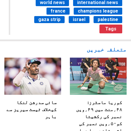
world news
international news
france
champions league
gaza strip
israel
palestine
Tags
متعلقہ خبریں
کوریا ماسٹرز:
سائی سدرشن لنکا
۴۸؍منٹ میں ۴۹؍ویں
کیخلاف ٹیسٹ سیریز سے
نمبر کی رکشیتا
باہر
کو۵۰؍ویں نمبر کی
اشمیتانے ہرا دیا