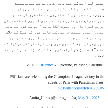
بینر لہرانے کے بعد ڈیزرے ڈوئے نے پیرس سینٹ
جرمین کا دوسرا گول کیا۔ میچ سے پہلے، ہزاروں
پیرس سینٹ جرمین کے حامیوں نے فلسطین کی حمایت
میں میونخ میں مارچ کیا، جس میں انہوں نے فلسطینی
پرچم لہرایا اور نعرے لگائے کہ ’’ہم سب غزہ کے بچے
ہیں۔‘‘ پیرس سینٹ جرمین کے حامی غزہ کی جنگ کے خلاف
اپنے موقف کی وجہ سے مشہور ہیں۔ انہوں نے نومبر
میں چمپئن لیگ کے میچ میں بھی ایتھلیٹکو میڈرڈ کے
خلاف ’’فلسطین کو آزاد کرو‘‘ کا ایک بڑا بینر لہرایا
تھا۔
VIDEO |
#France
- "Palestine, Palestine, Palestine"
PSG fans are celebrating the Champions League victory in the
streets of Paris with Palestinian flags.
pic.twitter.com/vdvKAGuvJW
May 31, 2025
— Antifa_Ultras (@ultras_antifaa)
پیرس سینٹ جرمین نے یہ مقابلہ ۵؍ صفر سے جیت لیا۔