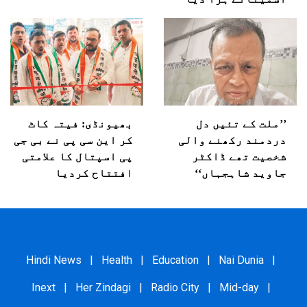
’’ملت کے تئیں دل
بھیونڈی: فیتہ کاٹ
دردمند رکھنے والی
کر این سی پی نے بی جی
شخصیت تھے ڈاکٹر
پی اسپتال کا علامتی
جاوید شاہجہاں‘‘
افتتاح کردیا
Hindi News
|
Health
|
Education
|
Nai Dunia
|
Inext
|
Her Zindagi
|
Radio City
|
Mid-day
|