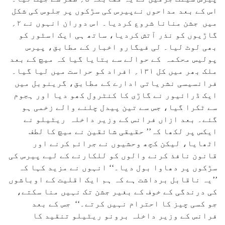
اس کے بعد مداحوں نےپیرس کی سڑکوں پر جلوس کی شکل
میں جشن منانا شروع کردیا۔ اس دوران انہوں نے ۲؍
گاڑیوں کو نذر آتش کردیا، ساتھ ہی ایک اسٹور کو
بھی لوٹ لیا۔ لی فیگارو اخبار کے مطابق، پیرس
پولیس محکمہ کے حوالے سے بتایا گیا کہ میچ کے بعد
ملک بھر میں کل ۱۳۱؍ افراد کو حراست میں لیا گیا۔
فرانسیسی نشریاتی ادارے کے مطابق، گرینوبل میں
ایک ڈرائیور نے گاڑی کا کنٹرول کھو دیا اور ہجوم
سے ٹکرا گیا، جس سے تین پیدل چلنے والے زخمی ہو
گئے۔ بعد ازاں فرانس کے وزیر داخلہ ریٹیلو نے
ایکس پر لکھا کہ’’ حقیقی شائقین نے میچ کا لطف
اٹھایا، لیکن کچھ وحشیوں نے جرائم کرنے اور
قانون نافذ کرنے والوں کو للکارنے کے لیے پیرس کی
سڑکوں پر دھاوا بول دیا۔‘‘ انہوں نے مزید کہا کہ
’’یہ ناقابل برداشت ہے کہ ہم ایک اقلیت کے اوباشوں
کی درندگی کے خوف کے بغیر جشن تک نہیں منا سکتے،
جو کسی چیز کا احترام نہیں کرتے۔‘‘ جس کے بعد
فرانس کے وزیر داخلہ برونو ریٹیلو تنقید کا