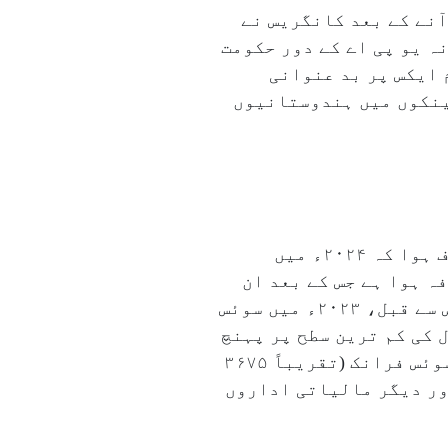
نے کے بعد کانگریس نے
ہ یو پی اے کے دور حکومت
 ایکس پر بد عنوانی
ینکوں میں ہندوستانیوں
حال ہی میں سوئٹزرلینڈ کے سوئس نیشنل بینک کے ذریعے جاری کردہ ایک رپورٹ میں انکشاف ہوا کہ ۲۰۲۴ء میں
ہ ہوا ہے جس کے بعد ان
ڈپازٹس کی مالیت ۵۴ء۳ ارب سوئس فرانک (تقریباً ۳۷ ہزار کروڑ روپے) تک پہنچ گئی ہے۔ اس سے قبل، ۲۰۲۳ء میں سوئس
ندوستانیوں کے جمع کردہ ڈپازٹس میں ۷۰ فیصد کی کمی آئی تھی اور وہ ۴ سال کی کم ترین سطح پر پہنچ
گئے تھے۔ ہندوستانی صارفین کی کل رقم میں، امیروں کے نجی کھاتوں میں صرف ۳۴۶ ملین سوئس فرانک (تقریباً ۳۶۷۵
ی شاخوں اور دیگر مالیاتی اداروں