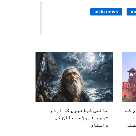
urdu news
in
ی کے
عالمی کہانیوں کا اردو
ے
ترجمہ: بوڑھے ملّاح کی
صلہ
داستان