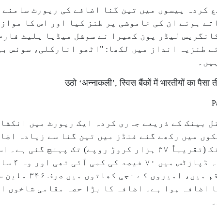
 کردہ پیسوں میں تین گنا اضافے کی رپورٹ سامنے آ
ے ہوئے ان کی خاموشی پر طنز کیا اور اس کا موازن
کانگریس لیڈر پون کھیرا نے سوشل میڈیا پلیٹ فارم
ے طنزیہ انداز میں لکھا: "اٹھو انارکلی، سوئس ب
ہیں۔
उठो ‘अन्नाकली’, स्विस बैंकों में भारतीयों का पैसा 
وں میں رکھے گئے فنڈز میں تین گنا سے زیادہ اضاف
بینکوں میں ہ
) جمع ہیں جس میں ۱۱ فیصد کا اضافہ ہوا ہے۔ اضافہ کا بڑا حصہ مقام
۔