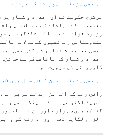
یہ بھی پڑھئے: اپوزیشن کا مرکز سے ا
مرکزی حکومت نے ان اعداد و شمار پر ر
معلومات کے تبادلے کے مختلف بین الا
وزارت خزانہ
ایسی معلومات فراہم کی گئی تھی اور 
اعداد و شمار کا باقاعدگی سے جائزہ ل
کارروائی کی ضرورت ہو۔
یہ بھی پڑھئے: زمین کے۵؍ سال میں ۵ء۱؍ ڈگری تک گرم ہو جانے کا اندیشہ ہے: جے رام رمیش
واضح رہے کہ انا ہزارے نے یو پی اے د
تحریک اکثر غیر ملکی بینکوں میں مبی
۲۰۱۲ء میں، ہزارے اور ان کے حامی
الزام لگایا تھا اور اس رقم کو واپس 