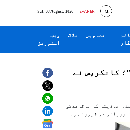
EPAPER
Sat, 08 August, 2026
الم
|
تصاویر
|
بلاگ
|
ویب
گار
اسٹوریز
؛ کانگریس نے
ٹ، اس ڈیٹا کا باقاعدگی
کارروائی کی ضرورت ہو۔