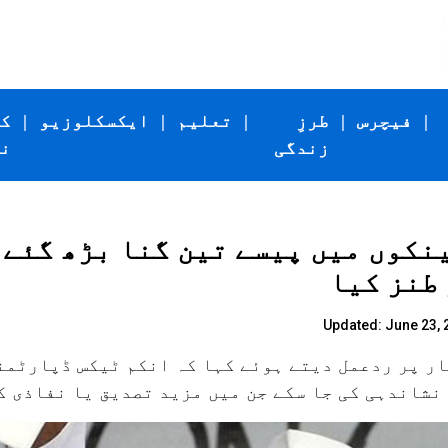
|
فیچرس
|
طرزِ
|
تعلیم
|
ایکسکلوزیو
|
ک
زندگی
ن
نکوں میں پیسے تین گنا بڑھ گئے"
طنز کیا
Updated: June 23, 
ار پر ردعمل دیتے ہوئے کہا کہ انکم ٹیکس ڈپارٹمن
 نشاندہی کی جا سکے جن میں مزید تصدیق یا نفاذی 