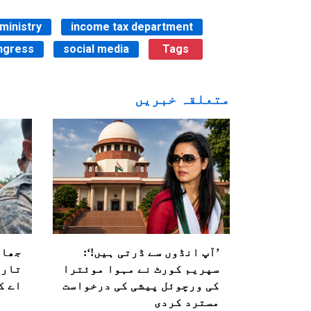
ministry
income tax department
ngress
social media
Tags
متعلقہ خبریں
’آپ انڈوں سے ڈرتی ہیں!‘:
جھار
سپریم کورٹ نے مہوا موئترا
تاری
کی ورچوئل پیشی کی درخواست
اے ک
مسترد کردی