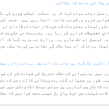
مریکہ کی مذمت کا مطالبہ
دعمل دیتے ہوئے کہا کہ وہ ممکنہ ٹیکس چوری کی نگ
قوامی فریم ورکس سے فائدہ اٹھا رہی ہیں۔ جمعہ کو
 نے کہا کہ ۲۰۱۸ء سے، سوئٹزرلینڈ، معلومات کے خودکار تبادلے (اے 
یہ ترسیل اب تک جاری ہے۔ وزارت نے مزید کہا کہ ا
یتا ہے تاکہ ان معاملات کی نشاندہی کی جا سکے جن
ور میں بدعنوانی کے خلاف تحریک کی قیادت کر کے قو
نہ طور پر چھپائے گئے ہندوستانی کالے دھن کے مع
وں نے کانگریس لیڈروں پر سوئس بینک اکاؤنٹس میں غ
لانے کیلئے جن لوک پال بل جیسے سخت قوانین کا مطا