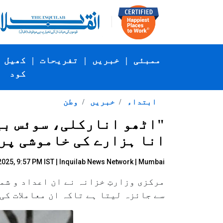
ممبئی
|
خبریں
|
تفریحات
|
کھیل
کود
ابتداء
خبریں
وطن
"اٹھو انارکلی، سوئس بی
انا ہزارے کی خاموشی پر 
2025, 9:57 PM IST |
Inquilab News Network
| Mumbai
مرکزی وزارتِ خزانہ نے ان اعداد و شم
سے جائزہ لیتا ہے تاکہ ان معاملات کی