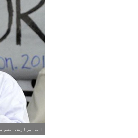
انا ہزارے۔ تصویر: