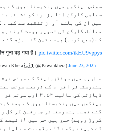
سوئس بینکوں میں ہندوستانیوں کے جمع
سماجی کارکن انا ہزارے کو نشانہ بنات
میں ان کی بلند آواز تنقید سے کیا۔ 
مخالف کارکن کی تصویر پوسٹ کرتے ہوئ
کے (جمع کردہ) پیسے تین گنا بڑھ گئے 
तीन गुना बढ़ गया है।
pic.twitter.com/ikHU9vppys
June 23, 2025
— Pawan Khera 🇮🇳 (@Pawankhera)
ہندوستانی افراد کے ذریعے سوئس بینک
کروڑ روپے
کے ذریعے رکھے گئے رقومات سے آیا ہے