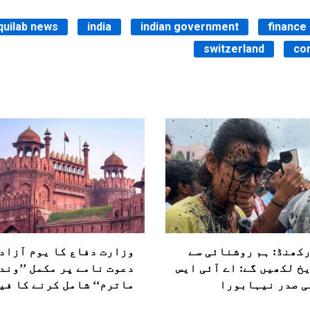
quilab news
india
indian government
finance 
switzerland
co
کھنڈ: ہم روشنائی سے
وزارت دفاع کا یوم آزاد
خ لکھیں گے: اے آئی ایس
دعوت نامے پر مکمل ’’وند
ی صدر نیہابورا
ماترم‘‘ شامل کرنے کا فی