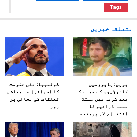
Tags
متعلقہ خبریں
یوپی: ہاپورمیں
کولمبیا: نئی حکومت
کانوڑیوں کے حملے کے
کا اسرائیل سے معاشی
بعد کومہ میں مبتلا
تعلقات کی بحالی پر
مسلم ڈرائیو کا
زور
انتقال، ۷؍ پرمقدمہ