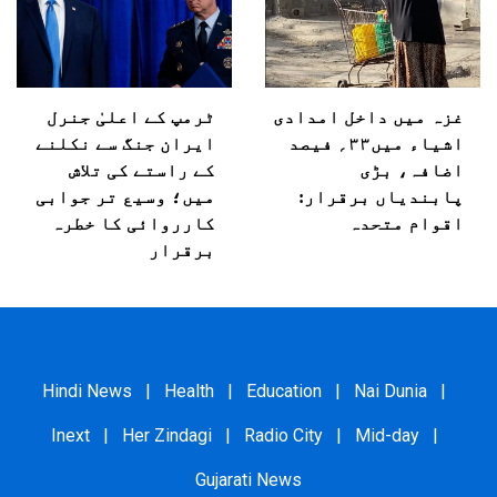
غزہ میں داخل امدادی
ٹرمپ کے اعلیٰ جنرل
اشیاء میں۳۳؍ فیصد
ایران جنگ سے نکلنے
اضافہ، بڑی
کے راستے کی تلاش
پابندیاں برقرار:
میں؛ وسیع تر جوابی
اقوام متحدہ
کارروائی کا خطرہ
برقرار
Hindi News
|
Health
|
Education
|
Nai Dunia
|
Inext
|
Her Zindagi
|
Radio City
|
Mid-day
|
Gujarati News