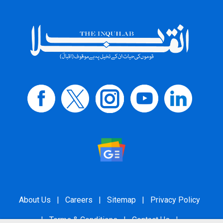
About Us
|
Careers
|
Sitemap
|
Privacy Policy
|
Terms & Conditions
|
Contact Us
|