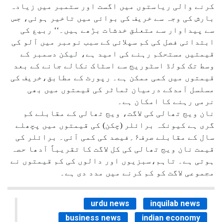
کرنے والی ریاستوں میں اگست اور ستمبر میں زیادہ
بارش کی وجہ سے خریف کی بوائی میں تاخیر ہوئی، جس
سے پیداوار سے متعلق خدشات بڑھے ہیں۔‘‘ ربیع کی
ابتدائی فصل کی کم سپلائی کے سبب نومبر میں آلو کی
قیمتیں مستحکم رہنے کی امید ہے، لیکن دسمبر کے
وسط تک کولڈ اسٹوریج سے اسٹاک نکالے جانے کے بعد
قیمتوں میں کمی ممکن ہے۔ رپورٹ کے مطابق،خریف کی
مسلسل آمدکے درمیان ٹماٹر کی قیمتوں میں بھی
نرمی رہنے کا امکان ہے۔
نان ویج تھالی کی لاگت، ویج تھالی کے مقابلے کم
گری ہے کیونکہ برائلر (چکن) کی قیمتوں میں پچھلے
سال کے مقابلے صرف۶؍فیصد کی کمی آئی۔ برائلر کی
قیمت نان ویج تھالی کی کل لاگت کا تقریباً آدھا حصہ
ہوتی ہے۔ تاہم،سبزیوں اور دالوں کی کم قیمتوں نے
مجموعی لاگت کو کم کرنے میں مدد دی ہے۔
urdu news
inquilab news
business news
indian economy