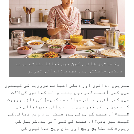
ایک خاتون خانہ، کچن میں کھانا بناتے ہوئے
دیکھی جاسکتی ہے۔ تصویر: اے آئی تصویر
سبزیوں ،دالوں اور دیگر اشیائے ضروریہ کی قیمتوں
میں کمی آنےسے گھر میں بننے والے کھانوں کی لاگت
میں کمی آئی ہے۔ اس حوالے سے کریسل کی تازہ رپورٹ
کا دعویٰ ہے کہ گھر میں بننے والی ویج تھالی کی
قیمت۱۷؍ فیصد کم ہوئی ہے، جبکہ نان ویج تھالی کی
قیمت میں بھی۱۲؍ فیصد کی کمی آئی ہے۔کریسل کی
رپورٹ کے مطابق ویج اور نان ویج تھالیوں کی