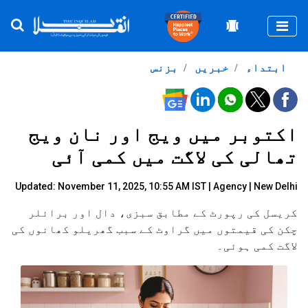
Togg
ابتداء
خبریں
بزنس
اکتوبر میں ویج اور نان ویج
تھالی کی لاگت میں کمی آئی
Updated: November 11, 2025, 10:55 AM IST |
Agency
| New Delhi
کریسل کی رپورٹ کے مطابق سبزی، دال اور برائلر
چکن کی قیمتوں میں گراوٹ کے سبب گھریلو کھانوں کی
لاگت کمی ہوئی۔