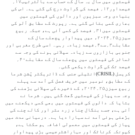
قیمتوں میں سال بہ سال کے حساب سے بالترتیب۱۷؍
فیصداور۱۲؍ فیصد کی گراوٹ درج کی گئی ہے۔ اس کی
بنیادی وجہ سبزیوں اور دالوں کی قیمتوں میں
بھاری کمی بتائی گئی ہے۔ رپورٹ کے مطابق آلو کی
قیمتوں میں۳۱؍ فیصد کی کمی آئی ہے، جبکہ ربیع
سیزن۲۵۔۲۰۲۴ء میں پیداوار پچھلے سال کے
مقابلے۳؍سے۴؍فیصد زیادہ رہی۔ اسی طرح مغربی اور
جنوبی بازاروں سے زیادہ سپلائی ہونے کی وجہ سے
ٹماٹر کی قیمتوں میں پچھلے سال کے مقابلے۴۰؍
فیصد تک کی گراوٹ دیکھی گئی۔
کریسل (CRISIL)انٹیلی جنس کے ڈائریکٹر پُشن شرما
کے مطابق، نومبر میں خریف فصل کی آمد سے پہلے
ربیع سیزن۲۵۔۲۰۲۴ء کے ذخیرے کی سپلائی بڑھنے کی
وجہ سے پیاز کی قیمتیں گھٹ گئی ہیں۔ شرما نے
بتایا کہ دالوں کی قیمتوں میں بھی کمی دیکھنے میں
آئی ہے، جسے بنگال چنا، زرد مٹر اور کالے چنے کی
بڑھتی ہوئی آمد نے سہارا دیا ہے۔ درمیانی مدت میں
پیاز کی قیمتوں میں معمولی اضافہ ہو سکتا ہے،
کیونکہ کرناٹک اور مہاراشٹرجیسی بڑی پیداوار